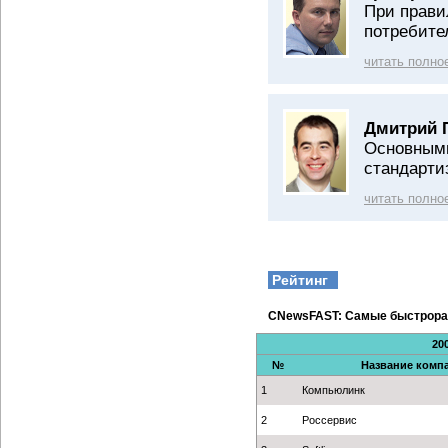
При прави
потребите
читать полно
Дмитрий 
Основными
стандарти
читать полно
Рейтинг
CNewsFAST: Самые быстрора
20
№
Название комп
1
Компьюлинк
2
Россервис