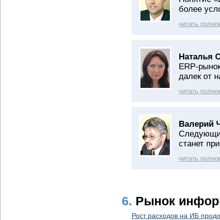
более усл
читать полно
Наталья 
ERP-рынок
далек от 
читать полно
Валерий 
Следующим
станет пр
читать полно
6.
Рынок инфор
Рост расходов на ИБ прод