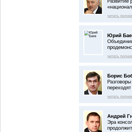
Развитие 
«национал
читать полно
Юрий Бае
Объедини
продемонс
читать полно
Борис Бо
Разговоры
переходят
читать полно
Андрей Г
Эра консо
продолжи