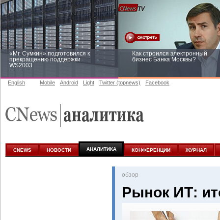
«Mr. Сумкин» подготовился к
Как строился электронный
прекращению поддержки
бизнес Банка Москвы?
WS2003
English
Mobile
Android
Light
Twitter (topnews)
Facebook
Заоблачная оптимизация: как
Рейтинг CNewsInfrastructure 20
Faberlic изменил подход к
приглашаем участвовать
аналитике
АНАЛИТИКА
CNEWS
НОВОСТИ
КОНФЕРЕНЦИИ
ЖУРНАЛ
oбзор
Рынок ИТ: ит