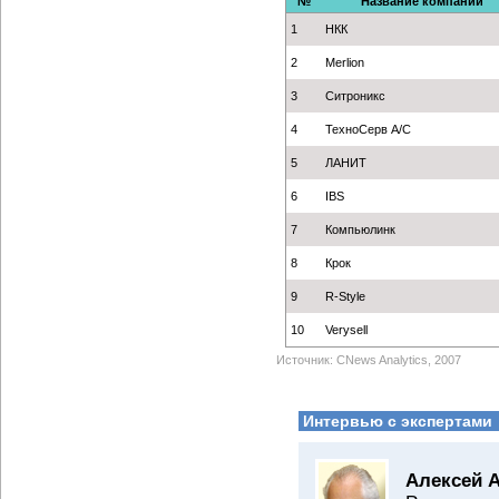
№
Название компании
1
НКК
2
Merlion
3
Ситроникс
4
ТехноСерв А/С
5
ЛАНИТ
6
IBS
7
Компьюлинк
8
Крок
9
R-Style
10
Verysell
Источник: CNews Analytics, 2007
Интервью с экспертами
Алексей 