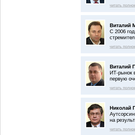
читать полно
Виталий 
С 2006 год
стремител
читать полно
Виталий 
ИТ-рынок 
первую оч
читать полно
Николай 
Аутсорсин
на результ
читать полно