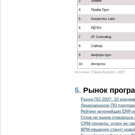
3
Softline
4
Прайм Груп
5
Kaspersky Labs
6
РДТЕХ
7
AT Consulting
8
Сайнер
9
Амфора груп
10
Интертех
Источник: CNews Analytics, 2007
5.
Рынок прогр
Рынок ПО 2007: 10 ключев
Лицензионное ПО покупают
Рейтинг крупнейших ERP-и
Готов ли рынок отказаться
CRM-проекты: успех не га
BPM-решения станут ново