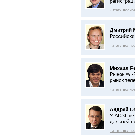
регистрац
читать полно
Дмитрий 
Российски
читать полно
Михаил Р
Рынок Wi-
рынок тел
читать полно
Андрей С
У ADSL не
дальнейше
читать полно