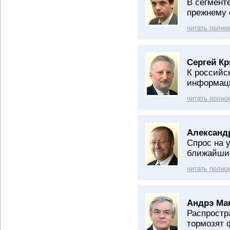
В сегмент
прежнему 
читать полно
Сергей К
К российс
информаци
читать полно
Александр
Спрос на 
ближайшие
читать полно
Андрэ Ма
Распростр
тормозят 