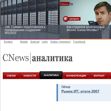
«Mr. Сумкин» подготовился к
Как строился электронный
прекращению поддержки
бизнес Банка Москвы?
WS2003
English
Mobile
Android
Light
Twitter (topnews)
Facebook
Заоблачная оптимизация: как
Рейтинг CNewsInfrastructure 20
Faberlic изменил подход к
приглашаем участвовать
аналитике
АНАЛИТИКА
CNEWS
НОВОСТИ
КОНФЕРЕНЦИИ
ЖУРНАЛ
Обзор
Рынок ИТ: итоги 2007