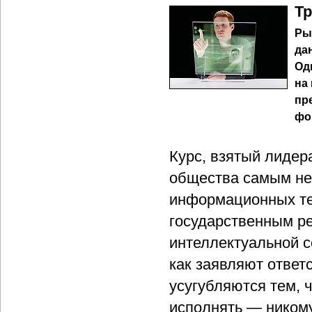
Тр
Ры
да
Од
на
пр
фо
Курс, взятый лидер
общества самым не
информационных тех
государственным ре
интеллектуальной с
как заявляют ответ
усугубляются тем, ч
исполнять — никому