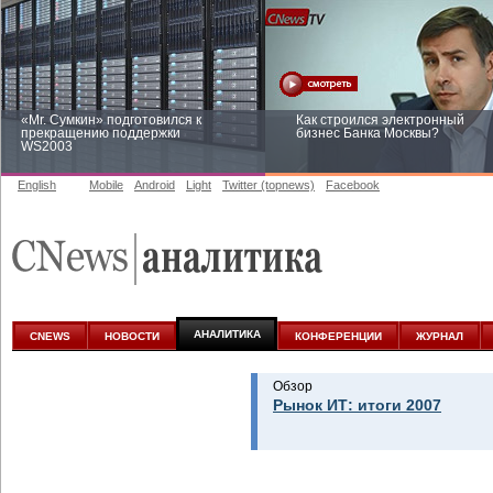
«Mr. Сумкин» подготовился к
Как строился электронный
прекращению поддержки
бизнес Банка Москвы?
WS2003
English
Mobile
Android
Light
Twitter (topnews)
Facebook
Заоблачная оптимизация: как
Рейтинг CNewsInfrastructure 20
Faberlic изменил подход к
приглашаем участвовать
аналитике
АНАЛИТИКА
CNEWS
НОВОСТИ
КОНФЕРЕНЦИИ
ЖУРНАЛ
Обзор
Рынок ИТ: итоги 2007