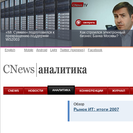
«Mr. Сумкин» подготовился к
Как строился электронный
прекращению поддержки
бизнес Банка Москвы?
WS2003
English
Mobile
Android
Light
Twitter (topnews)
Facebook
Заоблачная оптимизация: как
Рейтинг CNewsInfrastructure 20
Faberlic изменил подход к
приглашаем участвовать
аналитике
АНАЛИТИКА
CNEWS
НОВОСТИ
КОНФЕРЕНЦИИ
ЖУРНАЛ
Обзор
Рынок ИТ: итоги 2007