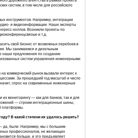
го дорожного агентства в рамках проекта
их систем, в том числе для российского
вых инструментов. Например, интеграции
аудио- и видеоинформации. Наши эксперты
нгресс-холлов. Возникли проекты по
иоконференцсвязью и т.д.
асить свой бизнес от возможных перебоев в
ния. Мы занимаемся и дизельным
ие наши предложения по созданию
ализованных систем управления инженерными
 на коммерческий рынок вызвали интерес к
цессами. За прошедший год масштаб и число
а значит, спрос на современные инженерные
их мониторингу — как для банков, так и для
иложений — строим интеграционные шины,
й платформы.
году? В какой степени их удалось решить?
 — да, были. Например, мы с большим
озных профессионалов, не желающих
ановится больше, и это предъявляет