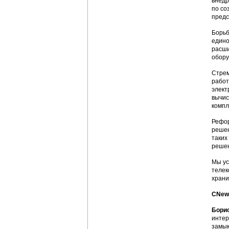
внедр
по со
предс
Борьб
едино
расши
обору
Стрем
работ
элект
вычис
компл
Рефор
решен
таких
решен
Мы ус
телек
храни
CNews
Борис
интер
замык