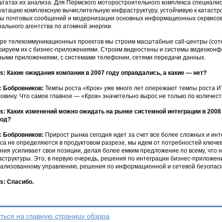
ьтатах их анализа. Для Пермского моторостроительного комплекса специали
уатацию комплексную вычислительную инфраструктуру, устойчивую к катастр
ы почтовых сообщений и модернизации основных информационных сервисов 
ального агентства по атомной энергии.
ре телекоммуникационных проектов мы строим масштабные call-центры (сотни
рируем их с бизнес-приложениями. Строим видеостены и системы видеоконфе
ыми приложениями, с системами телефонии, сетями передачи данных.
: Какие ожидания компании в 2007 году оправдались, а какие — нет?
с Бобровников:
Темпы роста «Крок» уже много лет опережают темпы роста ИТ
овину. Что самое главное — «Крок» значительно вырос не только по количеству
: Каких изменений можно ожидать на рынке системной интеграции в 2008
год?
 Бобровников:
Прирост рынка сегодня идет за счет все более сложных и инт
са не определяются в продуктовом разрезе, мы идем от потребностей ключ
ния усиливает свои позиции, делая более емким предложение по всему, что н
структуры. Это, в первую очередь, решения по интеграции бизнес-приложени
ализованному управлению, решения по информационной и сетевой безопасно
: Спасибо.
ться на главную страницу обзора