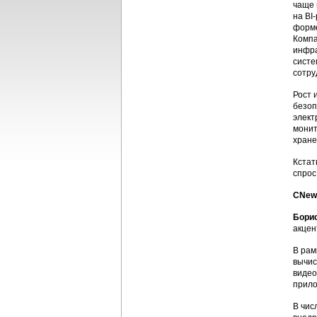
чаще 
на BI
форме
Компа
инфра
систе
сотру
Рост 
безоп
элект
монит
хране
Кстат
спрос
CNews
Бори
акцен
В рам
вычис
видео
прило
В чис