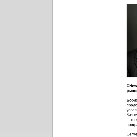
CNews
рынка
Бори
продо
услов
бизне
— от 
прогр
Сегме