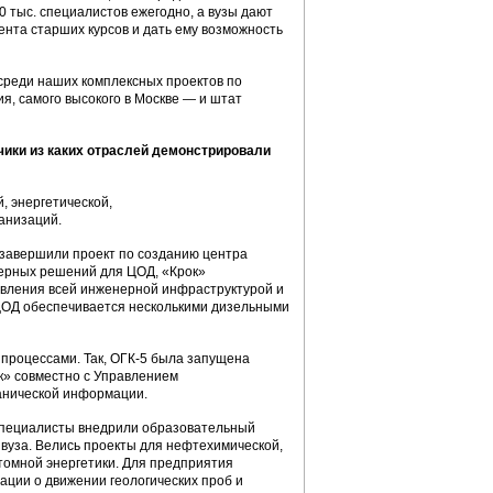
 тыс. специалистов ежегодно, а вузы дают
дента старших курсов и дать ему возможность
среди наших комплексных проектов по
я, самого высокого в Москве — и штат
чики из каких отраслей демонстрировали
 энергетической,
ганизаций.
 завершили проект по созданию центра
нерных решений для ЦОД, «Крок»
авления всей инженерной инфраструктурой и
ЦОД обеспечивается несколькими дизельными
процессами. Так, ОГК-5 была запущена
к» совместно с Управлением
анической информации.
специалисты внедрили образовательный
уза. Велись проекты для нефтехимической,
томной энергетики. Для предприятия
ции о движении геологических проб и