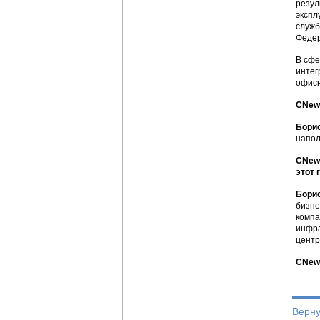
резул
экспл
служб
Федер
В сфе
интег
офисн
CNews
Бори
напол
CNews
этот 
Борис
бизне
компа
инфра
центр
CNews
Верну