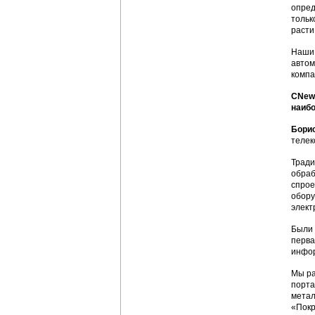
опред
тольк
расти
Наши 
автом
компа
CNews
наибо
Бори
телек
Тради
обраб
спрое
обору
элект
Были 
перва
инфор
Мы ра
порта
метал
«Покр