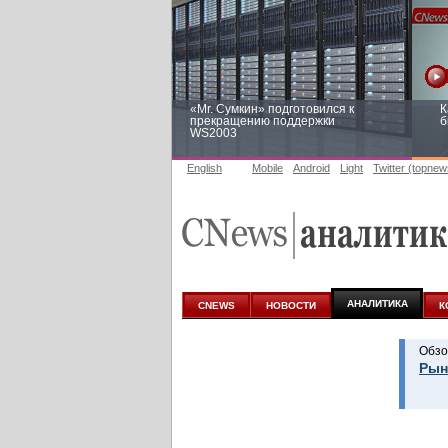
«Mr. Сумкин» подготовился к
К
прекращению поддержки
б
WS2003
English
Mobile
Android
Light
Twitter (topnew
Заоблачная оптимизация: как
Р
Faberlic изменил подход к
п
аналитике
АНАЛИТИКА
CNEWS
НОВОСТИ
К
Обзо
Рын