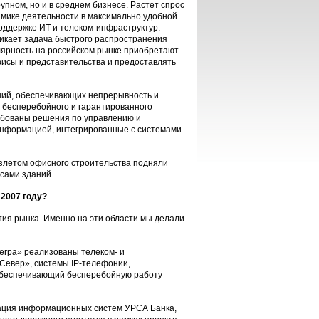
упном, но и в среднем бизнесе. Растет спрос
мике деятельности в максимально удобной
оддержке ИТ и телеком-инфраструктур.
икает задача быстрого распространения
лярность на российском рынке приобретают
исы и представительства и предоставлять
ний, обеспечивающих непрерывность и
м бесперебойного и гарантированного
ебованы решения по управлению и
информацией, интегрированные с системами
 взлетом офисного строительства подняли
сами зданий.
2007 году?
ия рынка. Именно на эти области мы делали
егра» реализованы телеком- и
Север», системы IP-телефонии,
 обеспечивающий бесперебойную работу
рация информационных систем УРСА Банка,