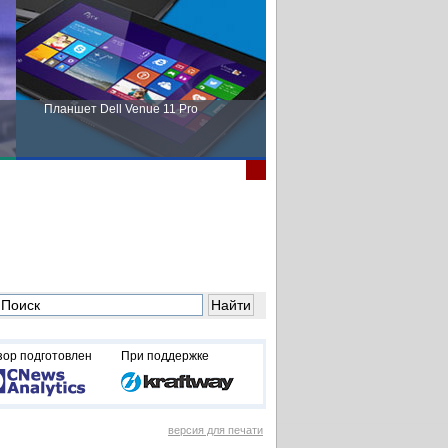
Планшет Dell Venue 11 Pro
Пора выбирать Fujitsu!
зор подготовлен
При поддержке
версия для печати