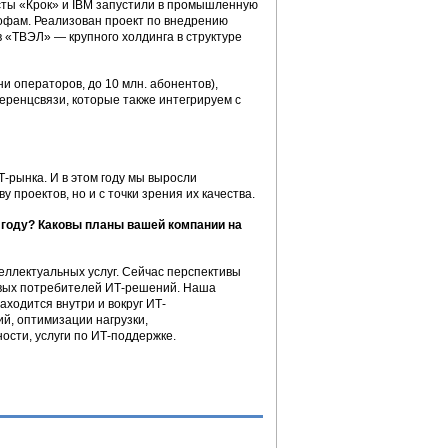
сты «Крок» и IBM запустили в промышленную
офам. Реализован проект по внедрению
«ТВЭЛ» — крупного холдинга в структуре
 операторов, до 10 млн. абонентов),
ренцсвязи, которые также интегрируем с
-рынка. И в этом году мы выросли
 проектов, но и с точки зрения их качества.
 году? Каковы планы вашей компании на
еллектуальных услуг. Сейчас перспективы
евых потребителей ИТ-решений. Наша
аходится внутри и вокруг ИТ-
й, оптимизации нагрузки,
сти, услуги по ИТ-поддержке.