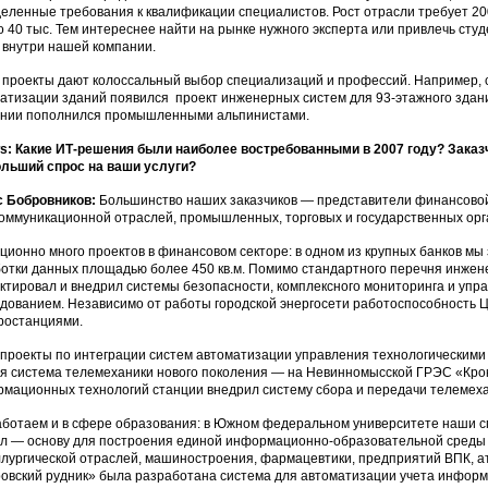
еленные требования к квалификации специалистов. Рост отрасли требует 200
о 40 тыс. Тем интереснее найти на рынке нужного эксперта или привлечь сту
 внутри нашей компании.
проекты дают колоссальный выбор специализаций и профессий. Например, 
атизации зданий появился проект инженерных систем для 93-этажного здани
нии пополнился промышленными альпинистами.
: Какие ИТ-решения были наиболее востребованными в 2007 году? Заказ
льший спрос на ваши услуги?
с Бобровников:
Большинство наших заказчиков — представители финансовой,
оммуникационной отраслей, промышленных, торговых и государственных ор
ционно много проектов в финансовом секторе: в одном из крупных банков мы
отки данных площадью более 450 кв.м. Помимо стандартного перечня инже
ктировал и внедрил системы безопасности, комплексного мониторинга и упр
дованием. Независимо от работы городской энергосети работоспособность 
ростанциями.
проекты по интеграции систем автоматизации управления технологическими 
я система телемеханики нового поколения — на Невинномысской ГРЭС «Кро
мационных технологий станции внедрил систему сбора и передачи телемех
ботаем и в сфере образования: в Южном федеральном университете наши 
л — основу для построения единой информационно-образовательной среды в
лургической отраслей, машиностроения, фармацевтики, предприятий ВПК, а
овский рудник» была разработана система для автоматизации учета информа