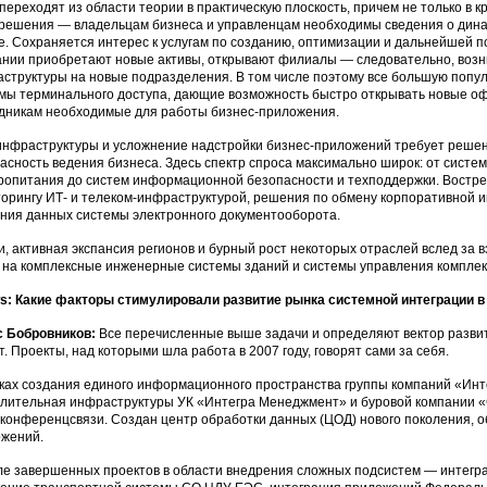
переходят из области теории в практическую плоскость, причем не только в кр
-решения — владельцам бизнеса и управленцам необходимы сведения о дина
. Сохраняется интерес к услугам по созданию, оптимизации и дальнейшей п
нии приобретают новые активы, открывают филиалы — следовательно, возн
структуры на новые подразделения. В том числе поэтому все большую попу
мы терминального доступа, дающие возможность быстро открывать новые оф
дникам необходимые для работы бизнес-приложения.
инфраструктуры и усложнение надстройки бизнес-приложений требует реше
асность ведения бизнеса. Здесь спектр спроса максимально широк: от систе
ропитания до систем информационной безопасности и техподдержки. Востр
орингу ИТ- и телеком-инфраструктурой, решения по обмену корпоративной 
ния данных системы электронного документооборота.
и, активная экспансия регионов и бурный рост некоторых отраслей вслед за
 на комплексные инженерные системы зданий и системы управления комплек
: Какие факторы стимулировали развитие рынка системной интеграции в 
с Бобровников:
Все перечисленные выше задачи и определяют вектор развит
т. Проекты, над которыми шла работа в 2007 году, говорят сами за себя.
ках создания единого информационного пространства группы компаний «Инт
лительная инфраструктуры УК «Интегра Менеджмент» и буровой компании «
конференцсвязи. Создан центр обработки данных (ЦОД) нового поколения,
жений.
ле завершенных проектов в области внедрения сложных подсистем — интег