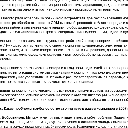
ение транспортной системы СО ЦДУ ЕЭС, интеграция приложений Федерально
зданию корпоративной информационной системы управления, ряд аналитическ
тавительства одного из крупнейших мировых производителей напитков.
а целого ряда отраслей за розничного потребителя требует привлечения но
го центра обработки звонков с CRM-системой, решений в области передачи 
рили выбор и увеличили компетенцию по оборудованию конференц-залов, ко
дованию ситуационных центров со специальными видеостенами, видео- и ауд
ление наших заказчиков — крупных потребителей электроэнергии, — обезоп
е ИТ-инфраструктур увеличило спрос на системы комплексного электропита
ропитанием, и газовыми генераторами — это смежные решения, дополнивш
лительных комплексов, круглосуточных центров обработки вызовов и центр
ексами.
мирование энергетического сектора и выход производителей электроэнергии
иям по интеграции систем автоматизации управления технологическими про
 проектов у нас увеличились в несколько раз.Растет строительная отрасль, 
ия, позволяющие снизить стоимость владения зданием.
илили направление по управлению вычислительными и сетевыми ресурсами и 
ом-операторов. Активно отвечаем на спрос в области интеграции бизнес-пр
лища НСИ, ведем технологическое тестирование для выбора интеграционно
: Какие проблемы наиболее остро стояли перед вашей компанией в 2007 
 Бобровников:
Мы как-то не привыкли видеть вокруг себя проблемы. Задачи
есом год за годом решаем задачу привлечения в компанию молодых амбици
аться в рамках предложенных бизнесом схем. Технологии усложняются, их ст