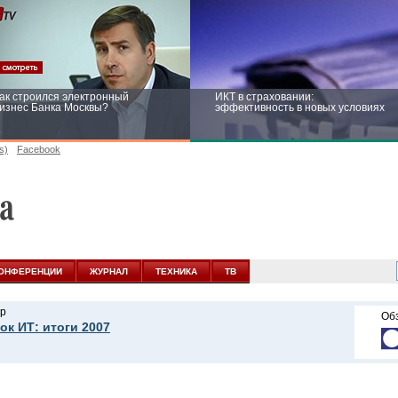
ак строился электронный
ИКТ в страховании:
изнес Банка Москвы?
эффективность в новых условиях
s)
Facebook
ейтинг CNewsInfrastructure 2015:
Информационная безопасность
риглашаем участвовать
бизнеса и госструктур: развитие в
новых условиях
ОНФЕРЕНЦИИ
ЖУРНАЛ
ТЕХНИКА
ТВ
р
Об
ок ИТ: итоги 2007