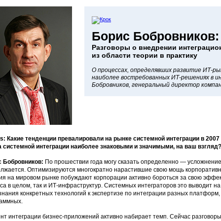
Борис Бобровников:
Разговоры о внедрении интеграцио
из области теории в практику
О процессах, определявших развитие ИТ-рын
наиболее востребованных ИТ-решениях в и
Бобровников, генеральный директор компан
: Какие тенденции превалировали на рынке системной интеграции в 2007 
 системной интеграции наиболее знаковыми и значимыми, на ваш взгляд
с Бобровников:
По прошествии года могу сказать определенно — усложнение
лжается. Оптимизируются многократно нарастившие свою мощь корпорати
ия на мировом рынке побуждают корпорации активно бороться за свою эффект
са в целом, так и ИТ-инфраструктур. Системных интеграторов это выводит на
знания конкретных технологий к экспертизе по интеграции разных платформ, 
аммных.
нт интеграции бизнес-приложений активно набирает темп. Сейчас разговор