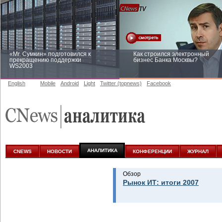
«Mr. Сумкин» подготовился к
Как строился электронный
прекращению поддержки
бизнес Банка Москвы?
WS2003
English
Mobile
Android
Light
Twitter (topnews)
Facebook
Заоблачная оптимизация: как
Рейтинг CNewsInfrastructure 20
Faberlic изменил подход к
приглашаем участвовать
аналитике
АНАЛИТИКА
CNEWS
НОВОСТИ
КОНФЕРЕНЦИИ
ЖУРНАЛ
Обзор
Рынок ИТ: итоги 2007