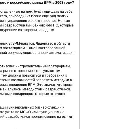
ого и российского рынка BPM в 2008 году?
дставленные на нем, будут ощущать на себе
сего, присоединит к себе еще ряд мелких
асти управления эффективностью. Нельзя
ми разработчиками банковского ПО, которые
онкуренции со стороны западных
нных BI/ВРМ-пакетов. Лидерство в области
им поставщикам. Самой востребованной
ваний регулирующих органов и автоматизация
противовес инструментальным платформам,
а рынке отношение к консультантам-
с тем должны повыситься и требования к
стем и возможностей воплотить методики в
оекта внедрения ВРМ. Это значит, что время
ые» альянсы методистов и разработчиков.
тчикам и внедренцам, которые отвечают
ации универсальных бизнес-функций и
ого учета по МСФО или функционально-
ний-разработчиков проникновение на рынки