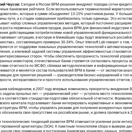
рий Чаусов:
Сегодня в России ВРМ-решения внедряют порядка сотни кредитн
чные банковские рейтинги. Если воспользоваться терминологией маркетолого
дователи», которые в сумме объединяют 13-15% участников рынка. У больши
ины пути, а к стадии завершения приблизились только единицы. Это естеств
ывает набор сложных управленческих методик, который постоянно расширяе
в роста первичных объемов продаж, рынок ВРМ для финансовой индустрии п
ения действующими потребителями новой управленческой функциональност
тавливает ситуацию, в которую в ближайшие годы будут вовлекаться российск
инства», составляющего примерно 30-34%. Опыт Intersoft Lab говорит о том,
ряются от поддержки локальных управленческих технологий к автоматизаци
ления, а ключевой задачей системы управления эффективностью становится
аинтересованных сторон. Чтобы обеспечить прозрачность технологий управл
ранных инвесторов, отечественные банки стремятся согласовать процессы а
товки отчетности по МСФО, сближая методологические и информационные п
чивается и меняется состав пользователей ВРМ в банке — от экспертов-ана
мации для принятия решений — руководителям бизнес-направлений и топ-м
дности, интерактивности и простоте использования управленческих отчетов,
шим наблюдениям, в 2007 году впервые изменились приоритеты внедрения В
с-задача прошлых лет — управленческий учет — уступила место технологиям
в и соответствия стандартам подготовки обязательной отчетности. Формализ
вского капитала подталкивает банки интегрировать нормативные и экономиче
структуры ВРМ, чтобы управлять рисками для получения конкурентных пре
о обозначила свое присутствие на российском рынке, и должна проявиться в 2
 технологических тенденций развития ВРМ отмечается усиление роли интег
тированной архитектуры (SOA). К пакетным технологиям сбора и выверки данны
 нашли свое применение в построении банковских хранилищ данных, добави