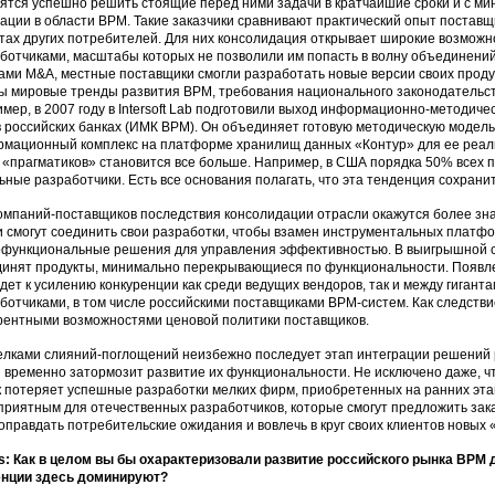
ятся успешно решить стоящие перед ними задачи в кратчайшие сроки и с м
ации в области ВРМ. Такие заказчики сравнивают практический опыт поставщи
тах других потребителей. Для них консолидация открывает широкие возмож
ботчиками, масштабы которых не позволили им попасть в волну объединени
ами M&A, местные поставщики смогли разработать новые версии своих проду
ы мировые тренды развития ВРМ, требования национального законодательст
мер, в 2007 году в Intersoft Lab подготовили выход информационно-методич
 российских банках (ИМК ВРМ). Он объединяет готовую методическую модел
мационный комплекс на платформе хранилищ данных «Контур» для ее реализ
 «прагматиков» становится все больше. Например, в США порядка 50% всех
ьные разработчики. Есть все основания полагать, что эта тенденция сохранит
омпаний-поставщиков последствия консолидации отрасли окажутся более зн
и смогут соединить свои разработки, чтобы взамен инструментальных платф
функциональные решения для управления эффективностью. В выигрышной с
инят продукты, минимально перекрывающиеся по функциональности. Появл
дет к усилению конкуренции как среди ведущих вендоров, так и между гигант
ботчиками, в том числе российскими поставщиками ВРМ-систем. Как следстви
рентными возможностями ценовой политики поставщиков.
елками слияний-поглощений неизбежно последует этап интеграции решений 
и временно затормозит развитие их функциональности. Не исключено даже, ч
 потеряет успешные разработки мелких фирм, приобретенных на ранних этап
приятным для отечественных разработчиков, которые смогут предложить за
оправдать потребительские ожидания и вовлечь в круг своих клиентов новых 
: Как в целом вы бы охарактеризовали развитие российского рынка BPM 
енции здесь доминируют?