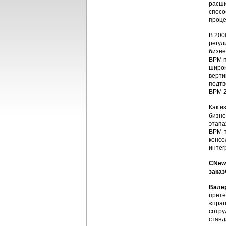
расши
спосо
проце
В 200
регул
бизне
BPM п
широк
верти
подтв
BPM 2
Как и
бизне
этапа
BPM-т
консо
интег
CNews
заказ
Вале
прете
«праг
сотру
станд