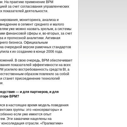
ли. На практике применение ВРМ
ией за счет согласования управленческих
х показателей деятельности.
нирования, мониторинга, анализа и
внедрение в сегмент среднего и малого
елям уже можно назвать зрелым, а системы
ми финансовой сферы и, во-вторых, за счет
а и прогнозной аналитики. Активная
еднего бизнеса. Официальным
ка очередной версии рамочных стандартов
ила к их созданию в конце 2006 года.
ожений. В свою очередь, ВРМ обеспечивает
вания показателей эффективности на всех
М усилило востребованность средств ВI, а
 естественным образом повлекло за собой
ии станет присоединение технологий
и.
ледствия — и для партнеров, и для
екторе BPM?
аяся в настоящее время модель поведения
нтских группы: это «консерваторы» и
собенно если уже имеется опыт
тем. Эти заказчики нацелены на
т консолидация отрасли. «Прагматики»