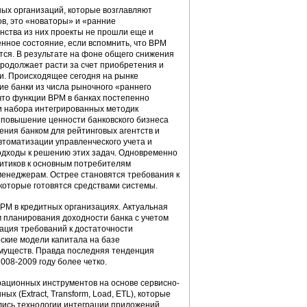
ых организаций, которые возглавляют
в, это «новаторы» и «ранние
нства из них проекты не прошли еще и
енное состояние, если вспомнить, что ВРМ
тся. В результате на фоне общего снижения
родолжает расти за счет приобретения и
и. Происходящее сегодня на рынке
ие банки из числа рыночного «раннего
 что функции ВРМ в банках постепенно
и набора интегрированных методик
 повышение ценности банковского бизнеса
ения банком для рейтинговых агентств и
втоматизации управленческого учета и
одходы к решению этих задач. Одновременно
литиков к основным потребителям
енеджерам. Острее становятся требования к
 которые готовятся средствами системы.
РМ в кредитных организациях. Актуальная
 планирования доходности банка с учетом
ация требований к достаточности
ские модели капитала на базе
имуществ. Правда последняя тенденция
008-2009 году более четко.
рационных инструментов на основе сервисно-
х (Extract, Transform, Load, ETL), которые
лись технологии интеграции приложений