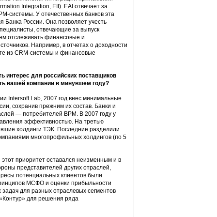
mation Integration, EII). EAI отвечает за
РМ-системы. У отечественных банков эта
я Банка России. Она позволяет учесть
специалисты, отвечающие за выпуск
елям отслеживать финансовые и
точников. Например, в отчетах о доходности
нте из CRM-системы и финансовые
ть интерес для российских поставщиков
ть вашей компании в минувшем году?
 Intersoft Lab, 2007 год внес минимальные
ии, сохранив прежним их состав. Банки и
раслей — потребителей ВРМ. В 2007 году у
правления эффективностью. На третью
ившие холдинги ТЭК. Последние разделили
омпаниями многопрофильных холдингов (по 5
и этот приоритет оставался неизменным и в
тороны представителей других отраслей,
тересы потенциальных клиентов были
принципов МСФО и оценки прибыльности
х задач для разных отраслевых сегментов
 «Контур» для решения ряда