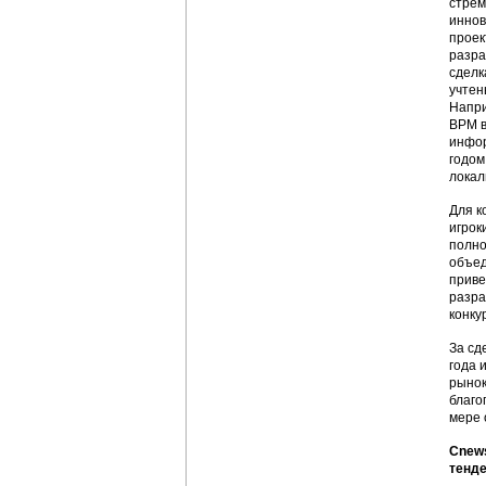
стрем
иннов
проек
разра
сделк
учтен
Напри
ВРМ в
инфор
годом
локал
Для к
игрок
полно
объед
приве
разра
конку
За сд
года 
рынок
благо
мере 
Cnews
тенд