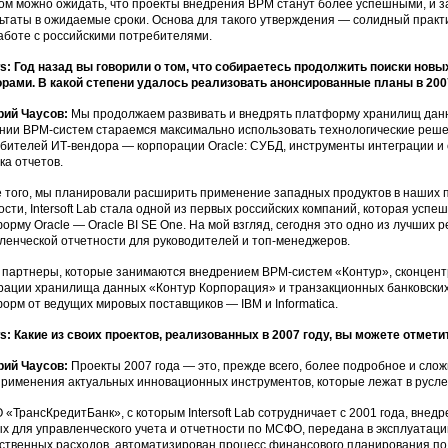
ом можно ожидать, что проекты внедрения ВРМ станут более успешными, и з
ьтаты в ожидаемые сроки. Основа для такого утверждения — солидный прак
аботе с российскими потребителями.
: Год назад вы говорили о том, что собираетесь продолжить поиски нов
рами. В какой степени удалось реализовать анонсированные планы в 200
рий Чаусов:
Мы продолжаем развивать и внедрять платформу хранилищ данн
нии ВРМ-систем стараемся максимально использовать технологические реше
бителей ИТ-вендора — корпорации Oracle: СУБД, инструменты интеграции и
ка отчетов.
 того, мы планировали расширить применение западных продуктов в наших пр
ости, Intersoft Lab стала одной из первых российских компаний, которая усп
орму Oracle — Oracle BI SE One. На мой взгляд, сегодня это одно из лучших
ленческой отчетности для руководителей и топ-менеджеров.
партнеры, которые занимаются внедрением ВРМ-систем «Контур», сконцент
рации хранилища данных «Контур Корпорация» и транзакционных банковских
орм от ведущих мировых поставщиков — IBM и Informatica.
: Какие из своих проектов, реализованных в 2007 году, вы можете отмет
рий Чаусов:
Проекты 2007 года — это, прежде всего, более подробное и сло
применения актуальных инновационных инструментов, которые лежат в русл
 «ТрансКредитБанк», с которым Intersoft Lab сотрудничает с 2001 года, вне
х для управленческого учета и отчетности по МСФО, передана в эксплуата
ственных расходов, автоматизирован процесс финансового планирования по 