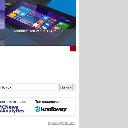
Планшет Dell Venue 11 Pro
Пора выбирать Fujitsu!
зор подготовлен
При поддержке
версия для печати