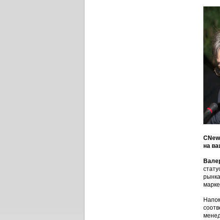
CNews
на ва
Вале
стату
рынка
марке
Напом
соотв
менед