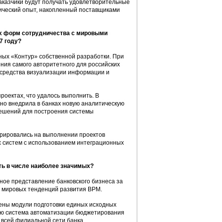
аказчики будут получать удовлетворительные
тический опыт, накопленный поставщиками
ых форм сотрудничества с мировыми
7 году?
ых «Контур» собственной разработки. При
ния самого авторитетного для российских
 средства визуализации информации и
оектах, что удалось выполнить. В
ешно внедрила в банках новую аналитическую
 решений для построения системы
рировались на выполнении проектов
 систем с использованием интеграционных
ить в числе наиболее значимых?
жное представление банковского бизнеса за
е мировых тенденций развития ВРМ.
дрены модули подготовки единых исходных
цию система автоматизации бюджетирования
всей филиальной сети банка.