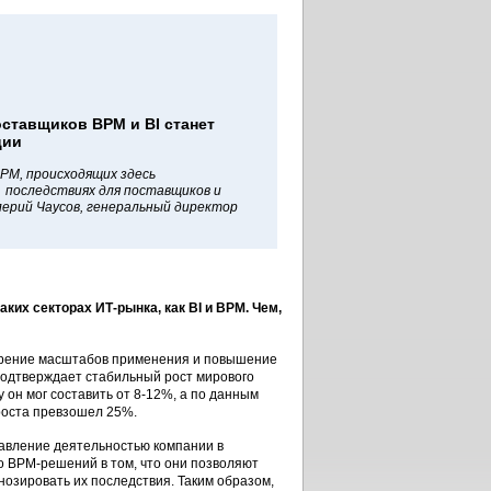
тавщиков BPM и BI станет
ции
BPM, происходящих здесь
х последствиях для поставщиков и
лерий Чаусов, генеральный директор
ких секторах ИТ-рынка, как BI и BPM. Чем,
ирение масштабов применения и повышение
 подтверждает стабильный рост мирового
 он мог составить от 8-12%, а по данным
 роста превзошел 25%.
авление деятельностью компании в
о ВРМ-решений в том, что они позволяют
нозировать их последствия. Таким образом,