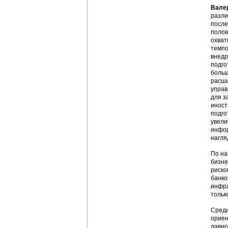
Вале
разли
после
полов
охват
темпо
внедр
подго
больш
расши
управ
для з
иност
подго
увели
инфор
нагля
По на
бизне
риско
банко
инфра
тольк
Среди
ориен
давно