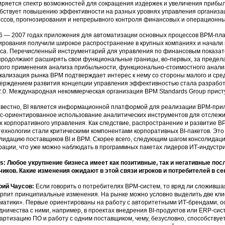
ряется спектр возможностей для сокращения издержек и увеличения прибы
бствует повышению эффективности на разных уровнях управления организац
ссов, прогнозирования и непрерывного контроля финансовых и операционны
6 — 2007 годах приложения для автоматизации основных процессов ВРМ-пла
ирования получили широкое распространение в крупных компаниях и начали 
са. Перечисленный инструментарий для управления по финансовым показат
родолжают расширять свои функциональные границы, во-первых, за предела
ого применения анализа прибыльности, функционально-стоимостного анализ
кализация рынка ВРМ подтверждает интерес к нему со стороны малого и ср
ерждением развития концепции управления эффективностью стала разработ
.0. Международная некоммерческая организация BPM Standards Group приступ
звестно, BI является информационной платформой для реализации ВРМ-прил
с-ориентированное использование аналитических инструментов для отслежи
х корпоративного управления. Как следствие, распространение и развитие ВР
ехнологии стали критическими компонентами корпоративных BI-пакетов. Это
лидацию поставщиков ВI и ВРМ. Скорее всего, следующим шагом консолидац
рации, что уже можно наблюдать в программных пакетах лидеров ИТ-индустри
: Любое укрупнение бизнеса имеет как позитивные, так и негативные пос
чиков. Какие изменения ожидают в этой связи игроков и потребителей в с
рий Чаусов:
Если говорить о потребителях ВРМ-систем, то вряд ли сложивш
рпит принципиальные изменения. На рынке можно условно выделить две клие
матики». Первые ориентированы на работу с авторитетными ИТ-брендами, о
дничества с ними, например, в проектах внедрения ВI-продуктов или ERP-сис
артизацию ПО и работу с одним поставщиком, чему, безусловно, способствуе