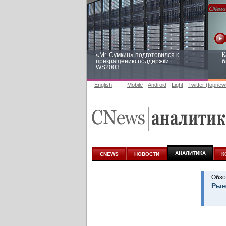
«Mr. Сумкин» подготовился к
К
прекращению поддержки
б
WS2003
English
Mobile
Android
Light
Twitter (topnew
Заоблачная оптимизация: как
Р
Faberlic изменил подход к
п
аналитике
АНАЛИТИКА
CNEWS
НОВОСТИ
К
Обзо
Рын