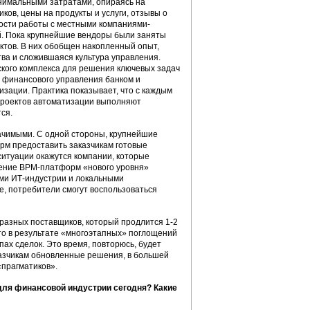
инимальными затратами, опираясь на
ков, цены на продукты и услуги, отзывы о
ности работы с местными компаниями-
й. Пока крупнейшие вендоры были заняты
ктов. В них обобщен накопленный опыт,
ва и сложившаяся культура управления.
еского комплекса для решения ключевых задач
ь финансового управления банком и
ации. Практика показывает, что с каждым
 проектов автоматизации выполняют
ся.
ачимыми. С одной стороны, крупнейшие
орм предоставить заказчикам готовые
итуации окажутся компании, которые
ение ВРМ-платформ «нового уровня»
ами ИТ-индустрии и локальными
е, потребители смогут воспользоваться
разных поставщиков, который продлится 1-2
то в результате «многоэтапных» поглощений
ах сделок. Это время, повторюсь, будет
казчикам обновленные решения, в большей
«прагматиков».
для финансовой индустрии сегодня? Какие