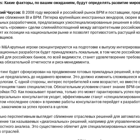
: Какие факторы, по вашим ожиданиям, будут определять развитие миров
рий Чаусов:
В 2008 году мировой и российский рынок ВРМ и поставщики, пре
ие сближения BI и ВРМ. Пятерка крупнейших иностранных вендоров, скорее в
ьных разработчиков, предлагающих узкоспециализированные решения в обл
чать «громкие» сделки слияний/поглощений между авторитетными российски
ят их позиции на национальном рынке и позволят противостоять растущей к
вщиков.
 M&A крупные игроки сконцентрируются на подготовке к выпуску интегрирова
ационных разработок будет принадлежать локальным, в том числе российск
ей для российских банков, по всей видимости, станет удовлетворение требо
ка обязательной отчетности и риск-менеджмента.
тинг будет сфокусирован на продвижении готовых прикладных решений, в 
ые предлагались до недавнего времени. Это должно изменить сложившееся н
ологам. С одной стороны, интерес потребителей к ним возрастет, но вместе 
тенциям таких специалистов. Обязательным условием станет знание ВРМ-си
ойках ПО. Как показывает практика, только это может гарантировать успех пр
ерсальных» консультантов уходит, эффективными станут «специализированн
том «последнее слово» в приемке работы консультантов перейдет к разрабо
 заказчиком за успех проекта в целом.
ьно перспективным выглядит сближение отраслевых решений для автоматиз
ение так называемых «диагональных» решений, например для управленческ
остного анализа. Это существенно облегчит для специализированных компа
х отраслей.