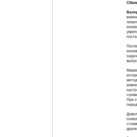
CNews
Вале
влиян
локал
исклю
укреп
поста
После
иннов
задач
выпус
Марке
котор
метод
компе
настр
«унив
При э
перед
Довол
появл
стоим
други