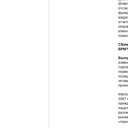
(Enter
отсле
функц
корре
отчет
опера
клиен
показ
CNews
ВРМ? 
Вале
измен
торго
перво
позиц
четве
проек
Inter
2007 
прежд
нацел
разли
рынка
«гори