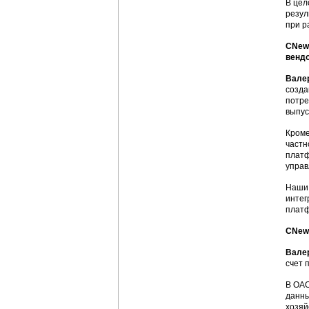
В цел
резул
при р
CNews
вендо
Вале
созда
потре
выпус
Кроме
частн
платф
управ
Наши 
интег
платф
CNews
Вале
счет 
В ОАО
данны
хозяй