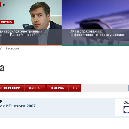
ак строился электронный
ИКТ в страховании:
изнес Банка Москвы?
эффективность в новых условиях
s)
Facebook
ейтинг CNewsInfrastructure 2015:
Информационная безопасность
риглашаем участвовать
бизнеса и госструктур: развитие в
новых условиях
ОНФЕРЕНЦИИ
ЖУРНАЛ
ТЕХНИКА
ТВ
р
Об
ок ИТ: итоги 2007