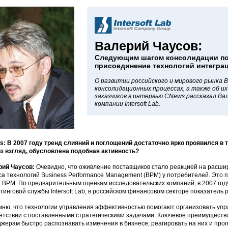
Валерий Чаусов:
Следующим шагом консолидации пос
присоединение технологий интегра
О развитии российского и мирового рынка 
консолидационных процессах, а также об и
заказчиков в интервью CNews рассказал Ва
компании Intersoft Lab.
: В 2007 году тренд слияний и поглощений достаточно ярко проявился в та
ш взгляд, обусловлена подобная активность?
рий Чаусов:
Очевидно, что оживление поставщиков стало реакцией на расш
са технологий Business Performance Management (ВРМ) у потребителей. Это
 ВРМ. По предварительным оценкам исследовательских компаний, в 2007 году
тинговой службы Intersoft Lab, в российском финансовом секторе показатель
ню, что технологии управления эффективностью помогают организовать упр
етствии с поставленными стратегическими задачами. Ключевое преимуществ
жерам быстро распознавать изменения в бизнесе, реагировать на них и прог