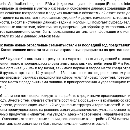
prise Application Integration, EAI) и федерализации информации (Enterprise Infor
живание изменений в учетных системах и обновление данных в хранилище В
ия особенно востребована в задачах подготовки обязательной отчетности дл
ктировки на основе мотивированных суждений и другие изменения, которые 
ности, вносят в источники данных «задним числом». EII помогает руководит
ционные показатели, обеспечивая одновременную обработку гетерогенных ис
тов одновременно может быть представлена детальная информация о клие
атели из базы данных BPM-системы.
: Какие новые отраслевые сегменты стали за последний год представля
Какое влияние оказали эти новые отраслевые приоритеты на деятельнос
рий Чаусов:
Как показывают результаты маркетинговых исследований компании
ения только в порядок расстановки индустриальных потребителей ВРМ в Росс
вые организации, как и год назад, занимают первое и второе место среди от
й группы стартовало 14, у второй — 13 новых проектов внедрения систем у
ию впервые поднялись предприятия сферы услуг (8 новых проектов), потесн
ртое место с предприятиями машино- и приборостроения и управляющими к
тов).
soft Lab много лет специализируется на работе с кредитными организациями, 
году. Вместе с тем, следует отметить рост числа обращений в компанию со с
е всего, управляющих компаний холдинговых структур и торговых сетей. Ин
ены преимущественно на решение задач управленческого учета на основе 
чных продуктов и клиентов. Мы увидели здесь «пересечение» управленчески
. Оказалось, что экспертные знания, воплощенные в настройках ВРМ-систем
зонтальных» задач, могут быть применимы для схожих отраслей.