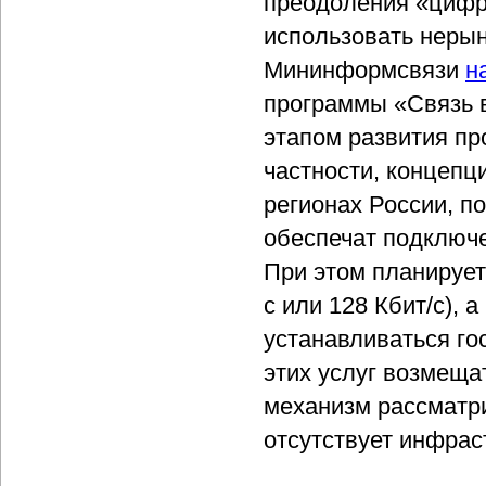
преодоления «цифр
использовать нерын
Мининформсвязи
н
программы «Связь в
этапом развития пр
частности, концепц
регионах России, п
обеспечат подключе
При этом планируетс
с или 128 Кбит/с), 
устанавливаться го
этих услуг возмеща
механизм рассматри
отсутствует инфраст