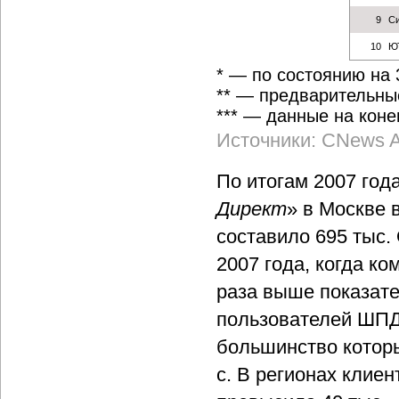
9
С
10
Ю
* — по состоянию на 
** — предварительны
*** — данные на конец
Источники: CNews A
По итогам 2007 год
Директ
» в Москве 
составило 695 тыс.
2007 года, когда ко
раза выше показате
пользователей ШПД
большинство которы
с. В регионах клие