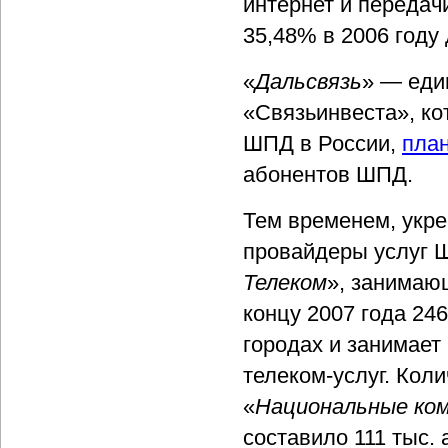
интернет и передач
35,48% в 2006 году 
«
Дальсвязь
» — еди
«Связьинвеста», ко
ШПД в России,
план
абонентов ШПД.
Тем временем, укр
провайдеры услуг Ш
Телеком
», занимаю
концу 2007 года 24
городах и занимает 
телеком-услуг. Кол
«
Национальные ко
составило 111 тыс. 