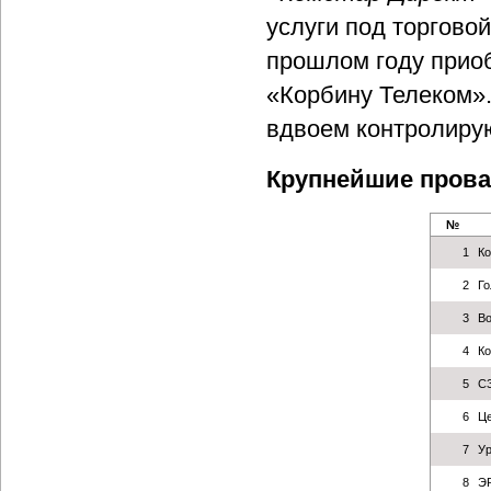
услуги под торгов
прошлом году прио
«Корбину Телеком».
вдвоем контролирую
Крупнейшие прова
№
1
Ко
2
Го
3
Во
4
К
5
С
6
Це
7
У
8
Э