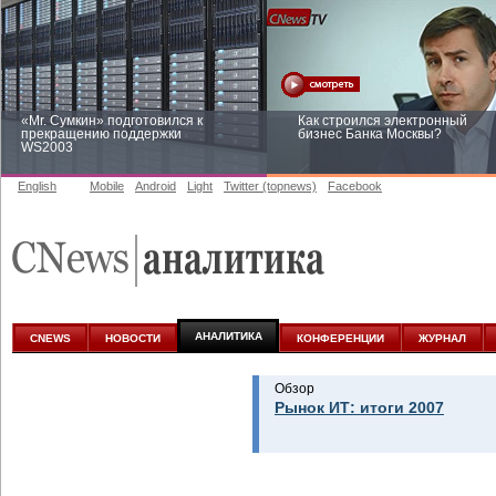
«Mr. Сумкин» подготовился к
Как строился электронный
прекращению поддержки
бизнес Банка Москвы?
WS2003
English
Mobile
Android
Light
Twitter (topnews)
Facebook
Заоблачная оптимизация: как
Рейтинг CNewsInfrastructure 20
Faberlic изменил подход к
приглашаем участвовать
аналитике
АНАЛИТИКА
CNEWS
НОВОСТИ
КОНФЕРЕНЦИИ
ЖУРНАЛ
Обзор
Рынок ИТ: итоги 2007