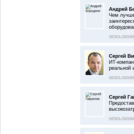
Андрей Б
Чем лучше
заинтерес
оборудова
читать полно
Сергей В
ИТ-компан
реальной 
читать полно
Сергей Га
Предостав
высокозат
читать полно