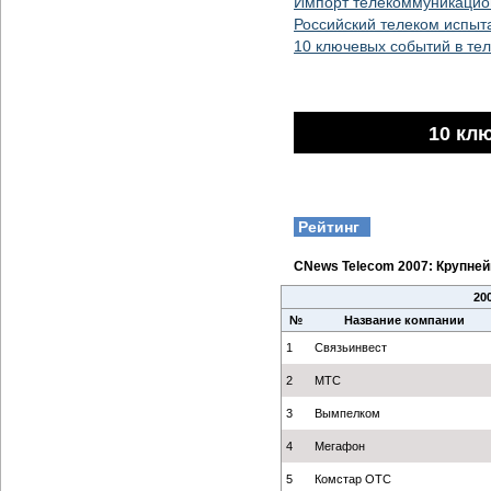
Импорт телекоммуникацион
Российский телеком испы
10 ключевых событий в те
10 кл
Рейтинг
CNews Telecom 2007: Крупне
20
№
Название компании
1
Связьинвест
2
МТС
3
Вымпелком
4
Мегафон
5
Комстар ОТС