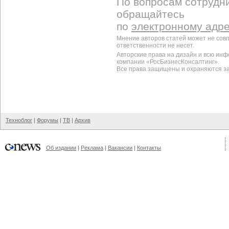
По вопросам сотрудни
обращайтесь
по
электронному адр
Мнение авторов статей может не сов
ответственности не несет.
Авторские права на дизайн и всю ин
компании «РосБизнесКонсалтинг».
Все права защищены и охраняются з
Техноблог
|
Форумы
|
ТВ
|
Архив
Об издании
|
Реклама
|
Вакансии
|
Контакты