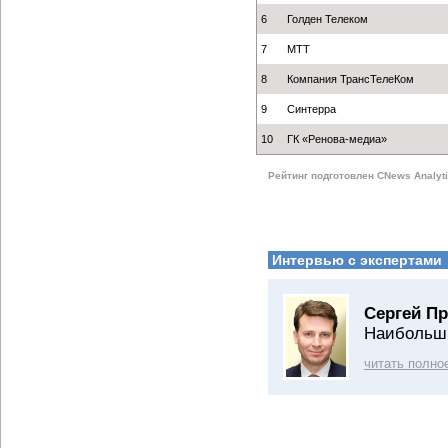
6
Голден Телеком
7
МТТ
8
Компания ТрансТелеКом
9
Синтерра
10
ГК «Ренова-медиа»
Рейтинг подготовлен CNews Analyti
Интервью с экспертами
Сергей П
Наибольши
читать полно