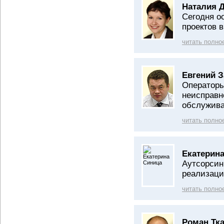
Наталия 
Сегодня о
проектов 
читать полно
Евгений З
Операторы
неисправн
обслужив
читать полно
Екатерина
Аутсорсин
реализаци
читать полно
Роман Тка