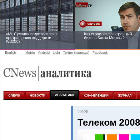
«Mr. Сумкин» подготовился к
Как строился электронный
прекращению поддержки
бизнес Банка Москвы?
WS2003
English
Mobile
Android
Light
Twitter (topnews)
Facebook
Заоблачная оптимизация: как
Рейтинг CNewsInfrastructure 20
Faberlic изменил подход к
приглашаем участвовать
аналитике
АНАЛИТИКА
CNEWS
НОВОСТИ
КОНФЕРЕНЦИИ
ЖУРНАЛ
oбзор
Телеком 200