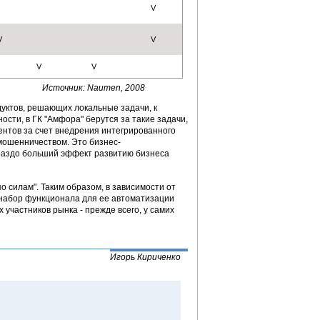
V
V
V
V
V
Источник: Naumen, 2008
уктов, решающих локальные задачи, к
сти, в ГК "Амфора" берутся за такие задачи,
ентов за счет внедрения интегрированного
мошенничеством. Это бизнес-
ораздо больший эффект развитию бизнеса
 силам". Таким образом, в зависимости от
 набор функционала для ее автоматизации
участников рынка - прежде всего, у самих
Игорь Кириченко