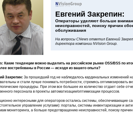
Евгений Закрепин:
Операторы уделяют больше внима
неисправностей, поиску причин сбо
обслуживания
На вопросы CNews ответил Евгений Закреп
директора компании NVision Group.
: Какие тенденции можно выделить на российском рынке OSS/BSS по ито
лее востребованы в России — исходя из вашего опыта?
ий Закрепин:
За прошедший год не наблюдалось кардинальных изменений на
вательны и стали лучше понимать потребности, стремясь оптимизировать в
логические процедуры. При этом все большее их количество отдает себе отч
венного персонала в проекты автоматизации/оптимизации процессов.
ционно интересными для операторов остались системы, обеспечивающие с
стоятельное управление услугами): порталы, системы инвентаризации и акт
мам мониторинга, а больше предотвращению неисправностей, поиску причин