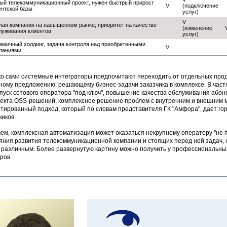
ый телекоммуникационный проект, нужен быстрый прирост
V
(подключение
ентской базы
услуг)
V
лая компания на насыщенном рынке, приоритет на качестве
(изменение
луживания клиентов
услуг)
амичный холдинг, задача контроля над приобретенными
V
паниями
о сами системные интеграторы предпочитают переходить от отдельных прод
ному предложению, решающему бизнес-задачи заказчика в комплексе. В частно
апуск сотового оператора "под ключ", повышение качества обслуживания абон
екта OSS-решений, комплексное решение проблем с внутренним и внешним 
тированный подход, который по словам представителя ГК "Амфора", дает г
чиков.
ем, комплексная автоматизация может оказаться некрупному оператору "не по
яния развития телекоммуникационной компании и стоящих перед ней задач,
 различным. Более развернутую картину можно получить у профессиональных 
ров.