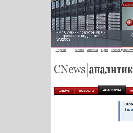
«Mr. Сумкин» подготовился к
К
прекращению поддержки
б
WS2003
English
Mobile
Android
Light
Twitter (topnew
Заоблачная оптимизация: как
Р
Faberlic изменил подход к
п
аналитике
АНАЛИТИКА
CNEWS
НОВОСТИ
К
Обзо
Тел