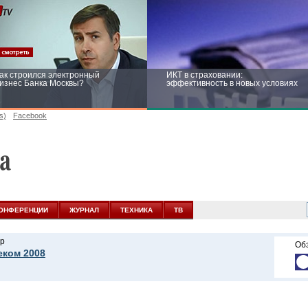
ак строился электронный
ИКТ в страховании:
изнес Банка Москвы?
эффективность в новых условиях
s)
Facebook
ейтинг CNewsInfrastructure 2015:
Информационная безопасность
риглашаем участвовать
бизнеса и госструктур: развитие в
новых условиях
ОНФЕРЕНЦИИ
ЖУРНАЛ
ТЕХНИКА
ТВ
р
Об
еком 2008