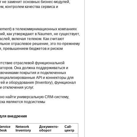
нг не заменит основных бизнес-модулей,
, контролем качества сервиса и
gement) в телекоммуникационных компаниях
й, как утверждают в Naumen, не существует,
слей, включая телеком. Как считают
альное отраслевое решение, это по-прежнему
я, превышением бюджетов и риском
утствие отраслевой функциональной
раторов. Она должна поддерживаться и
равочниками покрытия и подключенных
специализированные API и коннекторы для
ей и оборудования (Inventory), функционал
 отключения услуг.
ожно найти универсальную CRM-систему,
ска являются подсистемы
для внедрения
Service
Network
Документо-
Call-
Desk
Inventory
оборот
центр