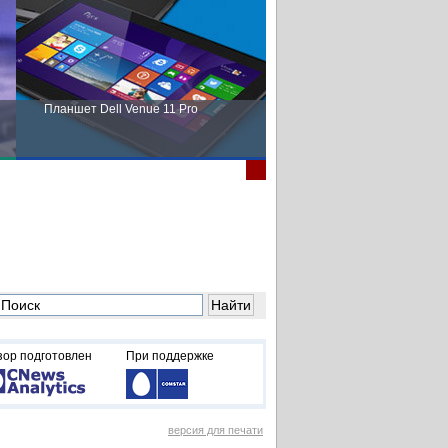
Планшет Dell Venue 11 Pro
Пора выбирать Fujitsu!
зор подготовлен
При поддержке
версия для печати