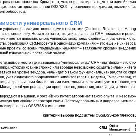
траслевых практиках. Кроме того, можно констатировать, что ни один билли
щих в состав промышленной OSS/BSS – управления продажами, подключением
ентооборотом.
вимости универсального CRM
и управления взаимоотношениями с клиентами (Customer Relationship Mana
 свою специфику. Несмотря на то, что универсальных CRM-подходов и решени
нке имеется довольно много универсальных предложений для различных отра
рты, реализация CRM-проекта в одной-двух компаниях – это еще не универс
ные проекты со всеми "подводными камнями" – затяжными сроками внедрени
чной изначальной постановки задачи.
е уязвимое место так называемых "универсальных" CRM-платформ – это отс
фики, которую крайне сложно или вообще невозможно создать силами интег
ваться на уровне вендора. Речь идет о таком функционале, как работа со сп
ов, учет оконечного оборудования клиентов (платы, модемы, TV-приставки), 
рации с различными биллинговыми системами и системами учета каналов, сет
 Management для реализации процессов подключения, активации, изменения и
тверждают в Naumen, у российских интеграторов нет такого опыта, и невозм
дящую для любого оператора связи. Поэтому правильным направлением пои
ализированных OSS/BSS-комплексов.
Критерии выбора подсистем OSS/BSS-комплексов 
Order
 компании
CRM
Management
V