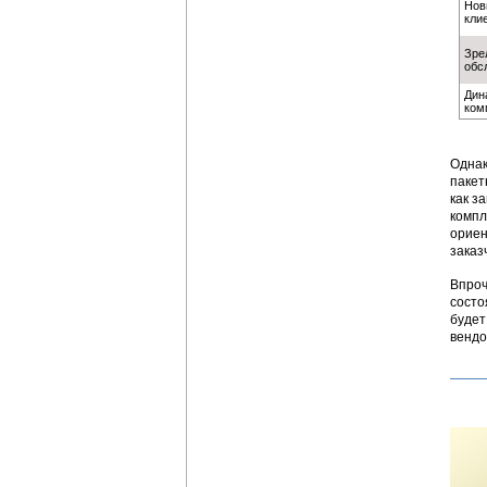
Нов
кли
Зре
обс
Дин
ком
Однак
пакет
как з
компл
ориен
заказ
Впроч
состо
будет
вендо