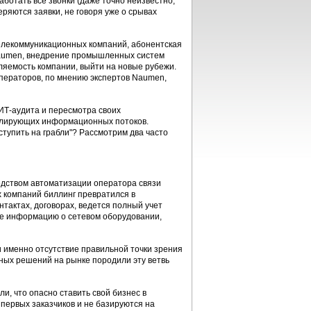
аботать все звонки (даже точно неизвестно,
еряются заявки, не говоря уже о срывах
телекоммуникационных компаний, абонентская
 Naumen, внедрение промышленных систем
ляемость компании, выйти на новые рубежи.
ператоров, по мнению экспертов Naumen,
ИТ-аудита и пересмотра своих
кулирующих информационных потоков.
ступить на грабли"? Рассмотрим два часто
едством автоматизации оператора связи
х компаний биллинг превратился в
тактах, договорах, ведется полный учет
нге информацию о сетевом оборудовании,
 именно отсутствие правильной точки зрения
ных решений на рынке породили эту ветвь
и, что опасно ставить свой бизнес в
первых заказчиков и не базируются на