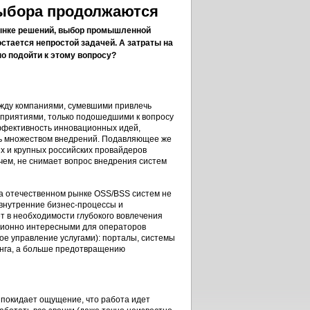
ыбора продолжаются
ынке решений, выбор промышленной
стается непростой задачей. А затраты на
о подойти к этому вопросу?
ежду компаниями, сумевшими привлечь
дприятиями, только подошедшими к вопросу
ффективность инновационных идей,
ть множеством внедрений. Подавляющее же
 и крупных российских провайдеров
очем, не снимает вопрос внедрения систем
на отечественном рынке OSS/BSS систем не
внутренние бизнес-процессы и
ет в необходимости глубокого вовлечения
ционно интересными для операторов
е управление услугами): порталы, системы
инга, а больше предотвращению
не покидает ощущение, что работа идет