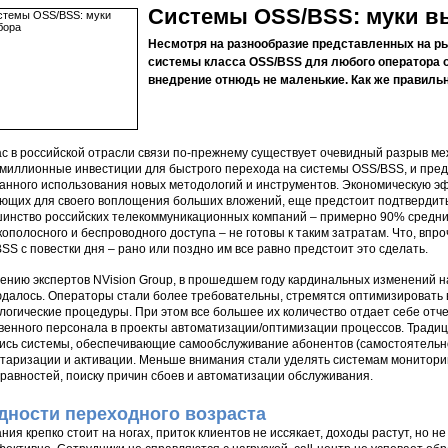
Системы OSS/BSS: муки в
Несмотря на разнообразие представленных на р
системы класса OSS/BSS для любого оператора о
внедрение отнюдь не маленькие. Как же правильн
с в российской отрасли связи по-прежнему существует очевидный разрыв м
миллионные инвестиции для быстрого перехода на системы OSS/BSS, и пре
анного использования новых методологий и инструментов. Экономическую э
ющих для своего воплощения больших вложений, еще предстоит подтверди
инство российских телекоммуникационных компаний – примерно 90% средних
ополосного и беспроводного доступа – не готовы к таким затратам. Что, впр
SS с повестки дня – рано или поздно им все равно предстоит это сделать.
ению экспертов NVision Group, в прошедшем году кардинальных изменений 
далось. Операторы стали более требовательны, стремятся оптимизировать 
логические процедуры. При этом все большее их количество отдает себе отч
венного персонала в проекты автоматизации/оптимизации процессов. Тради
ись системы, обеспечивающие самообслуживание абонентов (самостоятельно
таризации и активации. Меньше внимания стали уделять системам монитор
равностей, поиску причин сбоев и автоматизации обслуживания.
дности переходного возраста
ния крепко стоит на ногах, приток клиентов не иссякает, доходы растут, но 