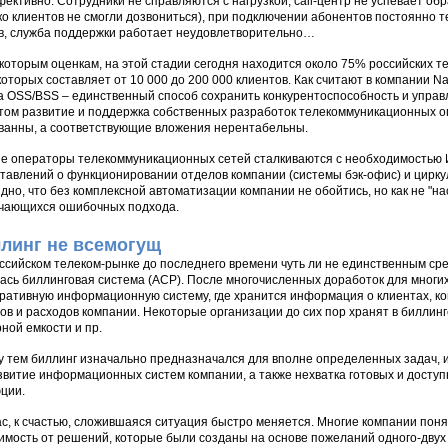
ективно. Сотрудники не справляются с нагрузкой, call-центр не успевает обр
ко клиентов не смогли дозвониться), при подключении абонентов постоянно т
в, служба поддержки работает неудовлетворительно…
которым оценкам, на этой стадии сегодня находится около 75% российских 
которых составляет от 10 000 до 200 000 клиентов. Как считают в компании
а OSS/BSS – единственный способ сохранить конкурентоспособность и управ
том развитие и поддержка собственных разработок телекоммуникационных о
ванны, а соответствующие вложения нерентабельны.
е операторы телекоммуникационных сетей сталкиваются с необходимостью 
тавлений о функционировании отделов компании (системы бэк-офис) и цир
дно, что без комплексной автоматизации компании не обойтись, но как не "на
чающихся ошибочных подхода.
линг не всемогущ
ссийском телеком-рынке до последнего времени чуть ли не единственным ср
ась биллинговая система (АСР). После многочисленных доработок для многи
ративную информационную систему, где хранится информация о клиентах, кон
ов и расходов компании. Некоторые организации до сих пор хранят в билли
ной емкости и пр.
 тем биллинг изначально предназначался для вполне определенных задач, и
звитие информационных систем компании, а также нехватка готовых и доступ
ции.
с, к счастью, сложившаяся ситуация быстро меняется. Многие компании понял
имость от решений, которые были созданы на основе пожеланий одного-двух 