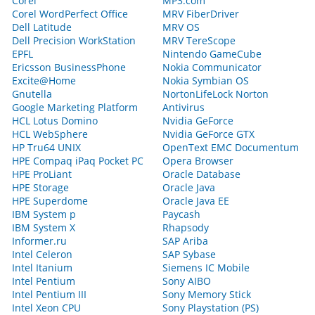
Corel
MP3.com
Corel WordPerfect Office
MRV FiberDriver
Dell Latitude
MRV OS
Dell Precision WorkStation
MRV TereScope
EPFL
Nintendo GameCube
Ericsson BusinessPhone
Nokia Communicator
Excite@Home
Nokia Symbian OS
Gnutella
NortonLifeLock Norton
Google Marketing Platform
Antivirus
HCL Lotus Domino
Nvidia GeForce
HCL WebSphere
Nvidia GeForce GTX
HP Tru64 UNIX
OpenText EMC Documentum
HPE Compaq iPaq Pocket PC
Opera Browser
HPE ProLiant
Oracle Database
HPE Storage
Oracle Java
HPE Superdome
Oracle Java EE
IBM System p
Paycash
IBM System X
Rhapsody
Informer.ru
SAP Ariba
Intel Celeron
SAP Sybase
Intel Itanium
Siemens IC Mobile
Intel Pentium
Sony AIBO
Intel Pentium III
Sony Memory Stick
Intel Xeon CPU
Sony Playstation (PS)