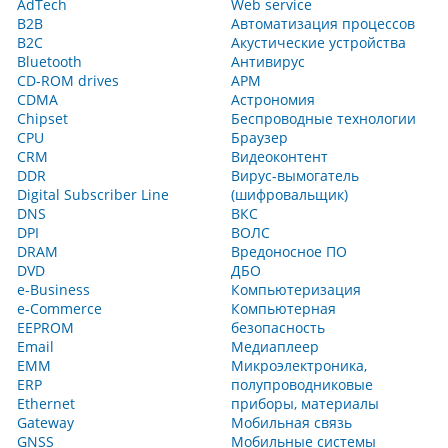
AdTech
Web service
B2B
Автоматизация процессов
B2C
Акустические устройства
Bluetooth
Антивирус
CD-ROM drives
АРМ
CDMA
Астрономия
Chipset
Беспроводные технологии
CPU
Браузер
CRM
Видеоконтент
DDR
Вирус-вымогатель
Digital Subscriber Line
(шифровальщик)
DNS
ВКС
DPI
ВОЛС
DRAM
Вредоносное ПО
DVD
ДБО
e-Business
Компьютеризация
e-Commerce
Компьютерная
EEPROM
безопасность
Email
Медиаплеер
EMM
Микроэлектроника,
ERP
полупроводниковые
Ethernet
приборы, материалы
Gateway
Мобильная связь
GNSS
Мобильные системы