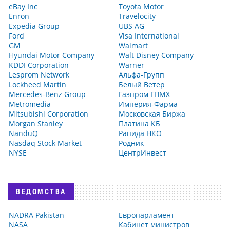
eBay Inc
Toyota Motor
Enron
Travelocity
Expedia Group
UBS AG
Ford
Visa International
GM
Walmart
Hyundai Motor Company
Walt Disney Company
KDDI Corporation
Warner
Lesprom Network
Альфа-Групп
Lockheed Martin
Белый Ветер
Mercedes-Benz Group
Газпром ГПМХ
Metromedia
Империя-Фарма
Mitsubishi Corporation
Московская Биржа
Morgan Stanley
Платина КБ
NanduQ
Рапида НКО
Nasdaq Stock Market
Родник
NYSE
ЦентрИнвест
ВЕДОМСТВА
NADRA Pakistan
Европарламент
NASA
Кабинет министров