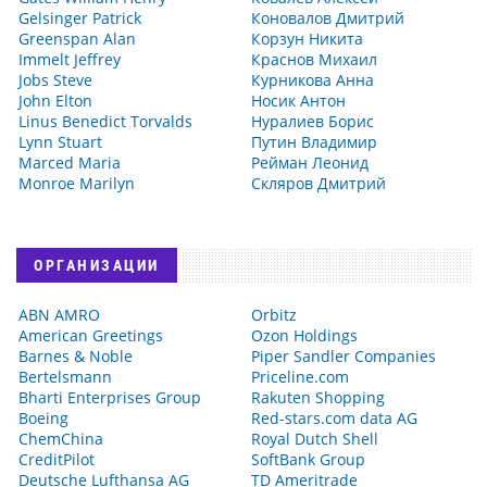
Gelsinger Patrick
Коновалов Дмитрий
Greenspan Alan
Корзун Никита
Immelt Jeffrey
Краснов Михаил
Jobs Steve
Курникова Анна
John Elton
Носик Антон
Linus Benedict Torvalds
Нуралиев Борис
Lynn Stuart
Путин Владимир
Marced Maria
Рейман Леонид
Monroe Marilyn
Скляров Дмитрий
ОРГАНИЗАЦИИ
ABN AMRO
Orbitz
American Greetings
Ozon Holdings
Barnes & Noble
Piper Sandler Companies
Bertelsmann
Priceline.com
Bharti Enterprises Group
Rakuten Shopping
Boeing
Red-stars.com data AG
ChemChina
Royal Dutch Shell
CreditPilot
SoftBank Group
Deutsche Lufthansa AG
TD Ameritrade