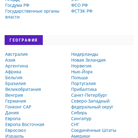
Госдума РФ
ФСО РФ
Государственные органы
ФСТЭК РФ
власти
ГЕОГРАФИЯ
Австралия
Нидерланды
Азия
Новая Зеландия
Аргентина
Норвегия
Африка
Нью-Йорк
Бельгия
Польша
Бразилия
Португалия
Великобритания
Прибалтика
Венгрия
Санкт-Петербург
Германия
Северо-Западный
Гонконг САР
федеральный округ
Дания
Сибирь
Европа
Сингапур
Европа Восточная
СНГ
Евросоюз
Соединённые Штаты
Израиль
Америки