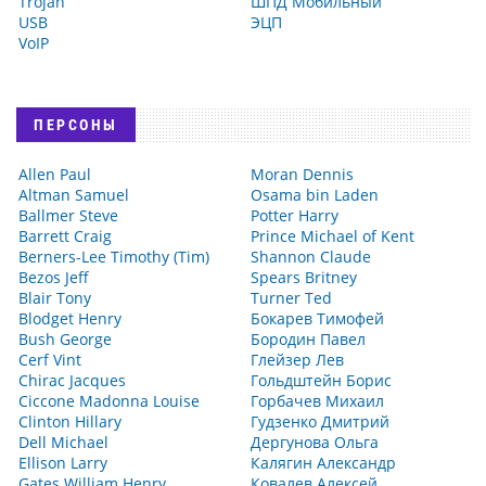
Trojan
ШПД Мобильный
USB
ЭЦП
VoIP
ПЕРСОНЫ
Allen Paul
Moran Dennis
Altman Samuel
Osama bin Laden
Ballmer Steve
Potter Harry
Barrett Craig
Prince Michael of Kent
Berners-Lee Timothy (Tim)
Shannon Claude
Bezos Jeff
Spears Britney
Blair Tony
Turner Ted
Blodget Henry
Бокарев Тимофей
Bush George
Бородин Павел
Cerf Vint
Глейзер Лев
Chirac Jacques
Гольдштейн Борис
Ciccone Madonna Louise
Горбачев Михаил
Clinton Hillary
Гудзенко Дмитрий
Dell Michael
Дергунова Ольга
Ellison Larry
Калягин Александр
Gates William Henry
Ковалев Алексей