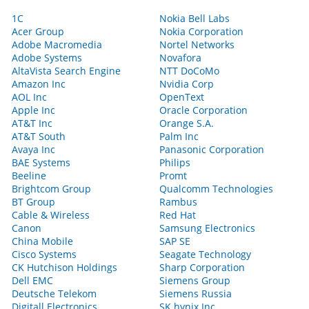
1С
Nokia Bell Labs
Acer Group
Nokia Corporation
Adobe Macromedia
Nortel Networks
Adobe Systems
Novafora
AltaVista Search Engine
NTT DoCoMo
Amazon Inc
Nvidia Corp
AOL Inc
OpenText
Apple Inc
Oracle Corporation
AT&T Inc
Orange S.A.
AT&T South
Palm Inc
Avaya Inc
Panasonic Corporation
BAE Systems
Philips
Beeline
Promt
Brightcom Group
Qualcomm Technologies
BT Group
Rambus
Cable & Wireless
Red Hat
Canon
Samsung Electronics
China Mobile
SAP SE
Cisco Systems
Seagate Technology
CK Hutchison Holdings
Sharp Corporation
Dell EMC
Siemens Group
Deutsche Telekom
Siemens Russia
Digitall Electronics
SK hynix Inc