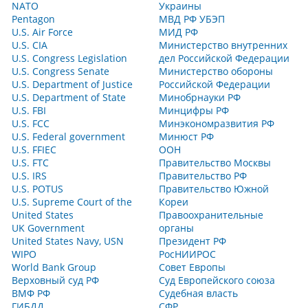
NATO
Украины
Pentagon
МВД РФ УБЭП
U.S. Air Force
МИД РФ
U.S. CIA
Министерство внутренних
U.S. Congress Legislation
дел Российской Федерации
U.S. Congress Senate
Министерство обороны
U.S. Department of Justice
Российской Федерации
U.S. Department of State
Минобрнауки РФ
U.S. FBI
Минцифры РФ
U.S. FCC
Минэкономразвития РФ
U.S. Federal government
Минюст РФ
U.S. FFIEC
ООН
U.S. FTC
Правительство Москвы
U.S. IRS
Правительство РФ
U.S. POTUS
Правительство Южной
U.S. Supreme Court of the
Кореи
United States
Правоохранительные
UK Government
органы
United States Navy, USN
Президент РФ
WIPO
РосНИИРОС
World Bank Group
Совет Европы
Верховный суд РФ
Суд Европейского союза
ВМФ РФ
Судебная власть
ГИБДД
СФР