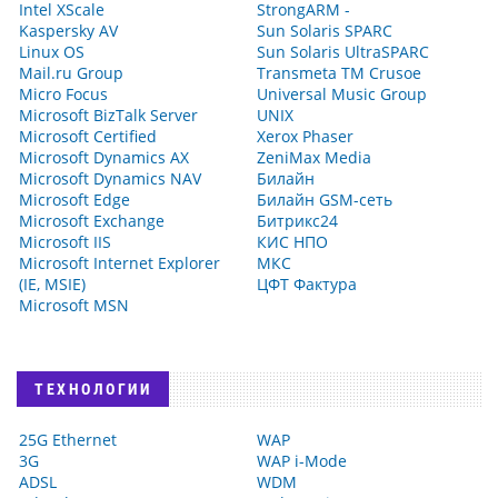
Intel XScale
StrongARM -
Kaspersky AV
Sun Solaris SPARC
Linux OS
Sun Solaris UltraSPARC
Mail.ru Group
Transmeta TM Crusoe
Micro Focus
Universal Music Group
Microsoft BizTalk Server
UNIX
Microsoft Certified
Xerox Phaser
Microsoft Dynamics AX
ZeniMax Media
Microsoft Dynamics NAV
Билайн
Microsoft Edge
Билайн GSM-сеть
Microsoft Exchange
Битрикс24
Microsoft IIS
КИС НПО
Microsoft Internet Explorer
МКС
(IE, MSIE)
ЦФТ Фактура
Microsoft MSN
ТЕХНОЛОГИИ
25G Ethernet
WAP
3G
WAP i-Mode
ADSL
WDM