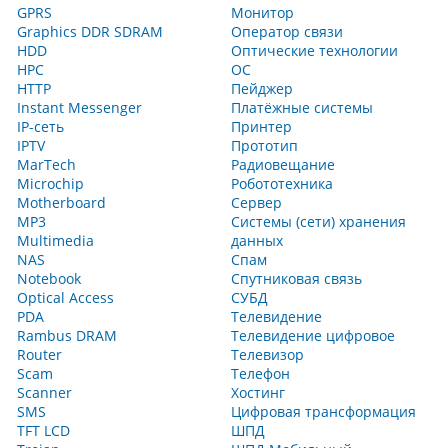
GPRS
Монитор
Graphics DDR SDRAM
Оператор связи
HDD
Оптические технологии
HPC
ОС
HTTP
Пейджер
Instant Messenger
Платёжные системы
IP-сеть
Принтер
IPTV
Прототип
MarTech
Радиовещание
Microchip
Робототехника
Motherboard
Сервер
MP3
Системы (сети) хранения
Multimedia
данных
NAS
Спам
Notebook
Спутниковая связь
Optical Access
СУБД
PDA
Телевидение
Rambus DRAM
Телевидение цифровое
Router
Телевизор
Scam
Телефон
Scanner
Хостинг
SMS
Цифровая трансформация
TFT LCD
ШПД