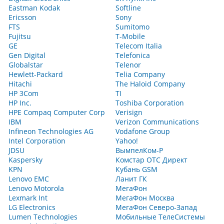
Eastman Kodak
Softline
Ericsson
Sony
FTS
Sumitomo
Fujitsu
T-Mobile
GE
Telecom Italia
Gen Digital
Telefonica
Globalstar
Telenor
Hewlett-Packard
Telia Company
Hitachi
The Haloid Company
HP 3Com
TI
HP Inc.
Toshiba Corporation
HPE Compaq Computer Corp
Verisign
IBM
Verizon Communications
Infineon Technologies AG
Vodafone Group
Intel Corporation
Yahoo!
JDSU
ВымпелКом-Р
Kaspersky
Комстар ОТС Директ
KPN
Кубань GSM
Lenovo EMC
Ланит ГК
Lenovo Motorola
МегаФон
Lexmark Int
МегаФон Москва
LG Electronics
МегаФон Северо-Запад
Lumen Technologies
Мобильные ТелеСистемы