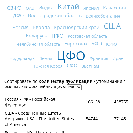
Китай
СЗФО
Индия
Казахстан
ОАЭ
Япония
ДФО
Волгоградская область
Великобритания
США
Россия
Европа
Красноярский край
ПФО
Беларусь
Ростовская область
Евросоюз
УФО
Челябинская область
ЮФО
ЦФО
Нидерланды
Земля
Франция
Иран
СФО
Южная Корея
Вьетнам
Сортировать по
количеству публикаций
/
упоминаний
/
имени
/
свежим публикациям
Россия - РФ - Российская
166158
438755
федерация
США - Соединённые Штаты
Америки - USA - The United States
54744
77145
of America
Россия - ЦФО - Центральный