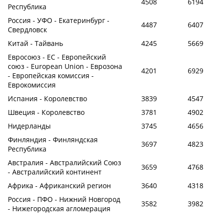
4508
6194
Республика
Россия - УФО - Екатеринбург -
4487
6407
Свердловск
Китай - Тайвань
4245
5669
Евросоюз - ЕС - Европейский
союз - European Union - Еврозона
4201
6929
- Европейская комиссия -
Еврокомиссия
Испания - Королевство
3839
4547
Швеция - Королевство
3781
4902
Нидерланды
3745
4656
Финляндия - Финляндская
3697
4823
Республика
Австралия - Австралийский Союз
3659
4768
- Австралийский континент
Африка - Африканский регион
3640
4318
Россия - ПФО - Нижний Новгород
3582
3982
- Нижегородская агломерация