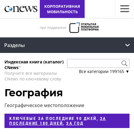
КОРПОРАТИВНАЯ
МОБИЛЬНОСТЬ
при поддержке
Разделы
Индексная книга (каталог)
CNews
*
Все категории
199165
▼
Получите все материалы
CNews по ключевому слову
География
Географическое местоположение
КЛЮЧЕВЫЕ
ЗА ПОСЛЕДНИЕ 90 ДНЕЙ
,
ЗА
ПОСЛЕДНИЕ 180 ДНЕЙ
,
ЗА ГОД