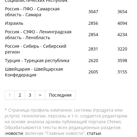
Социалистических Республик
Россия - ПФО - Самарская
3047
3654
область - Самара
Израиль
2856
4094
Россия - СЗФО - Ленинградская
2854
4234
область - Ленобласть
Россия - Сибирь - Сибирский
2831
3220
регион
Турция - Турецкая республика
2620
3598
Швейцария - Швейцарская
2605
3155
Конфедерация
1
2
3
>
Последняя
* Страница-профиль компании, системы (продукта или
услуги), технологии, персоны и т.п. создается редактором
на основе анализа архива публикаций портала CNews.
Обрабатываются тексты всех редакционных разделов
(
новости
, включая "Главные новости",
статьи
,