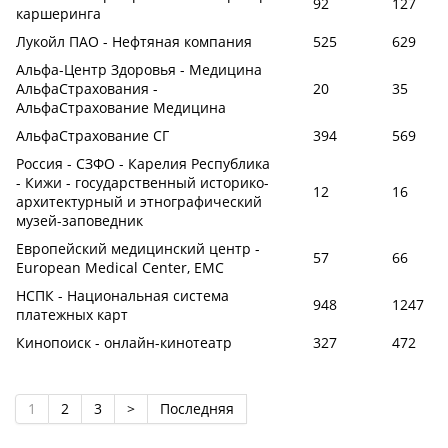
92
127
каршеринга
Лукойл ПАО - Нефтяная компания
525
629
Альфа-Центр Здоровья - Медицина
АльфаСтрахования -
20
35
АльфаСтрахование Медицина
АльфаСтрахование СГ
394
569
Россия - СЗФО - Карелия Республика
- Кижи - государственный историко-
12
16
архитектурный и этнографический
музей-заповедник
Европейский медицинский центр -
57
66
European Medical Center, EMC
НСПК - Национальная система
948
1247
платежных карт
Кинопоиск - онлайн-кинотеатр
327
472
1
2
3
>
Последняя