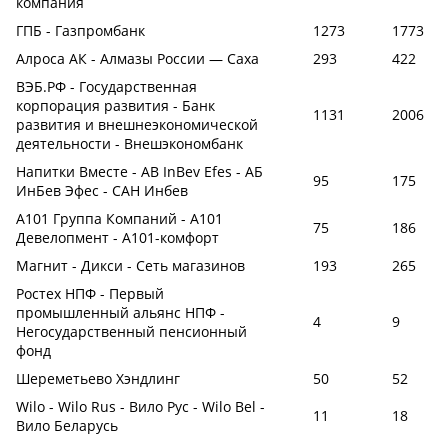
компания
ГПБ - Газпромбанк
1273
1773
Алроса АК - Алмазы России — Саха
293
422
ВЭБ.РФ - Государственная
корпорация развития - Банк
1131
2006
развития и внешнеэкономической
деятельности - Внешэкономбанк
Напитки Вместе - AB InBev Efes - АБ
95
175
ИнБев Эфес - САН Инбев
А101 Группа Компаний - А101
75
186
Девелопмент - А101-комфорт
Магнит - Дикси - Сеть магазинов
193
265
Ростех НПФ - Первый
промышленный альянс НПФ -
4
9
Негосударственный пенсионный
фонд
Шереметьево Хэндлинг
50
52
Wilo - Wilo Rus - Вило Рус - Wilo Bel -
11
18
Вило Беларусь