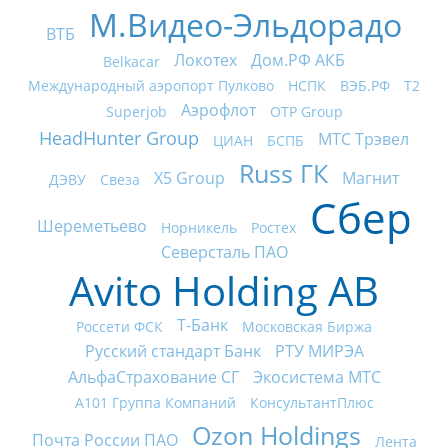
М.Видео-Эльдорадо
ВТБ
Локотех
Дом.РФ АКБ
Belkacar
Международный аэропорт Пулково
НСПК
ВЭБ.РФ
Т2
Аэрофлот
Superjob
OTP Group
HeadHunter Group
МТС Трэвел
ЦИАН
БСПБ
Russ ГК
X5 Group
Магнит
ДЭВУ
Свеза
Сбер
Шереметьево
Норникель
Ростех
Северсталь ПАО
Avito Holding AB
Т-Банк
Россети ФСК
Московская Биржа
Русский стандарт Банк
РТУ МИРЭА
АльфаСтрахование СГ
Экосистема МТС
А101 Группа Компаний
КонсультантПлюс
Ozon Holdings
Почта России ПАО
Лента