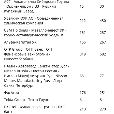
АСГ - Алкогольная Сибирская Группа
- Омсквинпром ЛВЗ - Рузский
15
30
Купажный Завод
Уралхим ОХК АО - Объединенная
212
430
химическая компания
USM Holdings - Металлоинвест УК -
131
237
горно-металлургический холдинг
Альфа-Капитал УК
155
267
OTP Group - ОТП Банк - ОТП
Финансовые Технологии -
319
582
Инвестсбербанк
НАМИ - Автозавод Санкт-Петербург -
Nissan Russia - Ниссан Россия -
Ниссан Мэнуфэкчуринг Рус - Nissan
63
77
Motors Manufacturing Rus - Лада
Санкт-Петербург
ФосАгро
176
251
Tekta Group - Текта Групп
6
8
БКС ФГ - Финансовая группа - БКС
210
270
банк