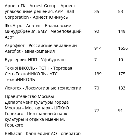
Арнест ГК - Arnest Group - Арнест
упаковочные решения, АУР - Ball
35
53
Corporation - Арнест ЮниРусь
ФосАгро - Апатит - Балаковские
минудобрения, БМУ - Череповецкий
92
149
Азот
Аэрофлот - Российские авиалинии -
914
1656
Aeroflot - авиакомпания
Бурсервис НПП - Уфабурмаш
7
10
ТехноНИКОЛЬ - ТСТН - Торговая
Сеть ТехноНИКОЛЬ - УТС
139
175
ТехноНИКОЛЬ
Локотех - Локомотивные технологии
70
133
Правительство Москвы -
Департамент культуры города
Москвы - Мосгорпарк - ЦПКиО
77
91
Горького - Центральный парк
культуры и отдыха имени М.
Горького
Belkacar - Каршеринг АО - оператор