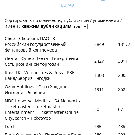
ЕВРАЗ
Сортировать по
количеству публикаций
/
упоминаний
/
имени
/
свежим публикациям
Сбер - Сбербанк ПАО ГК -
Российский государственный
8849
18177
финансовый конгломерат
Лента - Супер Лента - Гипер Лента -
2427
3011
Сеть розничной торговли
Russ ГК - Wildberries & Russ - РВБ -
1308
2003
Вайлдберриз - Ягодки
Ozon Holdings - Озон Холдинг -
1911
2625
Интернет Решения
NBC Universal Media - USA Network -
Ticketmaster - Ticketmaster
50
67
Entertainment - Ticketmaster Online-
CitySearch - TicketWeb
Ford
435
435
Банк Оранжевый - ПромСервисБанк
286
293