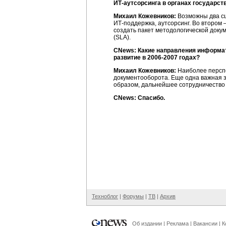
ИТ-аутсорсинга
в органах государст
Михаил Кожевников:
Возможны два сц
ИТ-поддержка
, аутсорсинг. Во втором
создать пакет методологической доку
(SLA).
CNews: Какие направления информат
развитие в
2006-2007 годах
?
Михаил Кожевников:
Наиболее перспе
документооборота. Еще одна важная 
образом, дальнейшее сотрудничество с
CNews: Спасибо.
Техноблог
|
Форумы
|
ТВ
|
Архив
Об издании
|
Реклама
|
Вакансии
|
К