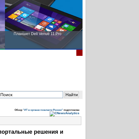
Планшет Dell Venue 11 Pro
Пора выбирать Fujitsu!
Обзор
"ИТ в органах госвласти России"
подготовлен
 портальные решения и