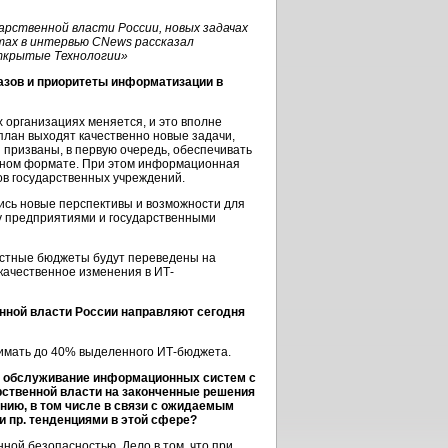
рственной власти России, новых задачах
ктах в интервью CNews рассказал
ткрытые Технологии»
азов
и приоритеты информатизации в
 организациях меняется, и это вполне
план выходят качественно новые задачи,
 призваны, в первую очередь, обеспечивать
ужном формате. При этом информационная
в государственных учреждений.
ись новые перспективы и возможности для
у предприятиями и государственными
естные бюджеты будут переведены на
 качественное изменения в ИТ-
нной власти России направляют сегодня
нимать до 40% выделенного
ИТ-бюджета
.
и обслуживание информационных систем с
рственной власти на законченные решения
нию, в том числе в связи с ожидаемым
 пр. тенденциями в этой сфере?
ной безопасностью. Дело в том, что при