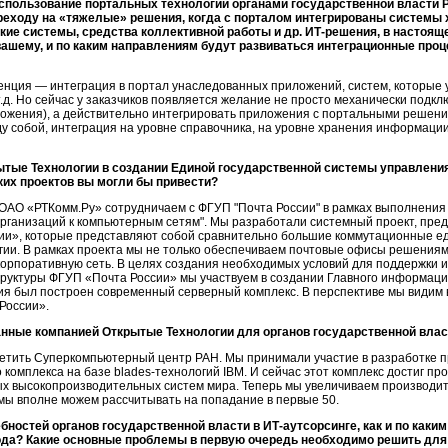
спользование портальных технологий органами государственной власти 
реходу на «тяжелые» решения, когда с порталом интегрированы системы 
ие системы, средства коллективной работы и др.
ИТ-решения
, в настоящ
вашему
, и по каким направлениям будут развиваться интеграционные про
нция — интеграция в портал унаследованных приложений, систем, которые у
д. Но сейчас у заказчиков появляется желание не просто механически подключ
иложения), а действительно интегрировать приложения с портальными решен
 собой, интеграция на уровне справочника, на уровне хранения информации 
ытые Технологии в создании Единой государственной системы управлени
их проектов вы могли бы привести?
ОАО «РТКомм.Ру» сотрудничаем с ФГУП "Почта России" в рамках выполнени
рганизаций к компьютерным сетям". Мы разработали системный проект, пре
ии», которые представляют собой сравнительно большие коммутационные е
ии. В рамках проекта мы не только обеспечиваем почтовые офисы решения
 корпоративную сеть. В целях создания необходимых условий для поддержки 
уктуры ФГУП «Почта России» мы участвуем в создании Главного информацио
ия был построен современный серверный комплекс. В перспективе мы видим 
 России».
анные компанией Открытые Технологии для органов государственной влас
етить Суперкомпьютерный центр РАН. Мы принимали участие в разработке п
 комплекса на базе
blades-технологий
IBM. И сейчас этот комплекс достиг про
мых высокопроизводительных систем мира. Теперь мы увеличиваем производите
ь мы вполне можем рассчитывать на попадание в первые 50.
ебностей органов государственной власти в
ИТ-аутсорсинге
, как и по как
да? Какие основные проблемы в первую очередь необходимо решить для