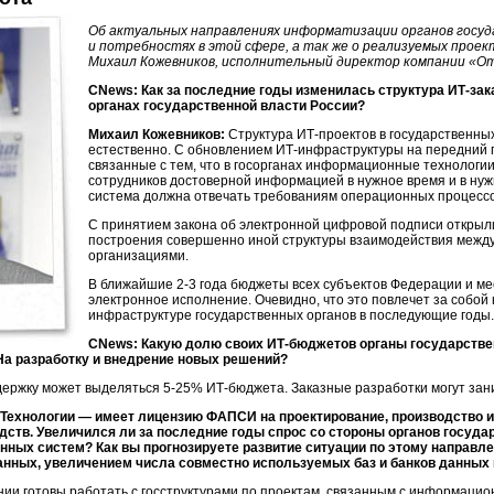
Об актуальных направлениях информатизации органов госуда
и потребностях в этой сфере, а так же о реализуемых прое
Михаил Кожевников, исполнительный директор компании «О
CNews: Как за последние годы изменилась структура
ИТ-зак
органах государственной власти России?
Михаил Кожевников:
Структура
ИТ-проектов
в государственных
естественно. С обновлением
ИТ-инфраструктуры
на передний 
связанные с тем, что в госорганах информационные технологии
сотрудников достоверной информацией в нужное время и в н
система должна отвечать требованиям операционных процессо
С принятием закона об электронной цифровой подписи открыл
построения совершенно иной структуры взаимодействия межд
организациями.
В ближайшие
2-3 года
бюджеты всех субъектов Федерации и м
электронное исполнение. Очевидно, что это повлечет за собой
инфраструктуре государственных органов в последующие годы.
CNews: Какую долю своих
ИТ-бюджетов
органы государстве
На разработку и внедрение новых решений?
держку может выделяться
5-25%
ИТ-бюджета
. Заказные разработки могут за
Технологии — имеет лицензию ФАПСИ на проектирование, производство 
тв. Увеличился ли за последние годы спрос со стороны органов госуда
ных систем? Как вы прогнозируете развитие ситуации по этому направле
анных, увеличением числа совместно используемых баз и банков данных и
ии готовы работать с госструктурами по проектам, связанным с информацион