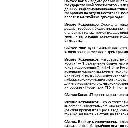
CNews: Как вы видите дальнейшее и
государственной власти готовы к пе
данных, информационно-аналитическ
госорганах по отдельности? Как,
по-
власти в ближайшие
два-три
года?
Михаил Кожевников:
Очевидная тенде
документооборот, бюджетирование и т.
становится только точкой входа в пр
уровнях: интеграция приложений между
развиваться.
CNews: Участвует ли компания Откр
«Электронная Россия»? Примеры как
Михаил Кожевников:
Мы совместно с 
Россия" — "Подключение бюджетных о
узлов подключения ФГУП «Почта Росс
новейшие коммуникационные технолог
к интернету, но и строим внутреннюю
информационно-технической
инфрастр
Для его нормального функционирован
аутсорсингу
IT-услуг
для ФГУП «Почта
CNews: Какие
ИТ-проекты
, реализов
Михаил Кожевников:
Особо стоит отм
высокопроизводительного кластерного
(рейтинг проводится 2 раза в год) са
конечно, на месте не стоят, но тепер
CNews: В связи с увеличением потр
направление в ближайшие
два-три
го