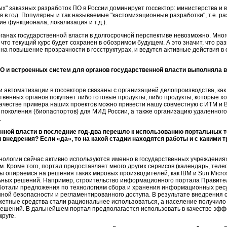
тых" заказных разработок ПО в России доминирует госсектор: министерства и
в в год. Популярны и так называемые "кастомизационные разработки", т.е. р
е функционала, локализация и т.д.).
ганах государственной власти в долгосрочной перспективе невозможно. Много
что текущий курс будет сохранен в обозримом будущем. А это значит, что раз
 на повышение прозрачности в госструктурах, и ведутся активные действия 
ПО и встроенных систем для органов государственной власти выполняла 
автоматизации в госсекторе связаны с организацией делопроизводства, как 
ственных органов покупает либо готовые продукты, либо продукты, которые хо
ачестве примера наших проектов можно привести нашу совместную с ИТМ и ВТ
 поколения (биопаспортов) для МИД России, а также организацию удаленного
.
нной власти в последние
год-два
перешло к использованию портальных те
внедрения? Если «да», то на какой стадии находятся работы и с какими 
ологии сейчас активно используются именно в государственных учреждениях
. Кроме того, портал предоставляет много других сервисов (календарь, телеф
ы опираемся на решения таких мировых производителей, как IBM и Sun Micro
ьных решений. Например, строительство информационного портала Правите
работали предложения по технологиям сбора и хранения информационных ресу
ой безопасности и регламентированного доступа. В результате внедрения 
джетные средства стали рациональнее использоваться, а население получил
решений. В дальнейшем портал предполагается использовать в качестве эф
круге.