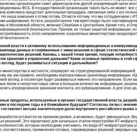
ерческих организациях совет директоров или другой управляющий орган впол
ицированы ФСБ. В государственной организации такого быть не может: все
че комплекса предстоит длительная процедура, связанная либо с его полно
Но наша компания к этому готова. Отчасти потому, что мы сотрудничаем с ИТ
ми шифрования. Кстати, разработанное там криптоядро было сертифициров
вы и Московской области, включая Сбербанк и Центробанк. Кроме того, в От
информационной безопасностью. Причем, не только защитой информации, но
востребованность этого направления: в различных министерствах неоднокра
й безопасности.
енной власти к активному использованию информационных и коммуникаци
ранилища данных и сопряженные с ними решения в сфере статистической 
авленческих решений. Каковы, с вашей точки зрения, текущие потребност
тем хранения и управления данными? Какие основные проблемы в этой 
ш взгляд, будет развиваться ситуация в дальнейшем?
и министерства в частности, оперируют не структурированной информацией
ому им, как правило, необходимы корпоративные хранилища информации. Ид
мой взгляд, в госсекторе будет развиваться именно это направление. Если
ка
вые блоки и гипертекстовые связи в большом количестве информации, реше
спечить упорядоченное хранение контента, его рубрицирование. А для этих 
ные продукты, используемые в органах государственной власти, разработ
нию в последние годы и в ближайшем будущем? Согласны ли вы с мнение
составляет весьма значительную долю внутреннего российского рынка з
зработок останется на прежнем уровне, а возможно, будет уменьшаться. Вед
овых решений. Это характерно для начальных этапов перестройки
ИТ-инфраст
особенностей, которые необходимо учитывать. Но когда
ИТ-инфраструктура
у
, соответственно, применения готовых, тиражируемых решений, мировых нар