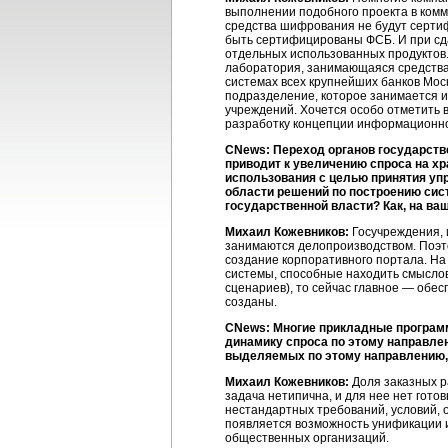
выполнении подобного проекта в комм
средства шифрования не будут сертиф
быть сертифицированы ФСБ. И при сда
отдельных использованных продуктов. 
лаборатория, занимающаяся средства
системах всех крупнейших банков Моск
подразделение, которое занимается 
учреждений. Хочется особо отметить 
разработку концепции информационно
CNews: Переход органов государств
приводит к увеличению спроса на х
использования с целью принятия упр
области решений по построению сис
государственной власти? Как, на ва
Михаил Кожевников:
Госучреждения, 
занимаются делопроизводством. Поэт
создание корпоративного портала. На 
системы, способные находить смысло
сценариев), то сейчас главное — обе
созданы.
CNews: Многие прикладные программ
динамику спроса по этому направле
выделяемых по этому направлению, 
Михаил Кожевников:
Доля заказных ра
задача нетипична, и для нее нет гот
нестандартных требований, условий, 
появляется возможность унификации и
общественных организаций.