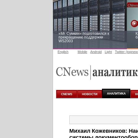
«Mr. Сумкин» подготовился к
К
прекращению поддержки
б
WS2003
English
Mobile
Android
Light
Twitter (topnew
Заоблачная оптимизация: как
Р
Faberlic изменил подход к
п
аналитике
АНАЛИТИКА
CNEWS
НОВОСТИ
К
Михаил Кожевников: Наи
системы документообор