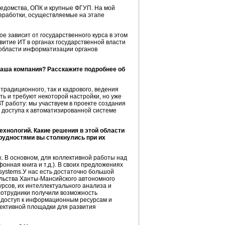
 ведомства, ОПК и крупные ФГУП. На мой
азработки, осуществляемые на этапе
е зависит от государственного курса в этом
витие ИТ в органах государственной власти
в области информатизации органов
ваша компания? Расскажите подробнее об
традиционного, так и кадрового, ведения
ть и требуют некоторой настройки, но уже
 работу: мы участвуем в проекте создания
 доступа к автоматизированной системе
хнологий. Какие решения в этой области
трудностями вы столкнулись при их
. В основном, для коллективной работы над
онная книга и т.д.). В своих предложениях
systems.У нас есть достаточно большой
льства
Ханты-Мансийского
автономного
рсов, их интеллектуального анализа и
сотрудники получили возможность
о доступ к информационным ресурсам и
фективной площадки для развития