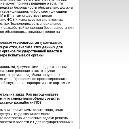
не может принять решение о том, что
 средства безопасности обязательно должны
й сертификацией, либо с сертификацией
М и ВТ, а там существует целая
ано ФСБ и используется в платежных
крытых Технологиях есть специальное
 и разработкой концепции безопасности для
тно объявлялись тендеры именно на
онных технологий (ИКТ) неизбежно
обработки, анализа этих данных для
и органов государственной власти в
сфере испытывают органы
, данными, документами — одним словом
еальное решение в таком случае —
кое-то
время назад были популярны
ния
what-if
(решения по прогнозированию
целей внутренние корпоративные порталы и
аны на заказ. Как вы оцениваете
м, что совокупный объем средств,
аказной разработки ПО?
ь они незаменимы только тогда, когда
руктуры
, когда возникает много
же построена и основные задачи решены,
аботок в области ИТ для государственных и