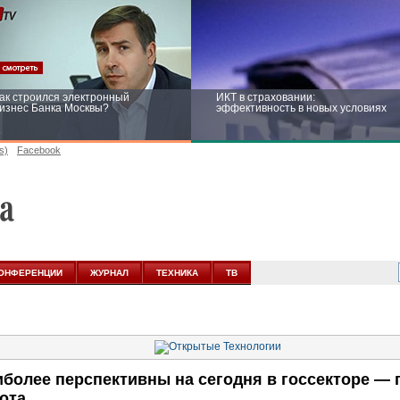
ак строился электронный
ИКТ в страховании:
изнес Банка Москвы?
эффективность в новых условиях
s)
Facebook
ейтинг CNewsInfrastructure 2015:
Информационная безопасность
риглашаем участвовать
бизнеса и госструктур: развитие в
новых условиях
ОНФЕРЕНЦИИ
ЖУРНАЛ
ТЕХНИКА
ТВ
более перспективны на сегодня в госсекторе —
ота