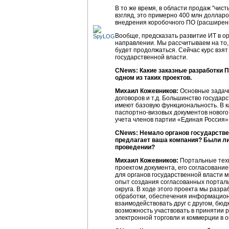
В то же время, в области продаж "чис
взгляд, это примерно 400 млн долларо
внедрения коробочного ПО (расширени
Вообще, предсказать развитие ИТ в ор
направлении. Мы рассчитываем на то, 
будет продолжаться. Сейчас курс взят
государственной власти.
CNews: Какие заказные разработки 
одном из таких проектов.
Михаил Кожевников:
Основные задачи 
договоров и т.д. Большинство государ
имеют базовую функциональность. В к
паспортно-визовых документов нового
учета членов партии «Единая Россия»
CNews: Немало органов государстве
предлагает ваша компания? Были ли 
проведении?
Михаил Кожевников:
Портальные техн
проектом документа, его согласованием
для органов государственной власти м
опыт создания согласованных портал
округа. В ходе этого проекта мы раз
обработки, обеспечения информационн
взаимодействовать друг с другом, бю
возможность участвовать в принятии 
электронной торговли и коммерции в о