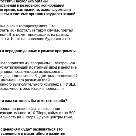
России? Насколько органы
хранения и резервного копирования
ее время, как правило, используемые в
цессы в системе органов государственной
же были в госучреждениях. Это
ать их к порталу (в таком случае, портал
иями. Это может происходить на разных
и т.д. И это направление будет активно
я и передачи данных в рамках программы
я Мероприятия 49 программы "Электронная
дусматривающий поэтапный ввод в действие
диницы, позволяющие использовать
ми для подключения бюджетных организаций
и дальнейшего развития всей
нного вычислительного комплекса (ГИВЦ).
возможность реализации проекта по
ти вам хотелось бы отметить особо?
роектных решений и в построении
изводительности 10 Tflops, войдя в
топ-500
льность на 2 Tflops. Другие центры тоже,
им сценариям будет развиваться это
 успешного и масштабного развития