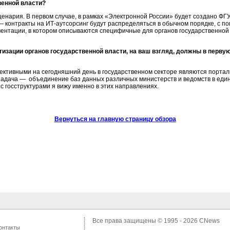
венной власти?
енария. В первом случае, в рамках «Электронной России» будет создано ФГУ
 — контракты на
ИТ-аутсорсинг
будут распределяться в обычном порядке, с по
ментации, в котором описываются специфичные для органов государственной
изации органов государственной власти, на ваш взгляд, должны в перву
ктивными на сегодняшний день в государственном секторе являются порта
задача — объединение баз данных различных министерств и ведомств в еди
 госструктурами я вижу именно в этих направлениях.
Вернуться на главную страницу обзора
Все права защищены © 1995 - 2026
CNews
онтакты