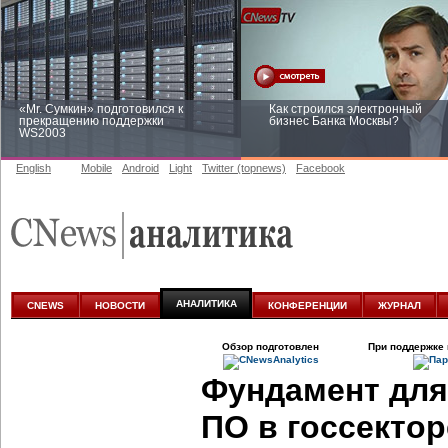
«Mr. Сумкин» подготовился к
Как строился электронный
прекращению поддержки
бизнес Банка Москвы?
WS2003
English
Mobile
Android
Light
Twitter (topnews)
Facebook
Заоблачная оптимизация: как
Рейтинг CNewsInfrastructure 20
Faberlic изменил подход к
приглашаем участвовать
аналитике
АНАЛИТИКА
CNEWS
НОВОСТИ
КОНФЕРЕНЦИИ
ЖУРНАЛ
Обзор подготовлен
При поддержке 
Фундамент для
ПО в госсекто