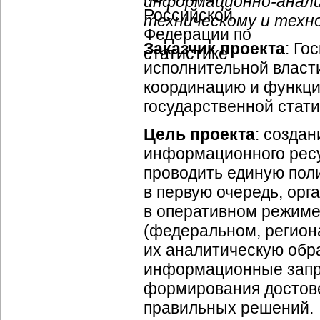
информационно-анал
техническому и техн
Заказчик проекта
: Го
исполнительной влас
координацию и функци
государственной стати
Цель проекта
: созда
информационного ресу
проводить единую пол
в первую очередь, орг
в оперативном режиме
(федеральном, регион
их аналитическую обр
информационные запро
формирования достове
правильных решений.