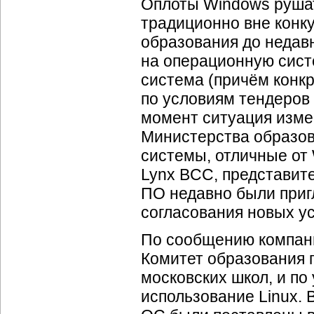
Оплоты Windows рушат
традиционно вне конк
образования до недав
на операционную систе
система (причём конк
по условиям тендеров
момент ситуация изме
Министерства образо
системы, отличные от
Lynx BCC, представит
ПО недавно были приг
согласования новых у
По сообщению компани
Комитет образования 
московских школ, и по
использование Linux. 