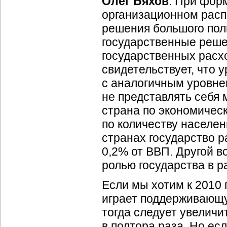
Олег Бяхов
: При фор
организационном расп
решения большого поли
государственные реше
государственных расхо
свидетельствует, что 
с аналогичным уровне
не представлять себя
страна по экономическ
по количеству населен
странах государство 
0,2% от ВВП. Другой в
ролью государства в 
Если мы хотим к 2010 
играет поддерживающую
тогда следует увелич
в полтора раза. Но ес