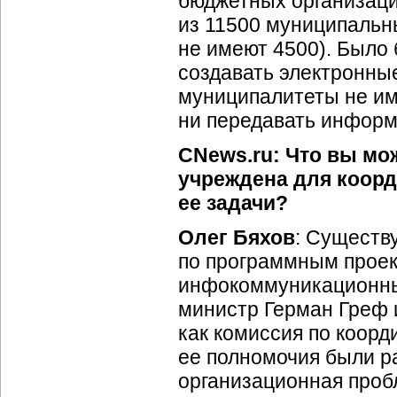
бюджетных организаций
из 11500 муниципальны
не имеют 4500). Было 
создавать электронные
муниципалитеты не име
ни передавать инфор
CNews.ru: Что вы мо
учреждена для коор
ее задачи?
Олег Бяхов
: Существ
по программным прое
инфокоммуникационных
министр Герман Греф 
как комиссия по коор
ее полномочия были ра
организационная проб