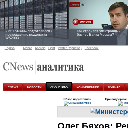
«Mr. Сумкин» подготовился к
Как строился электронный
прекращению поддержки
бизнес Банка Москвы?
WS2003
English
Mobile
Android
Light
Twitter (topnews)
Facebook
Заоблачная оптимизация: как
Рейтинг CNewsInfrastructure 20
Faberlic изменил подход к
приглашаем участвовать
аналитике
АНАЛИТИКА
CNEWS
НОВОСТИ
КОНФЕРЕНЦИИ
ЖУРНАЛ
Обзор подготовлен
При поддержке 
Олег Бяхов: Р