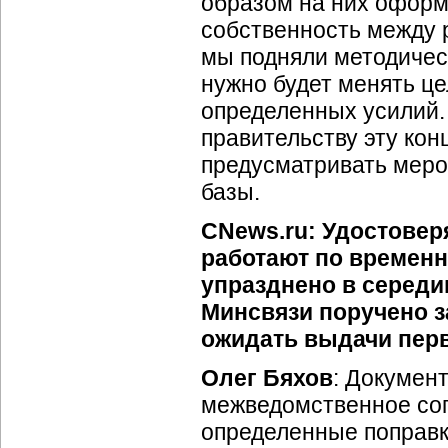
образом на них оформл
собственность между 
мы подняли методичес
нужно будет менять це
определенных усилий.
правительству эту ко
предусматривать мер
базы.
CNews.ru: Удостовер
работают по времен
упразднено в середин
Минсвязи поручено з
ожидать выдачи пер
Олег Бяхов
: Докумен
межведомственное сог
определенные поправк