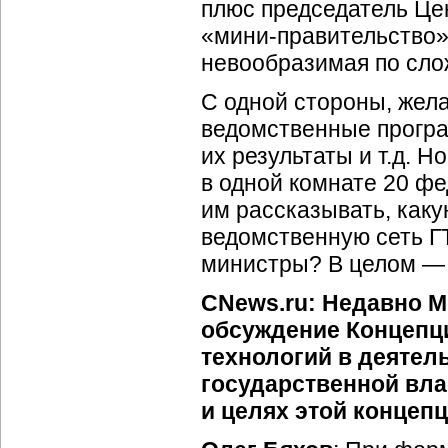
плюс председатель Цен
«
мини-правительство
»
невообразимая по сло
С одной стороны, жел
ведомственные програ
их результаты и т.д. Н
в одной комнате 20 ф
им рассказывать, как
ведомственную сеть Г
министры? В целом — 
CNews.ru: Недавно М
обсуждение Концепц
технологий в деяте
государственной вла
и целях этой концеп