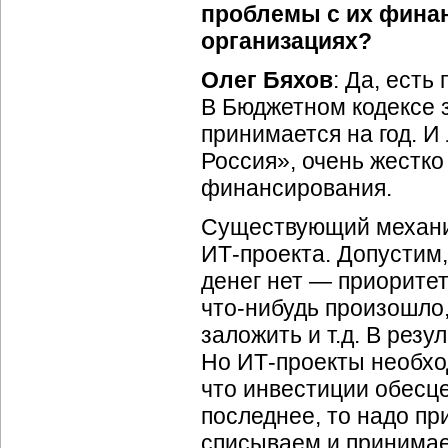
проблемы с их фина
организациях?
Олег Бяхов
: Да, ест
В Бюджетном кодексе 
принимается на год. 
Россия», очень жестко
финансирования.
Существующий механи
ИТ-проекта
. Допустим,
денег нет — приорите
что-нибудь
произошло,
заложить и т.д. В резу
Но
ИТ-проекты
необход
что инвестиции обесц
последнее, то надо п
списываем и принимае