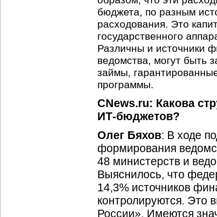
образом, что эти расхо
бюджета, по разным ис
расходования. Это капи
государственного аппар
Различны и источники 
ведомства, могут быть
займы, гарантированны
программы.
CNews.ru: Какова с
ИТ-бюджетов
?
Олег Бяхов
: В ходе п
формирования ведом
48 министерств и вед
Выяснилось, что фед
14,3% источников фина
контролируются. Это в
России». Имеются зна