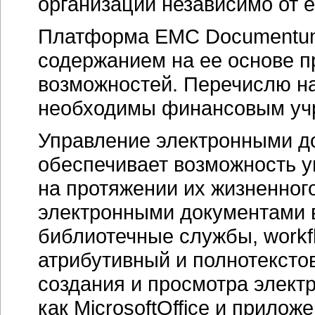
организации независимо от е
Платформа EMC Documentum
содержанием на ее основе п
возможностей. Перечислю н
необходимы финансовым учр
Управление электронными д
обеспечивает возможность 
на протяжении их жизненног
электронными документами в
библиотечные службы, workf
атрибутивный и полнотексто
создания и просмотра элект
как MicrosoftOffice и прилож