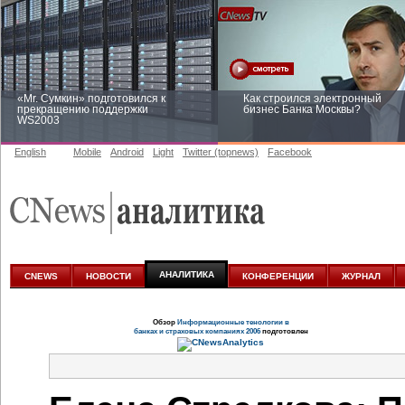
«Mr. Сумкин» подготовился к
Как строился электронный
прекращению поддержки
бизнес Банка Москвы?
WS2003
English
Mobile
Android
Light
Twitter (topnews)
Facebook
Заоблачная оптимизация: как
Рейтинг CNewsInfrastructure 20
Faberlic изменил подход к
приглашаем участвовать
аналитике
АНАЛИТИКА
CNEWS
НОВОСТИ
КОНФЕРЕНЦИИ
ЖУРНАЛ
Обзор
Информационные тенологии в
банках и страховых компаниях 2006
подготовлен