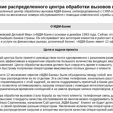
ние распределенного центра обработки вызовов
еделенный центр обработки вызовов
МДМ-Банка,
интегрированный с
CRM-с
банка на московские номера обслуживаются с помощью комплексной службы
О
МДМ-Банке
сковский Деловой Мир»
(«МДМ-Банк»)
основан в декабре 1993 года. Сейчас э
упнейших банков страны. Он обслуживает все категории клиентов и работает 
 и услуги на финансовых рынках, розничный бизнес.
«МДМ-Банк»
имеет 12 оф
Цели и задачи проекта
all-центра
было принято руководством почти одновременно с решением разви
ала эффективная и корректная обработка большого количества входящих звон
равления. Центр обработки вызовов должен был сократить время и повысить
 быстрому получению операторами максимально полных данных о клиенте.
ети 12 московских офисов
«МДМ-Банка»
были объединены между собой: все 
торы распределяли их по отделам. Эта система телефонии, изначально расс
 справлявшаяся с этой задачей, не могла поддерживать принятый в банке ур
не позволяла оптимизировать загрузку операторов с помощью интеллектуаль
граниченным временем сообщений и не имела функции записи переговоров, 
а обработки вызовов стала борьба за частного клиента: телефонная связь д
высокие стандарты качества обслуживания во многом можно поддерживать б
льга Сергеенкова, начальник
Call-центра
„МДМ-Банка“.
Клиент не будет долго
ь о своей проблеме разным операторам. Увеличение количества операторов 
а распределения нагрузки и алгоритмы контроля качества операторской раб