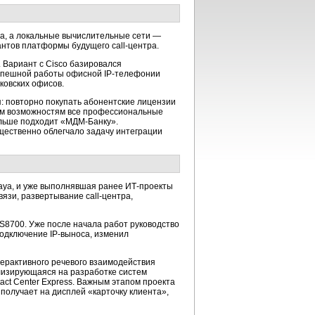
a, а локальные вычислительные сети —
риантов платформы будущего
call-центра.
 Вариант с Cisco базировался
успешной работы офисной
IP-телефонии
ковских офисов.
: повторно покупать абонентские лицензии
оим возможностям все профессиональные
ольше подходит
«МДМ-Банку».
ественно облегчало задачу интеграции
vaya, и уже выполнявшая ранее
ИТ-проекты
связи, развертывание
call-центра,
8700. Уже после начала работ руководство
 подключение
IP-выноса,
изменил
терактивного речевого взаимодействия
ализирующаяся на разработке систем
act Center Express. Важным этапом проекта
олучает на дисплей «карточку клиента»,