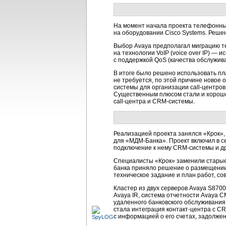
На момент начала проекта телефонны
на оборудовании Cisco Systems. Реше
Выбор Avaya предполагал миграцию т
на технологии VoIP (voice over IP) —
с поддержкой QoS (качества обслужив
В итоге было решено использовать пл
не требуется, по этой причине новое
системы для организации
сall-центров
Существенным плюсом стали и хорошо
call-центра
и
CRM-системы.
Реализацией проекта занялся «Крок»,
для
«МДМ-Банка».
Проект включил в с
подключение к нему
CRM-системы
и д
Специалисты «Крок» заменили старые
банка приняло решение о размещени
техническое задание и план работ, с
Кластер из двух серверов Avaya S870
Avaya IR, система отчетности Avaya 
удаленного банковского обслуживания,
стала интеграция
контакт-центра
с
CR
с информацией о его счетах, задолже