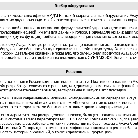
Выбор оборудования
е сети московских офисов
«МДМ-Банка»
базировалась на оборудовании Avay
ния этих двух производителей и рассматривались в качестве возможных ва
елефонной станции на новую платформу с заменой управляющего комплекса.
 использовании единой
IP-сети
для данных и голоса. Причем для организации 
ания) и других функций, требовалась модернизация локальных сетей всех мос
атформу Avaya. Важную роль здесь сыграла ценовая политика производителя
 оборудование обошлось банку в сравнительно небольшую сумму. Хотя по св
похожи, детальное сравнение показало, что функционал продуктов Avaya б
 проработанные интерфейсы взаимодействия с СУБД MS SQL Server, что сущ
Решение
 единственная в России компания, имеющая статус Платинового партнера A
ебя разработку технического решения, модернизацию системы телефонной 
ругих дополнительных сервисов, тестирование и запуск в эксплуатацию.
 УАТС банка современными мощными коммуникационными серверами Avaya S
и
сall-центра
в двух офисах, а не в одном. «Крок» оперативно спроектировал
овместно со специалистами банка описал новые правила маршрутизации.
0 стал ядром системы распределения вызовов, была установлена система ин
CMS и система записи переговоров NICE DS Logger. Компания Step Up, специ
 осуществила разработку агентских приложений на базе продукта Avaya Cont
M-системой.
Теперь одновременно с телефонным вызовом специалист банка п
нностях, истории обращений, а также справочной информацией.