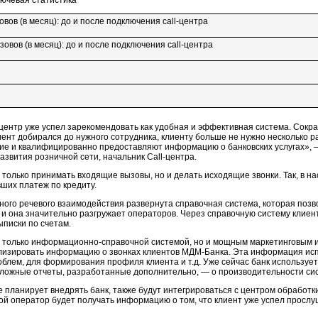
ючевая статистика
вов (в месяц): до и после подключения
call-центра
овов (в месяц): до и после подключения
call-центра
-центр
уже успел зарекомендовать как удобная и эффективная система. Сокр
иент добирался до нужного сотрудника, клиенту больше не нужно несколько р
е и квалифицированно предоставляют информацию о банковских услугах», —
азвития розничной сети, начальник
Call-центра.
 только принимать входящие вызовы, но и делать исходящие звонки. Так, в 
ших платеж по кредиту.
ного речевого взаимодействия развернута справочная система, которая поз
ах, и она значительно разгружает операторов. Через справочную систему клие
писки по счетам.
 только
информационно-справочной
системой, но и мощным маркетинговым 
ализировать информацию о звонках клиентов
МДМ-Банка.
Эта информация испо
блем, для формирования профиля клиента и т.д. Уже сейчас банк использует
сложные отчеты, разработанные дополнительно, — о производительности сист
планирует внедрять банк, также будут интегрироваться с центром обработк
ой оператор будет получать информацию о том, что клиент уже успел прослу