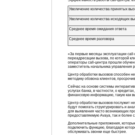
Эффективность работы
call-центра:
кл
Увеличение количества принятых вызо
Увеличение количества исходящих выз
Среднее время ожидания ответа
Среднее время разговора
«За первые месяцы эксплуатации
call
переадресации вызова, по которой кл
операторы
call-центра
прошли обучени
заместитель начальника управления р
Центр обработки вызовов способен не
методику обзвона клиентов, просрочив
Сейчас на основе системы интерактив
услугах банка, в частности, о кредит
финансовую информацию, такую как вы
Центр обработки вызовов послужит не
будут помогать структурировать и ан
для выявления часто возникающих про
предоставляемую Avaya, так и более 
Дополнительные приложения, которые 
подключить функцию, благодаря котор
обслуживать звонки еще быстрее.