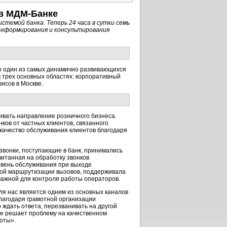
 в
МДМ-Банке
истемой
банка. Теперь 24 часа в сутки семь
 информирования и консультирования
то один из самых динамично развивающихся
в трех основных областях: корпоративный
исов в Москве.
вать направление розничного бизнеса.
ков от частных клиентов, связанного
 качество обслуживания клиентов благодаря
звонки, поступающие в банк, принимались
читанная на обработку звонков
овень обслуживания при выходе
ной маршрутизации вызовов, поддерживала
важной для контроля работы операторов.
ля нас является одним из основных каналов
лагодаря грамотной организации
 ждать ответа, перезванивать на другой
не решает проблему на качественном
оты».