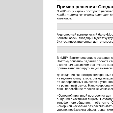
Пример решения: Созда
В 2005 году «Крок» построил распр
дней в неделю все звонки клиентов 
клиентов.
Акционерный коммерческий банк «Мо
банков России, входящий в десятку кр
бизнес, инвестиционная деятельность
В
«МДМ-Банке»
решение о создании
c
Поэтому основной задачей проекта ст
с активным развитием розничного нап
применению маршрутизации вызовов и
До создания
call-центра
телефонные с
на едином коммутаторе, откуда опера
от корпоративных клиентов и успешно
на розничный рынок. Например, она 
лишь простейшие голосовые меню с о
«Основной причиной построения центр
общения с частными лицами. Поэтому 
телефонного общения, — объясняет О
номер или несколько раз рассказыват
уровне, необходима эффективная схем