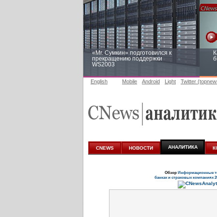
«Mr. Сумкин» подготовился к
К
прекращению поддержки
б
WS2003
English
Mobile
Android
Light
Twitter (topnew
Заоблачная оптимизация: как
Р
Faberlic изменил подход к
п
аналитике
АНАЛИТИКА
CNEWS
НОВОСТИ
К
Обзор
Информационные те
банках и страховых компаниях 2