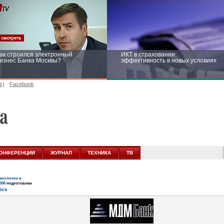
ак строился электронный
ИКТ в страховании:
изнес Банка Москвы?
эффективность в новых условиях
s)
Facebook
ейтинг CNewsInfrastructure 2015:
Информационная безопасность
риглашаем участвовать
бизнеса и госструктур: развитие в
новых условиях
ОНФЕРЕНЦИИ
ЖУРНАЛ
ТЕХНИКА
ТВ
нологии в
006
подготовлен