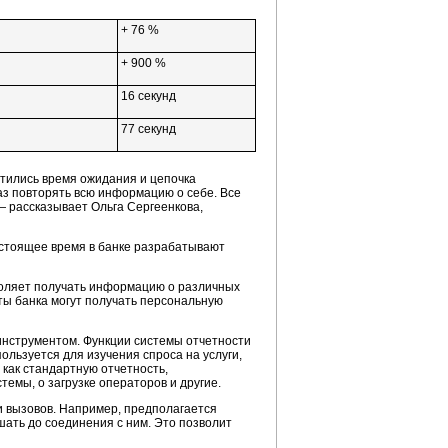
+ 76 %
+ 900 %
16 секунд
77 секунд
атились время ожидания и цепочка
аз повторять всю информацию о себе. Все
 рассказывает Ольга Сергеенкова,
настоящее время в банке разрабатывают
воляет получать информацию о различных
нты банка могут получать персональную
инструментом. Функции системы отчетности
льзуется для изучения спроса на услуги,
 как стандартную отчетность,
емы, о загрузке операторов и другие.
и вызовов. Например, предполагается
шать до соединения с ним. Это позволит