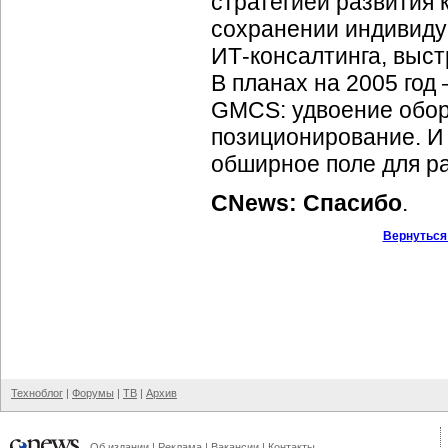
стратегией развития 
сохранении индивиду
ИТ-консалтинга,
выст
В планах на 2005 год
GMCS: удвоение обор
позиционирование. И 
обширное поле для р
CNews: Спасибо
.
Вернуться
Техноблог
|
Форумы
|
ТВ
|
Архив
Об издании
|
Реклама
|
Вакансии
|
Контакты