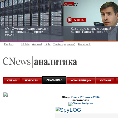
«Mr. Сумкин» подготовился к
Как строился электронный
прекращению поддержки
бизнес Банка Москвы?
WS2003
English
Mobile
Android
Light
Twitter (topnews)
Facebook
Заоблачная оптимизация: как
Рейтинг CNewsInfrastructure 20
Faberlic изменил подход к
приглашаем участвовать
аналитике
АНАЛИТИКА
CNEWS
НОВОСТИ
КОНФЕРЕНЦИИ
ЖУРНАЛ
Обзор
Рынок ИТ: итоги 2004
подготовлен