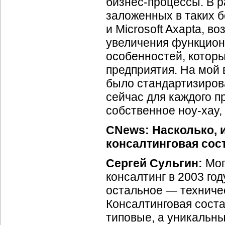
бизнес-процессы.
В р
заложенных в таких 
и Microsoft Axapta, в
увеличения функцион
особенностей, которы
предприятия. На мой 
было стандартизиро
сейчас для каждого п
собственное
ноу-хау,
CNews: Насколько, 
консалтинговая со
Сергей Сульгин:
Мог
консалтинг в 2003 го
остальное — техниче
Консалтинговая сост
типовые, а уникальны