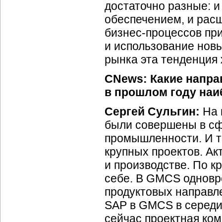
достаточно разные: и
обеспечением, и рас
бизнес-процессов
при
и использование новы
рынка эта тенденция 
CNews: Какие напр
в прошлом году наи
Сергей Сульгин:
На 
были совершены в сф
промышленности. И та
крупных проектов. Ак
и производстве. По 
себе. В GMCS одновр
продуктовых направле
SAP в GMCS в середин
сейчас проектная ком