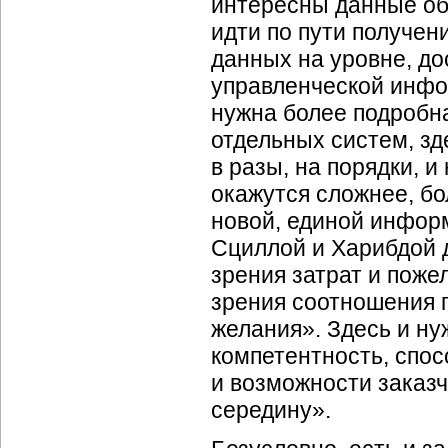
интересны данные об
идти по пути получен
данных на уровне, д
управленческой инфо
нужна более подробна
отдельных систем, зд
в разы, на порядки, 
окажутся сложнее, б
новой, единой инфо
Сциллой и Харибдой 
зрения затрат и поже
зрения соотношения 
желания». Здесь и нуж
компетентность, спо
и возможности заказ
середину».