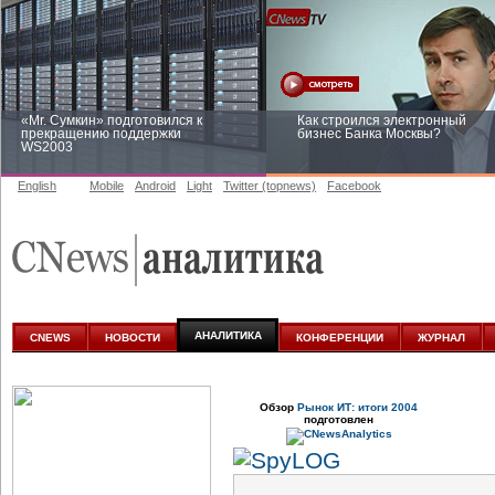
«Mr. Сумкин» подготовился к
Как строился электронный
прекращению поддержки
бизнес Банка Москвы?
WS2003
English
Mobile
Android
Light
Twitter (topnews)
Facebook
Заоблачная оптимизация: как
Рейтинг CNewsInfrastructure 20
Faberlic изменил подход к
приглашаем участвовать
аналитике
АНАЛИТИКА
CNEWS
НОВОСТИ
КОНФЕРЕНЦИИ
ЖУРНАЛ
Обзор
Рынок ИТ: итоги 2004
подготовлен