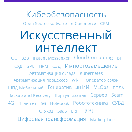
Кибербезопасность
Open Source software
e-Commerce
CRM
Искусственный
интеллект
Cloud Computing
ОС
B2B
Instant Messenger
BI
Импортозамещение
СХД
GPU
HRM
СЭД
Автоматизация склада
Kubernetes
Автоматизация процессов
Wi-Fi
Оператор связи
Генеративный ИИ
MLOps
ШПД Мобильный
БПЛА
Сервер
Scam
Backup and Recovery
Виртуализация
4G
Робототехника
СУБД
Планшет
5G
Notebook
ЦОД
QR-код
SaaS
ERP
Цифровая трансформация
Marketplace