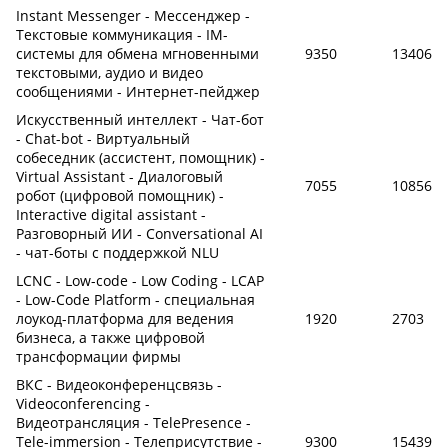
Instant Messenger - Мессенджер -
Текстовые коммуникация - IM-
системы для обмена мгновенными
9350
13406
текстовыми, аудио и видео
сообщениями - Интернет-пейджер
Искусственный интеллект - Чат-бот
- Chat-bot - Виртуальный
собеседник (ассистент, помощник) -
Virtual Assistant - Диалоговый
7055
10856
робот (цифровой помощник) -
Interactive digital assistant -
Разговорный ИИ - Conversational AI
- чат-боты с поддержкой NLU
LCNC - Low-code - Low Coding - LCAP
- Low-Code Platform - специальная
лоукод-платформа для ведения
1920
2703
бизнеса, а также цифровой
трансформации фирмы
ВКС - Видеоконференцсвязь -
Videoconferencing -
Видеотрансляция - TelePresence -
Tele-immersion - Телеприсутствие -
9300
15439