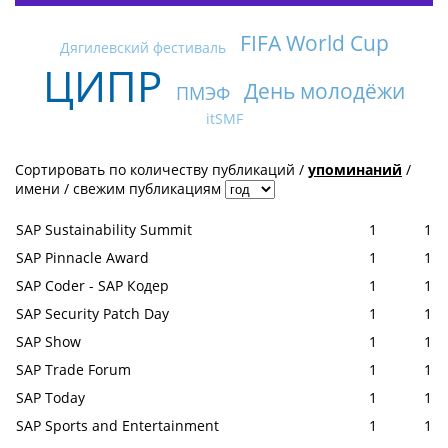
FIFA World Cup
Дягилевский фестиваль
ЦИПР
День молодёжи
ПМЭФ
itSMF
Сортировать по
количеству публикаций
/
упоминаний
/
имени
/
свежим публикациям
SAP Sustainability Summit
1
1
SAP Pinnacle Award
1
1
SAP Coder - SAP Кодер
1
1
SAP Security Patch Day
1
1
SAP Show
1
1
SAP Trade Forum
1
1
SAP Today
1
1
SAP Sports and Entertainment
1
1