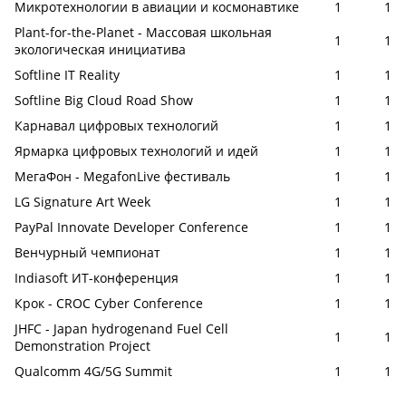
Микротехнологии в авиации и космонавтике
1
1
Plant-for-the-Planet - Массовая школьная
1
1
экологическая инициатива
Softline IT Reality
1
1
Softline Big Cloud Road Show
1
1
Карнавал цифровых технологий
1
1
Ярмарка цифровых технологий и идей
1
1
МегаФон - MegafonLive фестиваль
1
1
LG Signature Art Week
1
1
PayPal Innovate Developer Conference
1
1
Венчурный чемпионат
1
1
Indiasoft ИТ-конференция
1
1
Крок - CROC Cyber Conference
1
1
JHFC - Japan hydrogenand Fuel Cell
1
1
Demonstration Project
Qualcomm 4G/5G Summit
1
1