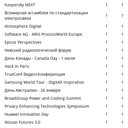
Kaspersky NEXT
1
1
Всемирная ассамблея по стандартизации
1
1
электросвязи
Atmosphere Digital
1
1
Software AG - ARIS ProcessWorld Europe
1
1
Epicor Perspectives
1
1
Невский радиологический форум
1
1
День Канады - Canada Day - 1 июля
1
1
Hack In Paris
1
1
TrueConf Видео+Конференция
1
1
Samsung World Tour - DigitAll Inspiration
1
1
День Австралии - 26 января
1
1
BroadGroup Power and Cooling Summit
1
1
Privacy Enhancing Technologies Symposium
1
1
Huawei Innovation Day
1
1
Nissan Futures 3.0
1
1