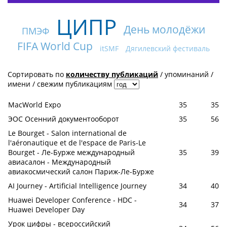
ЦИПР
День молодёжи
ПМЭФ
FIFA World Cup
itSMF
Дягилевский фестиваль
Сортировать по
количеству публикаций
/
упоминаний
/
имени
/
свежим публикациям
MacWorld Expo
35
35
ЭОС Осенний документооборот
35
56
Le Bourget - Salon international de
l'aéronautique et de l'espace de Paris-Le
Bourget - Ле-Бурже международный
35
39
авиасалон - Международный
авиакосмический салон Париж-Ле-Бурже
AI Journey - Artificial Intelligence Journey
34
40
Huawei Developer Conference - HDC -
34
37
Huawei Developer Day
Урок цифры - всероссийский