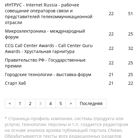
ИНТРУС - Internet Russia - рабочее
совещание операторов связи и
22
51
представителей телекоммуникационной
отрасли
Микроэлектроника - международный
22
25
форум
CCG Call Center Awards - Сall Сenter Guru
22
32
Awards - Хрустальная гарнитура
Правительство РФ - Государственные
22
25
премии
Городские технологии - выставка-форум
21
25
Старт Хаб
21
22
<
1
2
3
4
5
>
Последняя
* Страница-профиль компании, системы (продукта или
услуги), технологии, персоны и т.п. создается редактором
на основе анализа архива публикаций портала CNews.
Обрабатываются тексты всех редакционных разделов