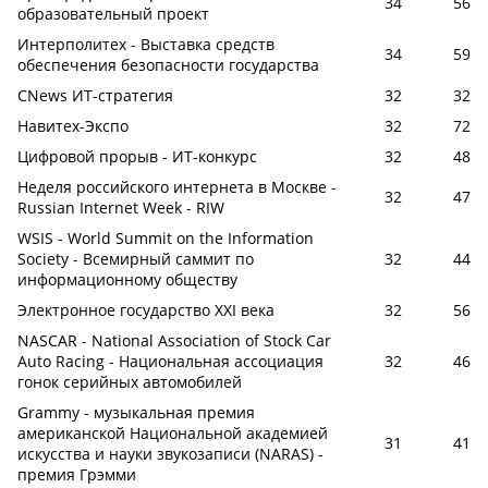
34
56
образовательный проект
Интерполитех - Выставка средств
34
59
обеспечения безопасности государства
CNews ИТ-стратегия
32
32
Навитех-Экспо
32
72
Цифровой прорыв - ИТ-конкурс
32
48
Неделя российского интернета в Москве -
32
47
Russian Internet Week - RIW
WSIS - World Summit on the Information
Society - Всемирный саммит по
32
44
информационному обществу
Электронное государство XXI века
32
56
NASCAR - National Association of Stock Car
Auto Racing - Национальная ассоциация
32
46
гонок серийных автомобилей
Grammy - музыкальная премия
американской Национальной академией
31
41
искусства и науки звукозаписи (NARAS) -
премия Грэмми