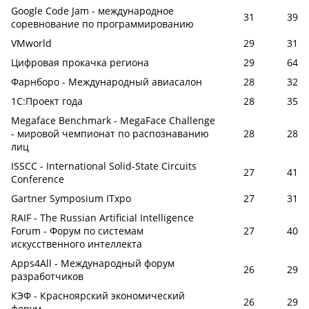
Google Code Jam - международное
31
39
соревнование по программированию
VMworld
29
31
Цифровая прокачка региона
29
64
Фарнборо - Международный авиасалон
28
32
1С:Проект года
28
35
Megaface Benchmark - MegaFace Challenge
- мировой чемпионат по распознаванию
28
28
лиц
ISSCC - International Solid-State Circuits
27
41
Conference
Gartner Symposium ITxpo
27
31
RAIF - The Russian Artificial Intelligence
Forum - Форум по системам
27
40
искусственного интеллекта
Apps4All - Международный форум
26
29
разработчиков
КЭФ - Красноярский экономический
26
29
форум