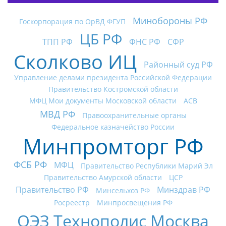
Минобороны РФ
Госкорпорация по ОрВД ФГУП
ЦБ РФ
ТПП РФ
ФНС РФ
СФР
Сколково ИЦ
Районный суд РФ
Управление делами президента Российской Федерации
Правительство Костромской области
МФЦ Мои документы Московской области
АСВ
МВД РФ
Правоохранительные органы
Федеральное казначейство России
Минпромторг РФ
ФСБ РФ
МФЦ
Правительство Республики Марий Эл
Правительство Амурской области
ЦСР
Правительство РФ
Минздрав РФ
Минсельхоз РФ
Росреестр
Минпросвещения РФ
ОЭЗ Технополис Москва