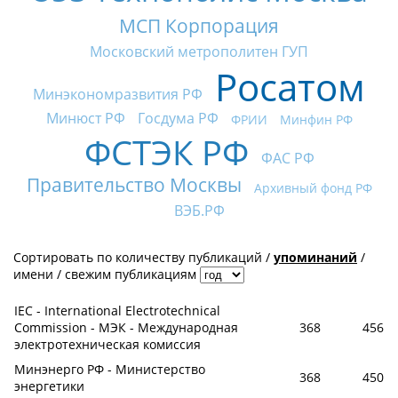
МСП Корпорация
Московский метрополитен ГУП
Росатом
Минэкономразвития РФ
Минюст РФ
Госдума РФ
ФРИИ
Минфин РФ
ФСТЭК РФ
ФАС РФ
Правительство Москвы
Архивный фонд РФ
ВЭБ.РФ
Сортировать по
количеству публикаций
/
упоминаний
/
имени
/
свежим публикациям
IEC - International Electrotechnical
Commission - МЭК - Международная
368
456
электротехническая комиссия
Минэнерго РФ - Министерство
368
450
энергетики