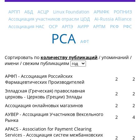
АРПП
АБД
АСЦР
Linux Foundation
АРМФК
РОПНИЗ
Ассоциация участников отрасли ЦОД
AI-Russia Alliance
Ассоциация НАС
OCP
АРПЭ
АИРР
АРПМ
РКФ
РФС
РСА
АФТ
Сортировать по
количеству публикаций
/
упоминаний
/
имени
/
свежим публикациям
АРФП - Ассоциация Российских
2
2
Фармацевтических Производителей
Элладская (Греческая) православная
2
2
церковь - Церковь (Греции) Эллады
Ассоциация онлайновых магазинов
2
2
АУВЕР - Ассоциация Участников Вексельного
2
4
Рынка
APACS - Association for Payment Clearing
Services - Ассоциация систем межбанковских
2
2