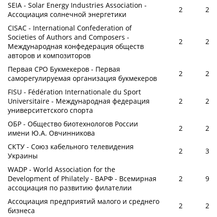
SEIA - Solar Energy Industries Association -
2
2
Ассоциация солнечной энергетики
CISAC - International Confederation of
Societies of Authors and Composers -
2
2
Международная конфедерация обществ
авторов и композиторов
Первая СРО Букмекеров - Первая
2
2
саморегулируемая организация букмекеров
FISU - Fédération Internationale du Sport
Universitaire - Международная федерация
2
2
университетского спорта
ОБР - Общество биотехнологов России
2
2
имени Ю.А. Овчинникова
СКТУ - Союз кабельного телевидения
2
3
Украины
WADP - World Association for the
Development of Philately - ВАРФ - Всемирная
2
9
ассоциация по развитию филателии
Ассоциация предприятий малого и среднего
2
2
бизнеса