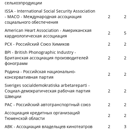
сельхозпродукции
ISSA - International Social Security Association
- МАСО - Международная ассоциация
2
2
социального обеспечения
American Heart Association - Американская
2
5
кардиологическая ассоциация
РСХ - Российский Союз Химиков
2
2
BPI - British Phonographic Industry -
Британская ассоциация производителей
2
2
фонограмм
Родина - Российская национально-
2
2
консервативная партия
Sveriges socialdemokratiska arbetareparti -
Социал-демократическая рабочая партия
2
2
Швеции
РАС - Российский автотранспортный союз
2
2
Ассоциация кредитных организаций
2
2
Тюменской области
АВК - Ассоциация владельцев кинотеатров
2
3