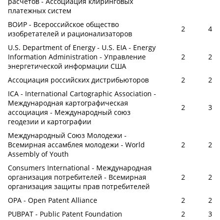
расчётов - Ассоциация клиринговых
платежных систем
ВОИР - Всероссийское общество
2
4
изобретателей и рационализаторов
U.S. Department of Energy - U.S. EIA - Energy
Information Administration - Управление
2
2
энергетической информации США
Ассоциация российских дистрибьюторов
2
2
ICA - International Cartographic Association -
Международная картографическая
2
3
ассоциация - Международный союз
геодезии и картографии
Международный Союз Молодежи -
Всемирная ассамблея молодежи - World
2
2
Assembly of Youth
Consumers International - Международная
организация потребителей - Всемирная
2
2
организация защиты прав потребителей
OPA - Open Patent Alliance
2
2
PUBPAT - Public Patent Foundation
2
3