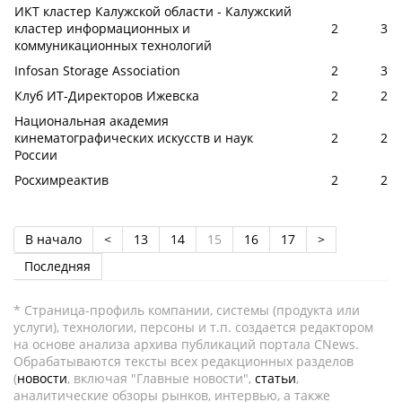
ИКТ кластер Калужской области - Калужский
кластер информационных и
2
3
коммуникационных технологий
Infosan Storage Association
2
3
Клуб ИТ-Директоров Ижевска
2
2
Национальная академия
кинематографических искусств и наук
2
2
России
Росхимреактив
2
2
В начало
<
13
14
15
16
17
>
Последняя
* Страница-профиль компании, системы (продукта или
услуги), технологии, персоны и т.п. создается редактором
на основе анализа архива публикаций портала CNews.
Обрабатываются тексты всех редакционных разделов
(
новости
, включая "Главные новости",
статьи
,
аналитические обзоры рынков, интервью, а также