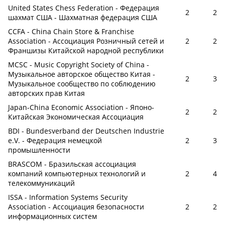
United States Chess Federation - Федерация
2
2
шахмат США - Шахматная федерация США
CCFA - China Chain Store & Franchise
Association - Ассоциация Розничный сетей и
2
2
Франшизы Китайской народной республики
MCSC - Music Copyright Society of China -
Музыкальное авторское общество Китая -
2
3
Музыкальное сообщество по соблюдению
авторских прав Китая
Japan-China Economic Association - Японо-
2
2
Китайская Экономическая Ассоциация
BDI - Bundesverband der Deutschen Industrie
e.V. - Федерация немецкой
2
3
промышленности
BRASCOM - Бразильская ассоциация
компаний компьютерных технологий и
2
4
телекоммуникаций
ISSA - Information Systems Security
Association - Ассоциация безопасности
2
2
информационных систем