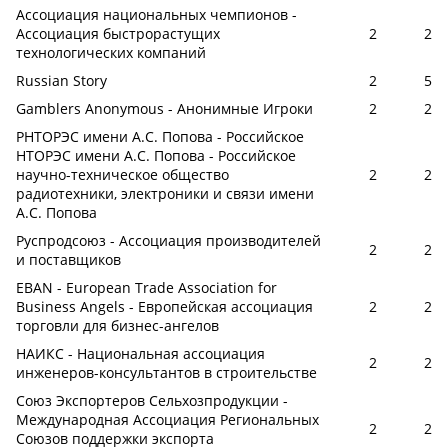
Ассоциация национальных чемпионов -
Ассоциация быстрорастущих
2
2
технологических компаний
Russian Story
2
5
Gamblers Anonymous - Анонимные Игроки
2
2
РНТОРЭС имени А.С. Попова - Российское
НТОРЭС имени А.С. Попова - Российское
научно-техническое общество
2
2
радиотехники, электроники и связи имени
А.С. Попова
Руспродсоюз - Ассоциация производителей
2
2
и поставщиков
EBAN - European Trade Association for
Business Angels - Европейская ассоциация
2
2
торговли для бизнес-ангелов
НАИКС - Национальная ассоциация
2
2
инженеров-консультантов в строительстве
Союз Экспортеров Сельхозпродукции -
Международная Ассоциация Региональных
2
2
Союзов поддержки экспорта