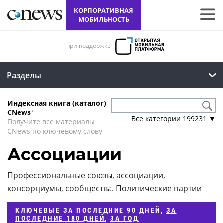
КОРПОРАТИВНАЯ
МОБИЛЬНОСТЬ
при поддержке
Разделы
Индексная книга (каталог)
CNews
*
Все категории
199231
▼
Получите все материалы
CNews по ключевому слову
Ассоциации
Профессиональные союзы, ассоциации,
консорциумы, сообщества. Политические партии
КЛЮЧЕВЫЕ
ЗА ПОСЛЕДНИЕ 90 ДНЕЙ
,
ЗА
ПОСЛЕДНИЕ 180 ДНЕЙ
,
ЗА ГОД