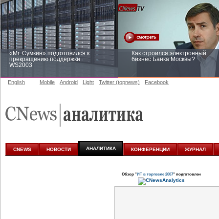
«Mr. Сумкин» подготовился к
Как строился электронный
прекращению поддержки
бизнес Банка Москвы?
WS2003
English
Mobile
Android
Light
Twitter (topnews)
Facebook
Заоблачная оптимизация: как
Рейтинг CNewsInfrastructure 20
Faberlic изменил подход к
приглашаем участвовать
аналитике
АНАЛИТИКА
CNEWS
НОВОСТИ
КОНФЕРЕНЦИИ
ЖУРНАЛ
Обзор "
ИТ в торговле 2007
" подготовлен