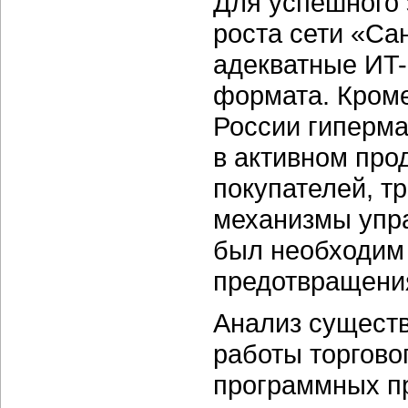
Для успешного 
роста сети «Са
адекватные ИT
формата. Кроме
России гиперма
в активном про
покупателей, т
механизмы упра
был необходим
предотвращения
Анализ сущест
работы торгово
программных пр