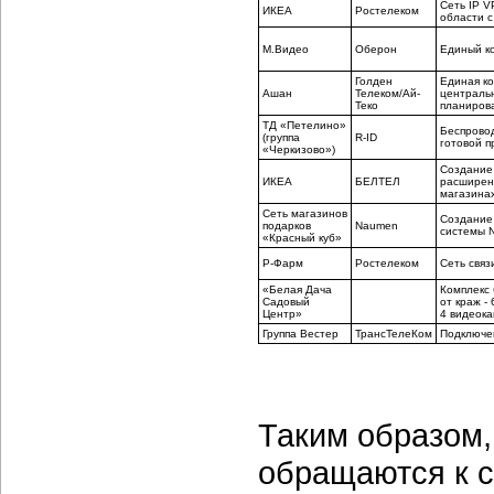
Сеть IP V
ИКЕА
Ростелеком
области с
М.Видео
Оберон
Единый к
Голден
Единая ко
Ашан
Телеком/Ай-
централь
Теко
планирова
ТД «Петелино»
Беспровод
(группа
R-ID
готовой п
«Черкизово»)
Создание 
ИКЕА
БЕЛТЕЛ
расширени
магазина
Сеть магазинов
Создание 
подарков
Naumen
системы N
«Красный куб»
Р-Фарм
Ростелеком
Сеть связ
«Белая Дача
Комплекс 
Садовый
от краж -
Центр»
4 видеока
Группа Вестер
ТрансТелеКом
Подключен
Таким образом,
обращаются к 