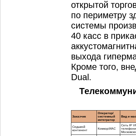
открытой торго
по периметру з
системы произв
40 касс в прик
аккустомагнитн
выхода гиперма
Кроме того, вне
Dual.
Телекоммуни
Оператор/
Заказчик
системный
Вид и ма
интегратор
Сеть IP V
Седьмой
Комкор/ИАС
телефония
континент
Московско