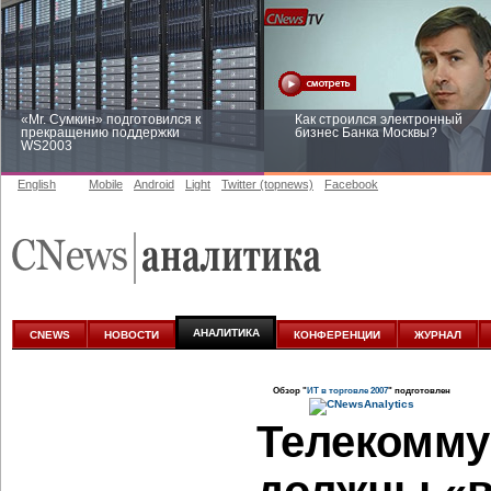
«Mr. Сумкин» подготовился к
Как строился электронный
прекращению поддержки
бизнес Банка Москвы?
WS2003
English
Mobile
Android
Light
Twitter (topnews)
Facebook
Заоблачная оптимизация: как
Рейтинг CNewsInfrastructure 20
Faberlic изменил подход к
приглашаем участвовать
аналитике
АНАЛИТИКА
CNEWS
НОВОСТИ
КОНФЕРЕНЦИИ
ЖУРНАЛ
Обзор "
ИТ в торговле 2007
" подготовлен
Телекомму