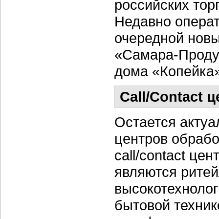
российских тор
Недавно опер
очередной новы
«Самара-Продук
дома «Копейка»
Call/Contact
Остается актуа
центров обрабо
call/contact це
являются рите
высокотехнолог
бытовой техник