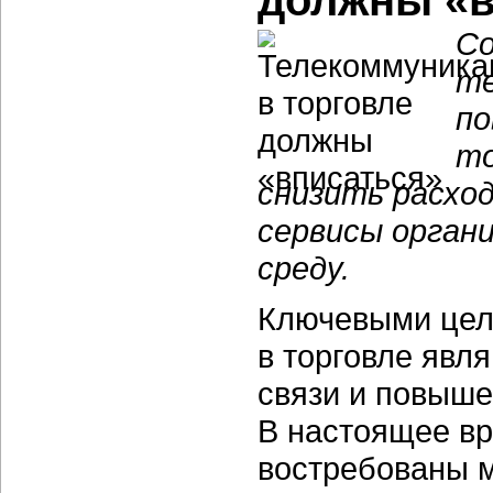
должны «в
Со
те
п
то
снизить расход
сервисы орган
среду.
Ключевыми цел
в торговле явл
связи и повыше
В настоящее вр
востребованы 