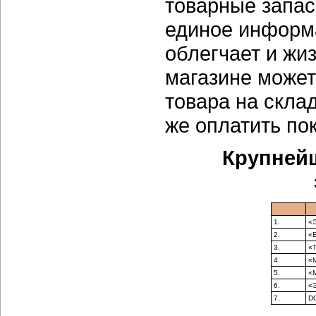
товарные запас
единое информ
облегчает и жи
магазине может
товара на склад
же оплатить пок
Крупней
1.
«
2.
«Е
3.
«Т
4.
«
5.
«
6.
«Э
7.
D