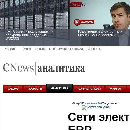
«Mr. Сумкин» подготовился к
Как строился электронный
прекращению поддержки
бизнес Банка Москвы?
WS2003
English
Mobile
Android
Light
Twitter (topnews)
Facebook
Заоблачная оптимизация: как
Рейтинг CNewsInfrastructure 20
Faberlic изменил подход к
приглашаем участвовать
аналитике
АНАЛИТИКА
CNEWS
НОВОСТИ
КОНФЕРЕНЦИИ
ЖУРНАЛ
Обзор "
ИТ в торговле 2007
" подготовлен
Сети элек