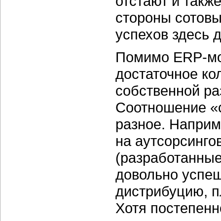
отстают и такж
стороны сотов
успехов здесь 
Помимо ERP-мод
достаточное ко
собственной раз
Соотношение «с
разное. Наприм
на аутсорсинго
(разработанные
довольно успе
дистрибуцию, п
Хотя постепенн