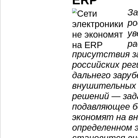
ERP
За
ро
ув
ра
присутствия з
российских рег
дальнего зару
внушительных 
решений — зад
подавляющее б
экономят на вн
определенном 
становится вн