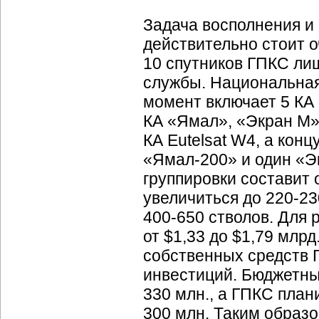
Задача восполнения и
действительно стоит о
10 спутников ГПКС ли
службы. Национальная
момент включает 5 КА 
КА «Ямал», «Экран М» 
КА Eutelsat W4, а конц
«Ямал-200» и один «Э
группировки составит 
увеличиться до 220-230
400-650 стволов. Для 
от $1,33 до $1,79 млрд
собственных средств Г
инвестиций. Бюджетны
330 млн., а ГПКС план
300 млн. Таким образ