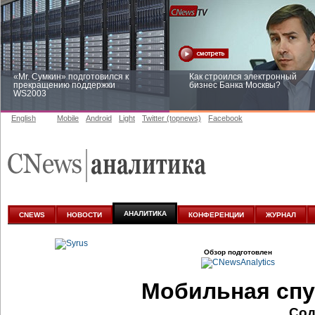
«Mr. Сумкин» подготовился к
Как строился электронный
прекращению поддержки
бизнес Банка Москвы?
WS2003
English
Mobile
Android
Light
Twitter (topnews)
Facebook
Заоблачная оптимизация: как
Рейтинг CNewsInfrastructure 20
Faberlic изменил подход к
приглашаем участвовать
аналитике
АНАЛИТИКА
CNEWS
НОВОСТИ
КОНФЕРЕНЦИИ
ЖУРНАЛ
Обзор подготовлен
Мобильная спу
Сод