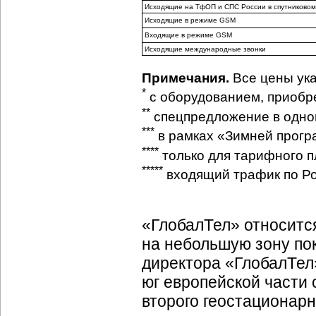
Исходящие на ТфОП и СПС России в спутниково
Исходящие в режиме GSM
Входящие в режиме GSM
Исходящие международные звонки
Примечания.
Все цены указ
*
с оборудованием, приобр
**
спецпредложение в одно
***
в рамках «Зимней програ
****
только для тарифного п
*****
входящий трафик по Р
«ГлобалТел» относитс
на небольшую зону пок
директора «ГлобалТел
юг европейской части 
второго геостационарн