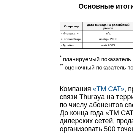
Основные итоги
Дата выхода на российский
Оператор
рынок
«Инмарсат»
н/д
«ГлобалСтар»
ноябрь 2000
«Турайя»
май 2003
*
планируемый показатель н
**
оценочный показатель по
Компания
«ТМ САТ»
, 
связи Thuraya на терр
по числу абонентов св
До конца года «ТМ СА
дилерских сетей, прод
организовать 500 точек