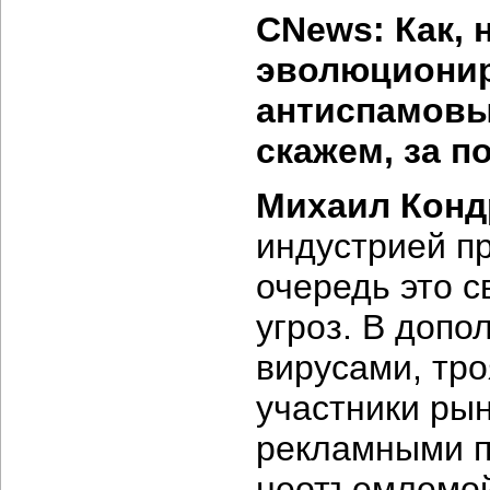
CNews: Как, 
эволюционир
антиспамовы
скажем, за п
Михаил Конд
индустрией п
очередь это 
угроз. В допо
вирусами, тро
участники ры
рекламными п
неотъемлемой