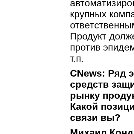
автоматизиро
крупных комп
ответственны
Продукт долж
против эпиде
т.п.
CNews: Ряд э
средств защ
рынку проду
Какой позиц
связи вы?
Михаил Конд