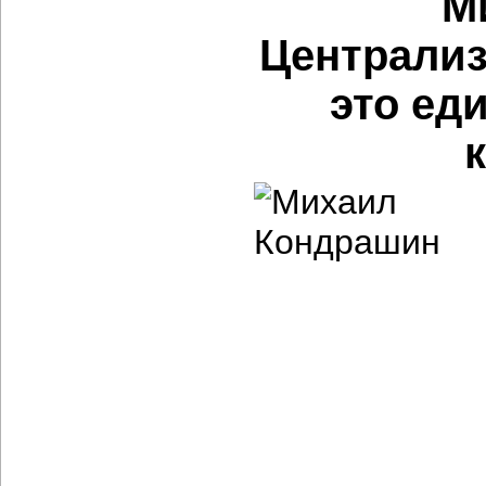
М
Централиз
это ед