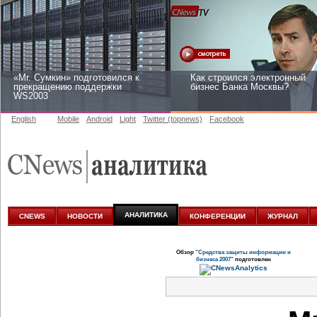
«Mr. Сумкин» подготовился к
Как строился электронный
прекращению поддержки
бизнес Банка Москвы?
WS2003
English
Mobile
Android
Light
Twitter (topnews)
Facebook
Заоблачная оптимизация: как
Рейтинг CNewsInfrastructure
Faberlic изменил подход к
2015: приглашаем участвова
аналитике
АНАЛИТИКА
CNEWS
НОВОСТИ
КОНФЕРЕНЦИИ
ЖУРНАЛ
Обзор
"Средства защиты информации и
бизнеса 2007"
подготовлен