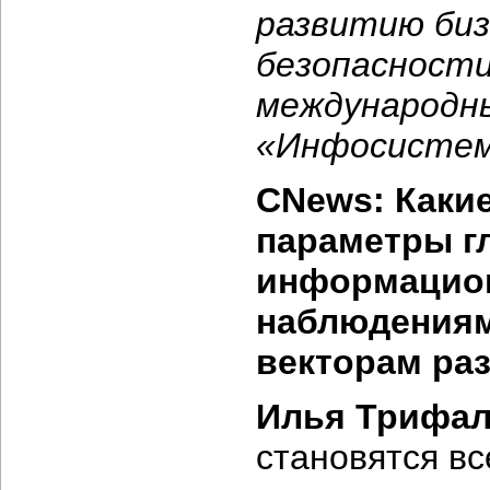
развитию би
безопасности
международн
«Инфосисте
CNews: Каки
параметры г
информацион
наблюдениям
векторам ра
Илья Трифал
становятся в