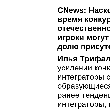
CNews: Наск
время конку
отечественно
игроки могу
долю присут
Илья Трифал
усилении конк
интеграторы 
образующиеся
ранее тенденц
интеграторы, 