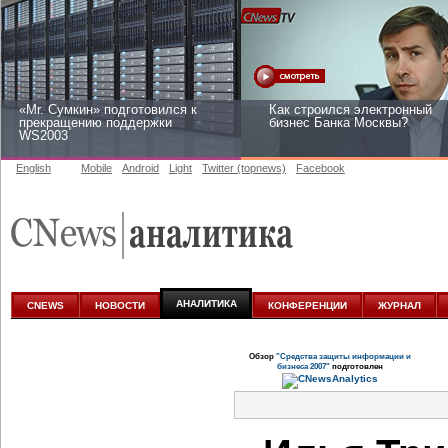
«Mr. Сумкин» подготовился к
Как строился электронный
прекращению поддержки
бизнес Банка Москвы?
WS2003
English
Mobile
Android
Light
Twitter (topnews)
Facebook
Заоблачная оптимизация: как
Рейтинг CNewsInfrastructure
Faberlic изменил подход к
2015: приглашаем участвова
аналитике
АНАЛИТИКА
CNEWS
НОВОСТИ
КОНФЕРЕНЦИИ
ЖУРНАЛ
Обзор
"Средства защиты информации и
бизнеса 2007"
подготовлен