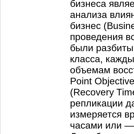
бизнеса явля
анализа влия
бизнес (Busine
проведения в
были разбиты
класса, кажды
объемам восс
Point Objecti
(Recovery Tim
репликации да
измеряется в
часами или —