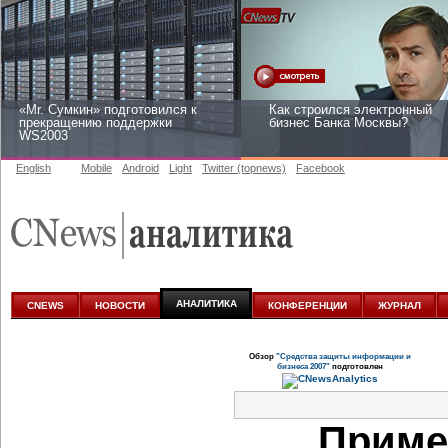
«Mr. Сумкин» подготовился к
Как строился электронный
прекращению поддержки
бизнес Банка Москвы?
WS2003
English
Mobile
Android
Light
Twitter (topnews)
Facebook
Заоблачная оптимизация: как
Рейтинг CNewsInfrastructure
Faberlic изменил подход к
2015: приглашаем участвова
аналитике
АНАЛИТИКА
CNEWS
НОВОСТИ
КОНФЕРЕНЦИИ
ЖУРНАЛ
Обзор
"Средства защиты информации и
бизнеса 2007"
подготовлен
Приме