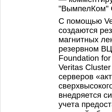
"ВымпелКом" 
С помощью Ver
создаются ре
магнитных лен
резервном ВЦ.
Foundation for
Veritas Cluste
серверов «ак
сверхвысокого
внедряется си
учета предост