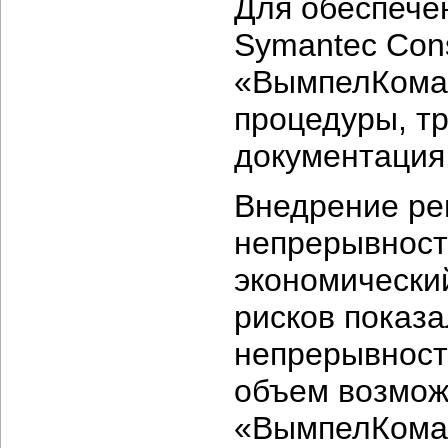
Для обеспече
Symantec Cons
«ВымпелКома»
процедуры, тр
документация
Внедрение ре
непрерывност
экономически
рисков показ
непрерывност
объем возмож
«ВымпелКома»