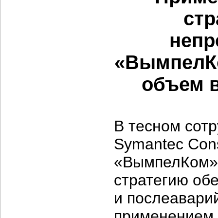
стр
непр
«ВымпелКо
объем 
В тесном сот
Symantec Con
«ВымпелКом»
стратегию об
и послеавари
применением 