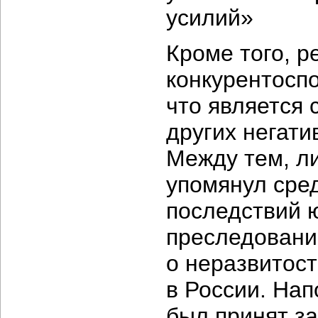
усилий»
Кроме того, 
конкурентоспо
что является 
других негати
Между тем, л
упомянул сре
последствий 
преследование
о неразвитос
в России. Нап
был принят з