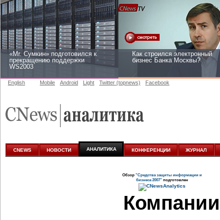
«Mr. Сумкин» подготовился к
Как строился электронный
прекращению поддержки
бизнес Банка Москвы?
WS2003
English
Mobile
Android
Light
Twitter (topnews)
Facebook
Заоблачная оптимизация: как
Рейтинг CNewsInfrastructure
Faberlic изменил подход к
2015: приглашаем участвова
аналитике
АНАЛИТИКА
CNEWS
НОВОСТИ
КОНФЕРЕНЦИИ
ЖУРНАЛ
Обзор
"Средства защиты информации и
бизнеса 2007"
подготовлен
Компании