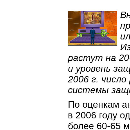
В
п
и
Из
растут на
20
и уровень за
2006 г. число
системы защи
По оценкам ан
в 2006 году 
более
60-65 