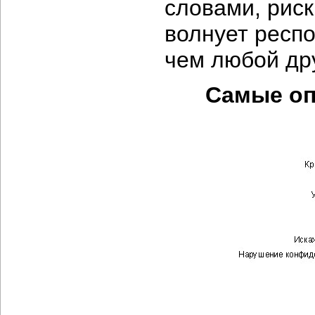
словами, рис
волнует респо
чем любой др
Самые оп