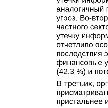
утечки инфор
аналогичный 
угроз.
Во-втор
частного сект
утечку инфор
отчетливо ос
последствия 
финансовые уб
(42,3 %) и по
В-третьих,
орг
присматриват
пристальнее 