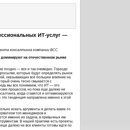
фессиональных
ИТ-услуг
—
мента консалтинга компании ВСС.
т доминируют на отечественном рынке
же поздно — все и так очевидно. Гораздо
посылки, которые будут определять рынок
ний, оказывающих всё большее влияние на
оторый очень тесно смыкается с
Ведь мы все понимаем, что ИТ — это
ских процессов, но пока еще далеко не
салтинга, когда ставятся и оптимизируются
я
. Но тенденция направлена именно к этой
тельно искать аргументы и делать
какие-то
серватизм
топ-менеджеров
и
ется именно их задача, в привычных им
струментам. В нашей практике есть проекты,
 еще далеко не все клиенты готовы идти по