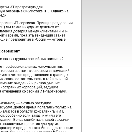
внутри ИТ прозрачную для
ю очередь в библиотеке ITIL. Однако на
реди.
сорсинга
ИТ-сервисов
. Принцип разделения
ИТ) мы также никуда не денемся от
епления доверия между клиентами и ИТ-
йти время, пока эта тенденция станет
еющие предприятия в России — которые
х сервисов?
основных группы российских компаний.
ает профессиональных консультантов,
тегория состоит в основном из компаний,
имеют четкое представление о границах
х свою состоятельность в той или иной
нимание ожиданий и рисков, умение
 иностранных корпораций, ведущие
ся отношения со своими
ИТ-партнерами
.
казчиков) — активно растущие
 услуг. Долгое время полагаясь только на
иалистов в области консалтинга и ИТ.
, особенно если заказчику или его
дания. Боясь ошибиться, такой заказчик
 аналогичных проектов для других
характер и предполагают более длительные