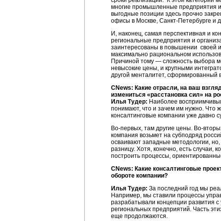
сроки реализации. К этой категории 
многие промышленные предприятия и т
выгодные позиции здесь прочно закр
офисы в Москве,
Санкт-Петербурге
и д
И, наконец, самая перспективная и к
региональные предприятия и организа
заинтересованы в повышении своей ин
максимально рациональном использов
Причиной тому — сложность выбора м
невысокие цены, и крупными интегра
другой менталитет, сформированный в
CNews: Какие отрасли, на ваш взгля
измениться «расстановка сил» на ро
Илья Тудер:
Наиболее восприимчивыми
понимают, что и зачем им нужно. Что 
консалтинговые компании уже давно с
Во-первых
, там другие цены.
Во-вторы
компания возьмет на субподряд россий
осваивают западные методологии, но, 
разницу. Хотя, конечно, есть случаи,
построить процессы, ориентированные
CNews: Какие консалтинговые проек
обороте компании?
Илья Тудер:
За последний год мы реа
Например, мы ставили процессы упра
разрабатывали концепции развития с 
региональных предприятий. Часть эти
еще продолжаются.