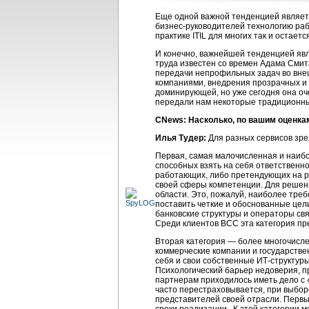
Еще одной важной тенденцией являе
бизнес-руководителей
технологию раб
практике ITIL для многих так и оста
И конечно, важнейшей тенденцией явл
труда известен со времен Адама Смита
передачи непрофильных задач во внеш
компаниями, внедрения прозрачных и 
доминирующей, но уже сегодня она оч
передали нам некоторые традиционн
CNews: Насколько, по вашим оценка
Илья Тудер:
Для разных сервисов зре
Первая, самая малочисленная и наиб
способных взять на себя ответственно
работающих, либо претендующих на ра
своей сферы компетенции. Для решени
области. Это, пожалуй, наиболее тре
поставить четкие и обоснованные цел
банковские структуры и операторы св
Среди клиентов ВСС эта категория пр
Вторая категория — более многочисле
коммерческие компании и государстве
себя и свои собственные
ИТ-структур
Психологический барьер недоверия, п
партнерам приходилось иметь дело с 
часто перестраховывается, при выбор
представителей своей отрасли. Первы