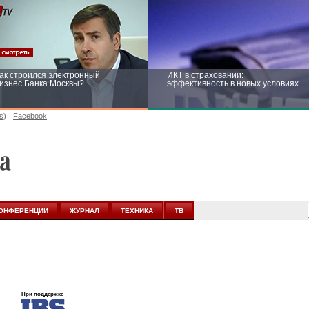
ак строился электронный
ИКТ в страховании:
изнес Банка Москвы?
эффективность в новых условиях
s)
Facebook
ейтинг CNewsInfrastructure 2015:
Информационная безопасность
риглашаем участвовать
бизнеса и госструктур: развитие в
новых условиях
ОНФЕРЕНЦИИ
ЖУРНАЛ
ТЕХНИКА
ТВ
При поддержке