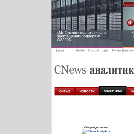
«Mr. Сумкин» подготовился к
К
прекращению поддержки
б
WS2003
English
Mobile
Android
Light
Twitter (topnew
Заоблачная оптимизация: как
Р
Faberlic изменил подход к
п
аналитике
АНАЛИТИКА
CNEWS
НОВОСТИ
К
Обзор подготовлен