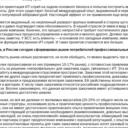
тся ориентация
ИТ-служб
на задачи основного бизнеса и попытка построить 
оты. Для этого существует богатый международный опыт, выраженный в перву
ется популярной аббревиатурой. Настоящий эффект от ее применения еще впе
яется медленный, но неуклонный разворот крупных компаний в сторону аут
 и давно подтвердил свою обоснованность. В нашей отрасли (я имею в виду 
ние компании. Конечно, это процесс непростой и требует постепенного укр
стандартных процессов управления и контроля и многого другого. Должно про
ень заметна. У ВСС есть клиенты — в основном это западные компании, им
ые функции внутренних
ИТ-служб
. И таких проектов становится все больше.
м, в России сегодня сформирован рынок потребителей профессиональны
лость рынка сильно различается, но если обобщать, то можно выделить три 
олее прогрессивная из них (примерно
10-17% рынка
), с готовностью привлек
сть за решение «непрофильных» для заказчика задач, связанных с ИТ. Эта ка
боту в международном отраслевом пространстве. Заказчики этой категории 
я же других задач они предпочитают привлекать профессионалов, доказавши
бовательная и предсказуемая категория заказчиков. Ей свойственны ясное по
и и критерии. К числу таких заказчиков относятся российские подразделения
язи. Вполне закономерно, что данная категория заказчиков имеет устоявшие
едставлена достаточно широко.
нная, но всё же далекая от желаемых масштабов (
20-25%
от общего числа за
нные структуры, осознавшие роль и практическую ценность профессиональных
ы
, они не имеют достаточного практического опыта привлечения внешних спец
репятствующий установлению необходимого взаимопонимания, довольно высок
«молодой, но очень перспективной» командой консультантов, обманувшей ожи
е партнера отдает предпочтение компаниям с хорошей репутацией, с опытом
е консалтинговые проекты для таких заказчиков изначально носят разовый 