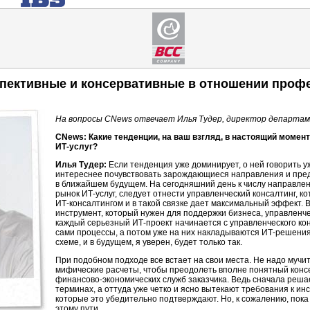
спективные и консервативные в отношении про
На вопросы CNews отвечает Илья Тудер, директор департа
CNews: Какие тенденции, на ваш взгляд, в настоящий момен
ИТ-услуг
?
Илья Тудер:
Если тенденция уже доминирует, о ней говорить у
интереснее почувствовать зарождающиеся направления и пред
в ближайшем будущем. На сегодняшний день к числу направле
рынок
ИТ-услуг
, следует отнести управленческий консалтинг, к
ИТ-консалтингом
и в такой связке дает максимальный эффект. 
инструмент, который нужен для поддержки бизнеса, управленче
каждый серьезный
ИТ-проект
начинается с управленческого кон
сами процессы, а потом уже на них накладываются
ИТ-решени
схеме, и в будущем, я уверен, будет только так.
При подобном подходе все встает на свои места. Не надо мучи
мифические расчеты, чтобы преодолеть вполне понятный кон
финансово-экономических
служб заказчика. Ведь сначала реша
терминах, а оттуда уже четко и ясно вытекают требования к ин
которые это убедительно подтверждают. Но, к сожалению, пока
этому пути.