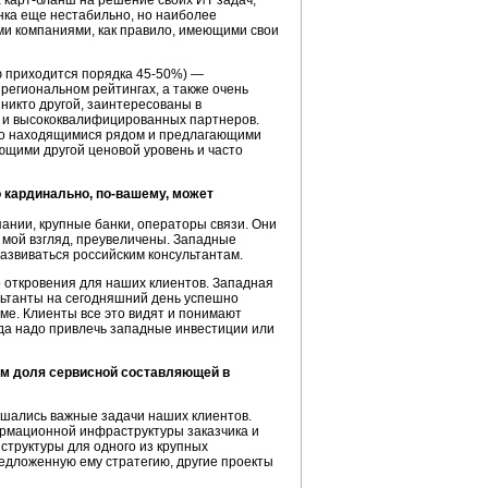
а
карт-бланш
на решение своих ИТ задач,
нка еще нестабильно, но наиболее
ми компаниями, как правило, имеющими свои
ю приходится порядка
45-50%
) —
региональном рейтингах, а также очень
никто другой, заинтересованы в
х и высококвалифицированных партнеров.
то находящимися рядом и предлагающими
щими другой ценовой уровень и часто
о кардинально, по-вашему, может
ании, крупные банки, операторы связи. Они
а мой взгляд, преувеличены. Западные
азвиваться российским консультантам.
о
откровения для наших клиентов. Западная
ультанты на сегодняшний день успешно
еме. Клиенты все это видят и понимают
гда надо привлечь западные инвестиции или
ом доля сервисной составляющей в
ешались важные задачи наших клиентов.
ормационной инфраструктуры заказчика и
структуры для одного из крупных
редложенную ему стратегию, другие проекты