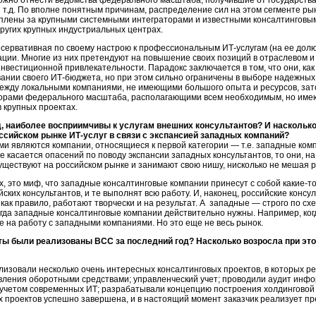
можно отнести ведомства федерального масштаба, получившие от государств
.д. По вполне понятным причинам, распределение сил на этом сегменте ры
еплены за крупными системными интеграторами и известными консалтинговы
ругих крупных индустриальных центрах.
онсервативная по своему настрою к профессиональным
ИТ-услугам
(на ее дол
ции. Многие из них претендуют на повышение своих позиций в отраслевом и 
вестиционной привлекательности. Парадокс заключается в том, что они, как 
ании своего
ИТ-бюджета
, но при этом сильно ограничены в выборе надежны
ежду локальными компаниями, не имеющими большого опыта и ресурсов, за
торами федерального масштаба, располагающими всем необходимым, но имею
 крупных проектах.
д, наиболее восприимчивы к услугам внешних консультантов? И наскольк
ссийском рынке ИТ-услуг в связи с экспансией западных компаний?
 являются компании, относящиеся к первой категории — т.е. западные комп
же касается опасений по поводу экспансии западных консультантов, то они, н
уществуют на российском рынке и занимают свою нишу, нисколько не мешая р
х
, это миф, что западные консалтинговые компании принесут с собой
какие-т
ских консультантов, и те выполнят всю работу. И, наконец, российские конс
как правило, работают творчески и на результат. А западные — строго по сх
 когда западные консалтинговые компании действительно нужны. Например, ко
 на работу с западными компаниями. Но это еще не весь рынок.
ты были реализованы ВСС за последний год? Насколько возросла при эт
лизовали несколько очень интересных консалтинговых проектов, в которых р
вления оборотными средствами; управленческий учет; проводили аудит инф
учетом современных ИТ; разрабатывали концепцию построения холдинговой 
х проектов успешно завершена, и в настоящий момент заказчик реализует п