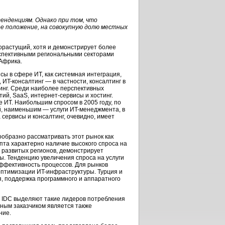
енденциям. Однако при том, что
е положение, на совокупную долю местных
орастущий, хотя и демонстрирует более
спективными региональными секторами
 Африка.
сы в сфере ИТ, как системная интеграция,
,
ИT-консалтинг
— в частности, консалтинг в
синг. Среди наиболее перспективных
тий, SaaS,
интернет-сервисы
и хостинг.
 ИT. Наибольшим спросом в 2005 году, по
, наименьшим — услуги
ИT-менеджмента
, в
сервисы и консалтинг, очевидно, имеет
ообразно рассматривать этот рынок как
пта характерно наличие высокого спроса на
е развитых регионов, демонстрирует
ры. Тенденцию увеличения спроса на услуги
ффективность процессов. Для рынков
 оптимизации
ИT-инфраструктуры
. Турция и
я, поддержка программного и аппаратного
и IDC выделяют такие лидеров потребления
пным заказчиком является также
ние.