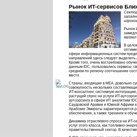
Рынок ИT-сервисов Бли
Секто
западн
игроко
Рынок
замедл
являют
В цело
оптими
сфере информационных систем предпри
направлений здесь следует выделить
Кроме того, очень востребовано обуч
данным IDC, пользовались сервисы, 
среднем по региону соотношение сост
место.
Страны, входящие в МЕА, довольно су
совокупность нескольких составляющи
ИT-консалтинг
, системную интеграцию,
растущий спрос на услуги
ИT-аутсорси
аутсорсинга в сфере ИT аналитики ID
Саудовской Аравии и Южной Африки ха
Арабские Эмираты характеризуются ра
обеспечения, а также тренинги и обуч
Динамика отраслевого спроса на
ИT-с
услуг этого класса, как
топливно-энерг
правительственный сектор. В качеств