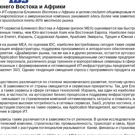
жнего Востока и Африки
р
ИT-сервисов
Ближнего Востока и Африки в целом следует общемировым т
оевропейские и американские компании занимают здесь более чем заметно
в приходится почти 60% местного рынка.
ИT-сервисов
Ближнего Востока и Африки (регион MEA) оценивается как быстр
енные темпы, чем
Юго-восточная Азия
или Восточная Европа. Наиболее пер
ся Египет, Израиль, Саудовская Аравия, Арабские Эмираты, Турция и Южная
м на рынке МЕА, по оценкам IDC, наиболее востребованы сегодня такие серви
зация инфраструктуры, поддержка программного и аппаратного обеспечения
ятия. «Драйвером» рынка, так же как и в других регионах, остается аутсор
 Application Management, управление информационными системами предприя
ение персонала, различного рода тренинги и корпоративные семинары в сфере
связанные с формированием и оптимизацией
ИT-инфраструктуры
предприятий
авляет 30/1. Однако тенденция смещения спроса с программного продукта на 
щественно различаются по степени экономического развития, поэтому целес
х. В зависимости от страны смещаются и сервисные приоритеты. Так, для Еги
 а также сервисы в сфере сетевых технологий. Израиль, как один из наиболе
нга
, в частности, на аутсорсинг бизнес-процессов и поддержку инфраструкту
C связывают со стремлением компаний оптимизировать затраты и повысить э
рактерна высокая потребность в сетевых сервисах, SaaS, услугах хостинга,
стущим спросом на такие сервисы, как Application Management, кастомизаци
ение в сфере ИT.
ервисы
также различается в зависимости от регионов. В целом исследовател
етический
комплекс, строительство, промышленность, транспорт и связь. Кру
е отраслей с растущим потенциалом указываются банки, финансы и страхова