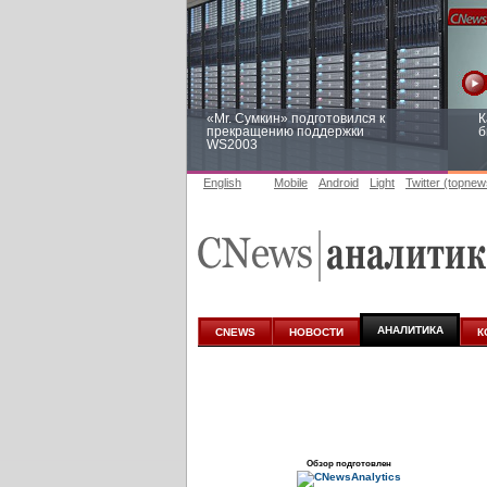
«Mr. Сумкин» подготовился к
К
прекращению поддержки
б
WS2003
English
Mobile
Android
Light
Twitter (topnew
Заоблачная оптимизация: как
Р
Faberlic изменил подход к
п
аналитике
АНАЛИТИКА
CNEWS
НОВОСТИ
К
Обзор подготовлен