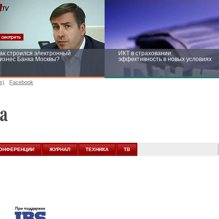
ак строился электронный
ИКТ в страховании:
изнес Банка Москвы?
эффективность в новых условиях
s)
Facebook
ейтинг CNewsInfrastructure 2015:
Информационная безопасность
риглашаем участвовать
бизнеса и госструктур: развитие в
новых условиях
ОНФЕРЕНЦИИ
ЖУРНАЛ
ТЕХНИКА
ТВ
При поддержке