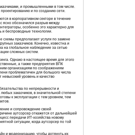
аказчиками, и промышленными в том числе.
о проектированию и по созданию сети.
ются в корпоративном секторе в течение
ас ясно обозначился разрыв между
нтеграторы, особенно это характерно для
ь и беспроводные технологии.
е схемы предполагают услуги по замене
рупных заказчиков. Конечно, известна и
на на глобальное наблюдение за сетью
тации сложных систем.
инга. Однако в настоящее время для этого
рственные, а также предприятия ВПК
нним организациям по соображениям
епени проблематичен для большого числа
 невысокий уровень и качество
обязательства по непрерывности и
 любых заказчиков, в значительной степени
отовы к эксплуатации с тем уровнем, тем
актов.
ление и сопровождение своей
ричине аутсорсер откажется от дальнейшей
роцесс передачи
ИТ-хозяйства
новому
риятной ситуации, когда аутсорсер по той
айн и модернизацию, чтобы дотянуть их