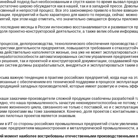
олинейный подход был необоснованным и спустя
какое-то
время вызвал предс
статочно широко обсуждается как в нашей, так и в западной прессе. Довольн
свенный и непростой процесс. Все это закономерно привело к более взвешен
зации. предприятий и было характерно для
какого-то
периода, сейчас можно
ятий, при этом надо отметить, что значительно смещаются фокусы приложен
о в последние месяцы в России интенсивно восстанавливается и развивается п
 доля
проектно-конструкторской
деятельности, а также велик объем информац
процессов
, делопроизводства, технологического обеспечения производства 
ристики деятельности предприятия, повышаются требования к отказоустой
ема действительно наполняется жизнью, она уже не может эксплуатироватьс
и неработоспособности автоматизированных систем управления предприятие
го решения, так и проектной и конструкторской документации, создаваемой п
х систем должны разрабатываться, внедряться и эксплуатироваться таким 
есьма важную тенденцию в практике российских предприятий, когда еще на эт
язанные с обеспечением его технической поддержки в процессе эксплуатации
продукцией западных производителей, которые имеют развитую и очень эфф
 наши заказчики-производители сложной продукции озабочены разработкой так
идно, что наша промышленность зачастую неконкурентоспособна не потому, ч
ение жизненного цикла, связанного не только с поставкой, но и с эксплуатац
акими проектами мы тоже занимаемся. Конечно, доля проектов с контактными
ких пилотных проектов является знаковым.
иции в ИТ со стороны российских промышленных предприятий стали увеличиват
кам: предприятиям машиностроения и металлургической промышленности, а
ий момент наиболее востребованы отечественными производственными