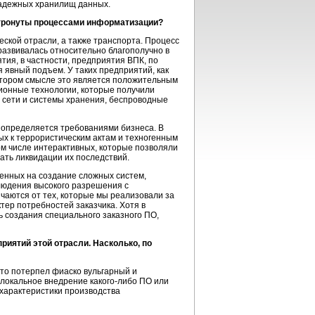
надежных хранилищ данных.
атронуты процессами информатизации?
кой отрасли, а также транспорта. Процесс
азвивалась относительно благополучно в
тия, в частности, предприятия ВПК, по
 явный подъем. У таких предприятий, как
отором смысле это является положительным
ионные технологии, которые получили
, сети и системы хранения, беспроводные
 определяется требованиями бизнеса. В
ых к террористическим актам и техногенным
ом числе интерактивных, которые позволяли
ать ликвидации их последствий.
ленных на создание сложных систем,
людения высокого разрешения с
чаются от тех, которые мы реализовали за
ер потребностей заказчика. Хотя в
ь создания специального заказного ПО,
риятий этой отрасли. Насколько, по
что потерпел фиаско вульгарный и
о локальное внедрение
какого-либо
ПО или
характеристики производства