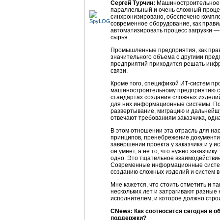
Сергей Турчин:
Машиностроительное пр
параллельный и очень сложный процес
синхронизировано, обеспечено компле
современное оборудование, как правил
автоматизировать процесс загрузки —
сырья.
Промышленные предприятия, как прав
значительного объема с другими пред
предприятий приходится решать инфр
связи.
Кроме того, спецификой
ИТ-систем
про
машиностроительному предприятию св
стандартах создания сложных изделий
для них информационные системы. Под
развертывание, миграцию и дальнейш
отвечают требованиям заказчика, одн
В этом отношении эта отрасль для на
принципов, пренебрежение документир
завершении проекта у заказчика и у и
он умеет, а не то, что нужно заказчи
одно. Это тщательное взаимодействи
Современные информационные системы
созданию сложных изделий и систем в
Мне кажется, что стоить отметить и т
нескольких лет и затрагивают разные
исполнителем, и которое должно стро
CNews: Как соотносится сегодня в о
поддержки?