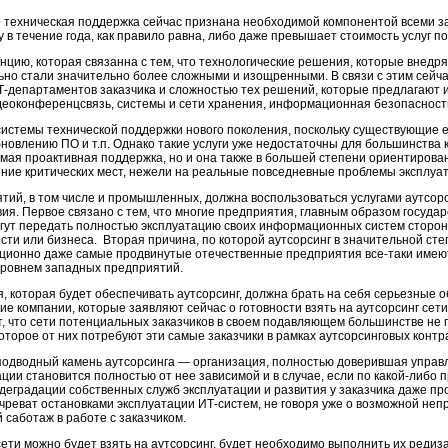
о техническая поддержка сейчас признана необходимой компонентой всеми з
 в течение года, как правило равна, либо даже превышает стоимость услуг п
нцию, которая связанна с тем, что технологические решения, которые внедря
льно стали значительно более сложными и изощренными. В связи с этим сейч
-департаментов заказчика и сложностью тех решений, которые предлагают и
идеоконференцсвязь, системы и сети хранения, информационная безопасност
истемы технической поддержки нового поколения, поскольку существующие е
овлению ПО и т.п. Однако такие услуги уже недостаточны для большинства к
емая проактивная поддержка, но и она также в большей степени ориентирова
ние критических мест, нежели на реальные повседневные проблемы эксплуа
тий, в том числе и промышленных, должна воспользоваться услугами аутсорс
вия. Первое связано с тем, что многие предприятия, главным образом госуда
огут передать полностью эксплуатацию своих информационных систем сторо
ти или бизнеса. Вторая причина, по которой аутсорсинг в значительной ст
адиционно даже самые продвинутые отечественные предприятия
все-таки
имеют
 уровнем западных предприятий.
я, которая будет обеспечивать аутсорсинг, должна брать на себя серьезные 
е компании, которые заявляют сейчас о готовности взять на аутсорсинг сети
т, что сети потенциальных заказчиков в своем подавляющем большинстве не г
оторое от них потребуют эти самые заказчики в рамках аутсорсинговых контр
подводный камень аутсорсинга — организация, полностью доверившая управ
ии становится полностью от нее зависимой и в случае, если по
какой-либо
п
 деградации собственных служб эксплуатации и развития у заказчика даже п
 чреват остановками эксплуатации
ИТ-систем
, не говоря уже о возможной неп
 саботаж в работе с заказчиком.
сети можно будет взять на аутсорсинг, будет необходимо выполнить их редиз