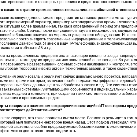
заинтересованность в кластерных решениях и средствах построения высоко
что какие-то отрасли промышленности оказались в наибольшей степени з
азов основную долю занимают предприятия машиностроения и металлургичес
ит неравномерный характер, например металлургическая промышленность р
е ситуация более драматичная, так как в определенный период эти предприя
таточно слабо. Сейчас, после вынужденной паузы в несколько лет, ощущается
ешений и большого количества морально устаревшего оборудования. И в нек
х довольно просто внедрять современные информационные и телекоммуникац
 последние
два-три
года. Я имею в виду
IP-телефонию
, видеоконференцсвязь
ехнологии в области ИБ и.т.д.
яем на промышленных предприятиях в настоящее время, не всегда напрямую
 системах, а также других предприятиях повышенной опасности, особо уязвим
тет потребность в развертывании сложных систем наблюдения и контроля, в т
 угрозам террористических актов и техногенных аварий, а также содействов
компания реализовала и реализует сейчас довольно много проектов, направ
ными центрами и которые, включают в себя подсистемы цифрового видеонаб
ированные базы данных, центры обработки вызовов и.т.д. Эти системы отли
я заказными системами, учитывающими особенности и индивидуальный характ
артных модулей и компонент, при создании таких систем невозможно избежат
ехнических и программных средств.
рты говорили о возможном сокращении инвестиций в ИT со стороны предп
соответствуют действительности?
ня это сюрприз, что такие прогнозы имели место. Возможно речь идет о том, 
 который был популярен некоторое время назад. Этот подход утверждал, чт
рверной системы, способно предсказуемым образом изменить экономические 
ффект можно достаточно точно подсчитать.