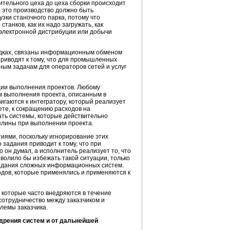
ительного цеха до цеха сборки происходит
, это производство должно быть
зки станочного парка, потому что
танков, как их надо загружать, как
а электронной дистрибуции или добычи
адках, связаны информационным обменом
приводят к тому, что для промышленных
ым задачам для операторов сетей и услуг
ии выполнения проектов. Любому
м выполнения проекта, описанным в
гаются к интегратору, который реализует
ете, к сокращению расходов на
ть системы, которые действительно
плины при выполнении проекта.
иями, поскольку игнорирование этих
задания приводит к тому, что при
о он думал, а исполнитель реализует то, что
зволило бы избежать такой ситуации, только
оздания сложных информационных систем.
дов, которые применялись и применяются к
, которые часто внедряются в течение
сотрудничество между заказчиком и
лемы заказчика.
едрения систем и от дальнейшей