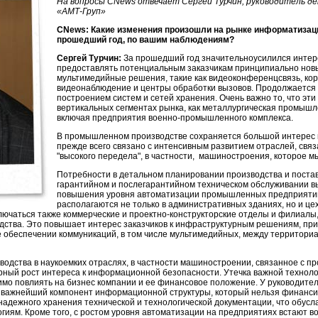
На вопросы CNews отвечает Сергей Турчин, руководитель 
«АМТ-Груп»
CNews: Какие изменения произошли на рынке информатизац
прошедший год, по вашим наблюдениям?
Сергей Турчин:
За прошедший год значительноусилился интер
предоставлять потенциальным заказчикам принципиально новые
мультимедийные решения, такие как видеоконференцсвязь, ко
видеонаблюдение и центры обработки вызовов. Продолжается р
построением систем и сетей хранения. Очень важно то, что эти
вертикальных сегментах рынка, как металлургическая промышл
включая предприятия
военно-промышленного
комплекса.
В промышленном производстве сохраняется большой интерес 
прежде всего связано с интенсивным развитием отраслей, связ
"высокого передела", в частности, машиностроения, которое 
Потребности в детальном планировании производства и постав
гарантийном и послегарантийном техническом обслуживании 
повышения уровня автоматизации промышленных предприятий
располагаются не только в административных зданиях, но и це
ключаться также коммерческие и
проектно-конструкторские
отделы и филиалы,
дства. Это повышает интерес заказчиков к инфраструктурным решениям, пр
е обеспечении коммуникаций, в том числе мультимедийных, между территор
водства в наукоемких отраслях, в частности машиностроении, связанное с пр
рный рост интереса к информационной безопасности. Утечка важной техноло
мо повлиять на бизнес компании и ее финансовое положение. У руководител
важнейший компонент информационной структуры, который нельзя финансиро
адежного хранения технической и технологической документации, что обусла
иям. Кроме того, с ростом уровня автоматизации на предприятиях встают в