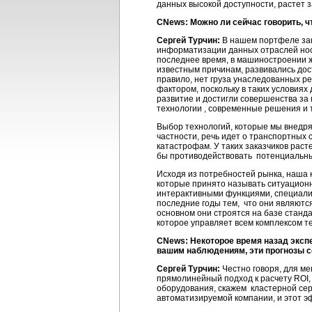
данных высокой доступности, растет 
CNews: Можно ли сейчас говорить, 
Сергей Турчин:
В нашем портфеле зак
информатизации данных отраслей нос
последнее время, в машиностроении ж
известным причинам, развивались дос
правило, нет груза унаследованных р
фактором, поскольку в таких условия
развитие и достигли совершенства за
технологии , современные решения и т
Выбор технологий, которые мы внедр
частности, речь идет о транспортных
катастрофам. У таких заказчиков рас
бы противодействовать потенциальным
Исходя из потребностей рынка, наша 
которые принято называть ситуацион
интерактивными функциями, специализ
последние годы тем, что они являютс
основном они строятся на базе станд
которое управляет всем комплексом т
CNews: Некоторое время назад экспе
вашим наблюдениям, эти прогнозы 
Сергей Турчин:
Честно говоря, для ме
прямолинейный подход к расчету ROI,
оборудования, скажем кластерной се
автоматизируемой компании, и этот э