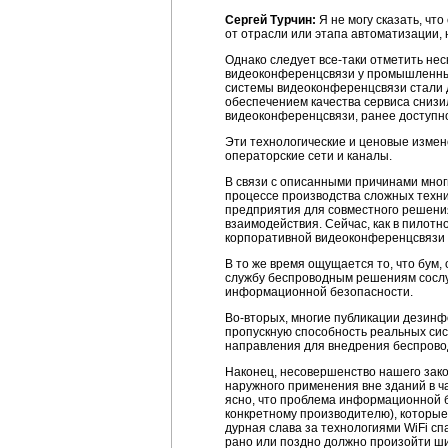
Сергей Турчин:
Я не могу сказать, чт
от отрасли или этапа автоматизации,
Однако следует
все-таки
отметить нес
видеоконференцсвязи у промышленных 
системы видеоконференцсвязи стали д
обеспечением качества сервиса снизи
видеоконференцсвязи, ранее доступно
Эти технологические и ценовые изме
операторские сети и каналы.
В связи с описанными причинами мног
процессе производства сложных техни
предприятия для совместного решения
взаимодействия. Сейчас, как в пилотн
корпоративной видеоконференцсвязи 
В то же время ощущается то, что бум,
службу беспроводным решениям сослу
информационной безопасности.
Во-вторых
, многие публикации дезинф
пропускную способность реальных сис
направления для внедрения беспрово
Наконец, несовершенство нашего зак
наружного применения вне зданий в ч
ясно, что проблема информационной б
конкретному производителю), которые
дурная слава за технологиями WiFi с
рано или поздно должно произойти ши