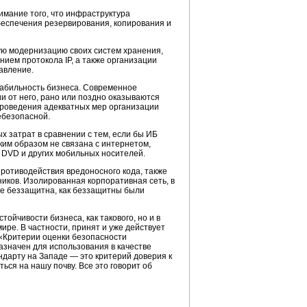
нимание того, что инфраструктура
беспечения резервирования, копирования и
ю модернизацию своих систем хранения,
нием протокола IP, а также организации
авление.
абильность бизнеса. Современное
и от него, рано или поздно оказываются
проведения адекватных мер организации
ебезопасной.
 затрат в сравнении с тем, если бы ИБ
ким образом не связана с интернетом,
, DVD и других мобильных носителей.
ротиводействия вредоносного кода, также
ников. Изолированная корпоративная сеть, в
же беззащитна, как беззащитны были
ойчивости бизнеса, как такового, но и в
ире. В частности, принят и уже действует
(«Критерии оценки безопасности
значен для использования в качестве
ндарту на Западе — это критерий доверия к
ся на нашу почву. Все это говорит об