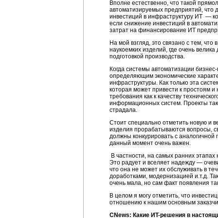
Вполне естественно, что такой прям
автоматизируемых предприятий, что до
инвестиций в инфраструктуру ИТ — ко
если снижение инвестиций в автомати
затрат на финансирование ИТ предпри
На мой взгляд, это связано с тем, чт
наукоемких изделий, где очень велика
подготовкой производства.
Когда системы автоматизации
бизнес-
определяющим экономические характе
инфраструктуры. Как только эта сист
которая может привести к простоям 
требования как к качеству техническо
информационных систем. Проекты таки
страдала.
Стоит специально отметить новую и в
изделия прорабатываются вопросы, св
должны конкурировать с аналогичной 
данный момент очень важен.
В частности, на самых ранних этапах
Это радует и вселяет надежду — очев
что она не может их обслуживать в теч
доработками, модернизацией и.т.д. Т
очень мала, но сам факт появления та
В целом я могу отметить, что инвест
отношению к нашим основным заказчи
СNews: Какие
ИT-решения
в настоящ