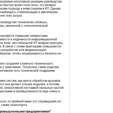
казуемую негативную реакцию руководства
о быстро всем стало ясно, что возврат
ному подходу к инвестициям в ИТ. Однако
 наблюдать стабилизацию и увеличение
ия этих затрат.
роизводство технически сложных,
ии, связанной с технологической
становятся главными элементами,
чивости и надежности информационной
я на базе нестабильной
ИТ-инфраструктуры
,
м. В связи с этими факторами повышаются
ри разработке или модернизации
образом, чтобы непрерывность бизнеса не
апе создания сложного технического
 у заказчиков. Поскольку такие изделия
ективную сеть технической поддержки
их систем, как центр обработки вызовов.
то она делает плохие изделия, а потому
ией, оперативной поставкой запасных частей,
 центрами в промышленности еще очень и
ься, по крайней мере это справедливо по
 также транспорта.
 промышленными предприятиями?