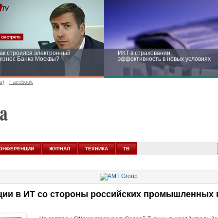
ак строился электронный
ИКТ в страховании:
изнес Банка Москвы?
эффективность в новых условиях
s)
Facebook
ейтинг CNewsInfrastructure 2015:
Информационная безопасность
риглашаем участвовать
бизнеса и госструктур: развитие в
новых условиях
ОНФЕРЕНЦИИ
ЖУРНАЛ
ТЕХНИКА
ТВ
ции в ИТ со стороны российских промышленных 