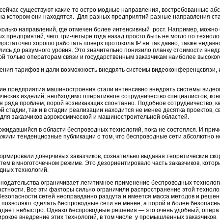
о сейчас существуют
какие-то
остро модные направления, востребованные абсо
 на котором они находятся. Для разных предприятий разные направления с
колько направлений, где отмечен более интенсивный рост. Например, можно
предприятий, чего три-четыре года назад просто быть не могло по технол
остаточно хорошо работать поверх протокола IP не так давно, также неда
лись до разумного уровня. Это значительно понизило планку стоимости внед
й только операторам связи и государственным заказчикам наиболее высокого
нения тарифов и дали возможность внедрять системы видеоконференцсвязи,
ие предприятия машиностроения стали интенсивно внедрять системы видеоко
ческих изделий, необходимо оперативное сотрудничество специалистов, конс
 ряда проблем, порой возникающих спонтанно. Подобное сотрудничество, ка
ой стадии, так и в стадии реализации находится не менее десятка проектов, 
для заказчиков аэрокосмической и машиностроительной областей.
 ожидавшийся в области беспроводных технологий, пока не состоялся. И прич
жили тенденциозные публикации о том, что беспроводные сети абсолютно н
ормировали доверчивых заказчиков, сознательно выдавая теоретические скор
тем в многоточечном режиме. Это дезориентировало часть заказчиков, кото
дных технологий.
онодательства ограничивает легитимное применение беспроводных технолог
астности. Все эти факторы сильно ограничили распространение этой техноло
езопасности сетей неоправданно раздута и имеется масса методов и решени
 позволяют сделать беспроводные сети не менее, а порой и более безопасны
падает небыстро. Однако беспроводные решения — это очень удобный, опер
рокое внедрение этих технологий, в том числе у промышленных заказчиков.