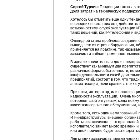
Сергей Турчин:
Тенденции таковы, чт
Доля затрат на техническую поддержку
Хотелось бы отметить еще одну тенде
последних нескольких лет, действите
возможностями служб эксплуатации ИТ
таких решений, как IP-телефония и в
Очевидной стала проблема создания с
вышедшего из строя оборудования, обн
применяется на практике, так называ
заказчика и заблаговременное выявле
В идеале значительная доля предприя
существует как минимум два препятст
различных форм собственности, не м
конфиденциальности своей деятельнос
предприятий, состоит в том, что тр
автоматизации, если сравнивать их с
При этом, интегратор, или организаци
надежности эксплуатации. Очень многи
потеряют свой энтузиазм, когда пойму
качеством сервисного обслуживания, к
Кроме того, есть один немаловажный 
ИТ-инфраструктуры
внешней организац
работы с заказчиком — то при полной
исполнителю займет много времени и
или иной причине будет вести скрытый
Для многих заказчиков прежде чем их 