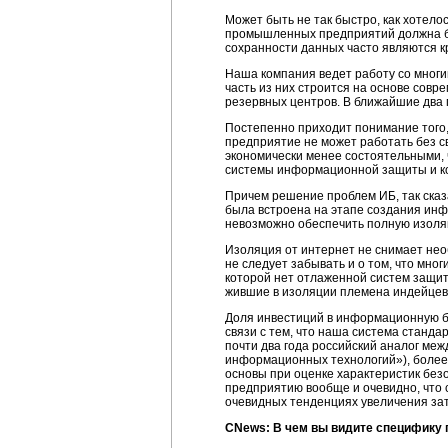
Может быть не так быстро, как хотело
промышленных предприятий должна бы
сохранности данных часто являются к
Наша компания ведет работу со мног
часть из них строится на основе совр
резервных центров. В ближайшие два 
Постепенно приходит понимание того
предприятие не может работать без св
экономически менее состоятельными, 
системы информационной защиты и кон
Причем решение проблем ИБ, так сказ
была встроена на этапе создания инф
невозможно обеспечить полную изоляц
Изоляция от интернет не снимает нео
не следует забывать и о том, что мно
которой нет отлаженной систем защит
жившие в изоляции племена индейцев
Доля инвестиций в информационную без
связи с тем, что наша система станда
почти два года российский аналог ме
информационных технологий»), более 
основы при оценке характеристик без
предприятию вообще и очевидно, что 
очевидных тенденциях увеличения за
CNews: В чем вы видите специфику