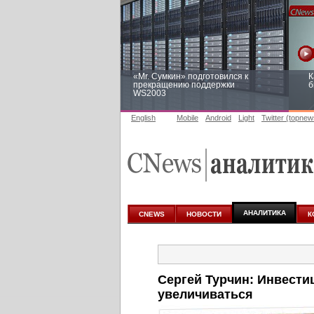
«Mr. Сумкин» подготовился к
К
прекращению поддержки
б
WS2003
English
Mobile
Android
Light
Twitter (topnew
Заоблачная оптимизация: как
Р
Faberlic изменил подход к
п
аналитике
АНАЛИТИКА
CNEWS
НОВОСТИ
К
Сергей Турчин: Инвести
увеличиваться