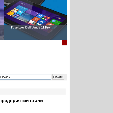
Планшет Dell Venue 11 Pro
Пора выбирать Fujitsu!
предприятий стали