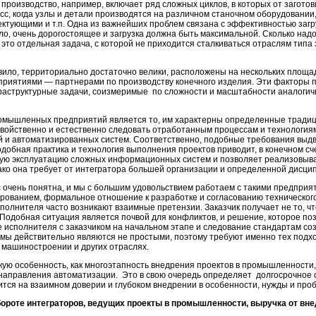
оизводство, например, включает ряд сложных циклов, в которых от заготов
с, когда узлы и детали производятся на различном станочном оборудовании
ктующими и т.п. Одна из важнейших проблем связана с эффективностью загру
о, очень дорогостоящее и загрузка должна быть максимальной. Сколько надо с
 это отдельная задача, с которой не приходится сталкиваться отраслям тип
ило, территориально достаточно велики, расположены на нескольких площ
приятиями — партнерами по производству конечного изделия. Эти факторы 
аструктурные задачи, соизмеримые по сложности и масштабности аналогичн
мышленных предприятий является то, им характерны определенные традиц
ойственно и естественно следовать отработанным процессам и технология
 и автоматизированных систем. Соответственно, подобные требования выдви
обная практика и технология выполнения проектов приводит, в конечном сч
ую эксплуатацию сложных информационных систем и позволяет реализовыва
ако она требует от интегратора большей организации и определенной дисци
с очень понятна, и мы с большим удовольствием работаем с такими предприят
ованием, формальное отношение к разработке и согласованию технического 
сполнителя часто возникают взаимные претензии. Заказчик получает не то, чт
ку. Подобная ситуация является почвой для конфликтов, и решение, которое по
е исполнителя с заказчиком на начальном этапе и следование стандартам с
 действительно являются не простыми, поэтому требуют именно тех подхо
 машиностроении и других отраслях.
акую особенность, как многоэтапность внедрения проектов в промышленности
 направления автоматизации. Это в свою очередь определяет долгосрочное 
ится на взаимном доверии и глубоком внедрении в особенности, нужды и проб
бороте интеграторов, ведущих проекты в промышленности, выручка от вн