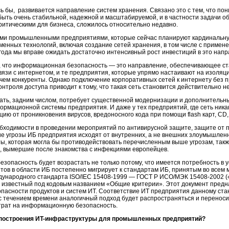
сь бы, развивается направление систем хранения. Связано это с тем, что по
ть очень стабильной, надежной и масштабируемой, и в частности задачи о
ритическими для бизнеса, сложилось относительно недавно.
ими промышленными предприятиями, которые сейчас планируют кардинальну
еменных технологий, включая создание сетей хранения, в том числе с примене
года мы вправе ожидать достаточно интенсивный рост инвестиций в это напр
, что информационная безопасность — это направление, обеспечивающее ст
язи с интернетом, и те предприятия, которые упрямо настаивают на изоляци
чем конкуренты. Однако подключение корпоративных сетей к интернету без 
троля доступа приводит к тому, что такая сеть становится действительно н
ать, задним числом, потребует существенной модернизации и дополнительных
ормационной системы предприятия. И даже у тех предприятий, где сеть ника
ию от проникновения вирусов, вредоносного кода при помощи flash карт, CD
бходимости в проведении мероприятий по антивирусной защите, защите от п
гие угрозы ИБ предприятия исходят от внутренних, а не внешних злоумышлен
ы, которая могла бы противодействовать перечисленным выше угрозам, так
, вымершие после знакомства с инфекциями европейцев.
опасность будет возрастать не только потому, что имеется потребность в уст
ртов в области ИБ постепенно мигрирует к стандартам ИБ, принятым во всем м
ждународного стандарта ISO/IEC 15408-1999 — ГОСТ P ИСО/МЭК 15408-2002 
известный под кодовым названием «Общие критерии». Этот документ предна
опасности продуктов и систем ИТ. Соответствие ИТ предприятия данному ста
с течением времени аналогичный подход будет распространяться и переносить
трат на информационную безопасность.
 построения
ИT-инфраструктуры
для промышленных предприятий?