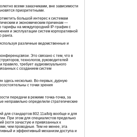
лютно всеми заказчиками, вне зависимости
тановятся приоритетными.
 отметить большой интерес к системам
огическим и экономическим причинам —
вно тарифы на междугородний
IP-трафик
с
рения и эксплуатации систем корпоративной
 ранга.
 используя различные ведомственные и
нференцсвязи. Это связано с тем, что в
трукторов, технологов, руководителей
к правило, требует аудиовизуального
связанных с созданием систем
ин здесь несколько.
Во-первых
, дурную
есостоятельны с точки зрения
ости передачи в режиме точка-точка, за
рые неправильно определили стратегические
ий для стандартов
802.11a/b/g
вообще и для
гии. При этом для специалистов предельно
й (хотя зачастую и привязанных к
ми, чем проводные. Тем не менее, эта
ативный и эффективный механизм доступа и