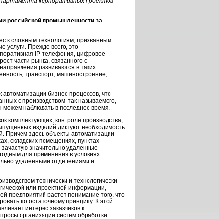
департамента корпоративных проектов
ии российской промышленности за
ес к сложным технологиям, призванным
 услуги. Прежде всего, это
рпоративная
IP-телефония
, цифровое
ост части рынка, связанного с
 направления развиваются в таких
енность, транспорт, машиностроение,
к автоматизации
бизнес-процессов
, что
анных с производством, так называемого,
мы можем наблюдать в последнее время.
ок комплектующих, контроле производства,
выпущенных изделий диктуют необходимость
. Причем здесь объекты автоматизации
хах, складских помещениях, пунктах
 зачастую значительно удаленные
игодным для применения в условиях
иально удаленными отделениями и
оизводством технически и технологически
гической или проектной информации,
ей предприятий растет понимание того, что
вать по остаточному принципу. К этой
вливает интерес заказчиков к
опросы организации систем обработки