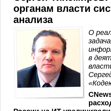
органам власти сис
анализа
О реа
задач
инфор
в дея
власт
Серге
«Кодек
CNews
расхо