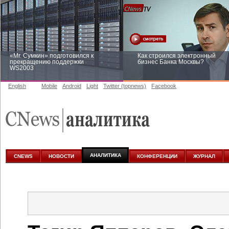
«Mr. Сумкин» подготовился к
Как строился электронный
прекращению поддержки
бизнес Банка Москвы?
WS2003
English
Mobile
Android
Light
Twitter (topnews)
Facebook
Заоблачная оптимизация: как
Рейтинг CNewsInfrastructure 20
Faberlic изменил подход к
приглашаем участвовать
аналитике
АНАЛИТИКА
CNEWS
НОВОСТИ
КОНФЕРЕНЦИИ
ЖУРНАЛ