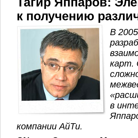
Тагир Яппаров: Эл
к получению разли
В 200
разра
взаим
карт.
сложн
межве
«расш
в инт
Яппар
компании АйТи.