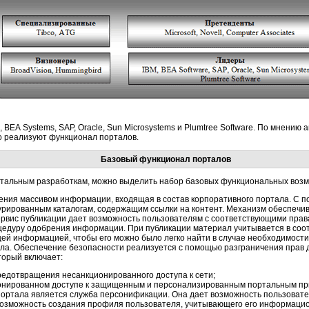
 BEA Systems, SAP, Oracle, Sun Microsystems и Plumtree Software. По мнению 
о реализуют функционал порталов.
Базовый функционал порталов
альным разработкам, можно выделить набор базовых функциональных возмо
ления массивом информации, входящая в состав корпоративного портала. С
урированным каталогам, содержащим ссылки на контент. Механизм обеспечи
рвис публикации дает возможность пользователям с соответствующими прав
цедуру одобрения информации. При публикации материал учитывается в соо
ей информацией, чтобы его можно было легко найти в случае необходимости
а. Обеспечение безопасности реализуется с помощью разграничения прав д
торый включает:
едотвращения несанкционированного доступа к сети;
ионированном доступе к защищенным и персонализированным портальным пр
портала является служба персонификации. Она дает возможность пользовате
возможность создания профиля пользователя, учитывающего его информацио