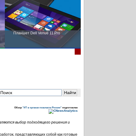
Планшет Dell Venue 11 Pro
Пора выбирать Fujitsu!
Обзор
"ИТ в органах госвласти России"
подготовлен
вляются выбор подходящего решения и
аботок, представляющих собой как готовые