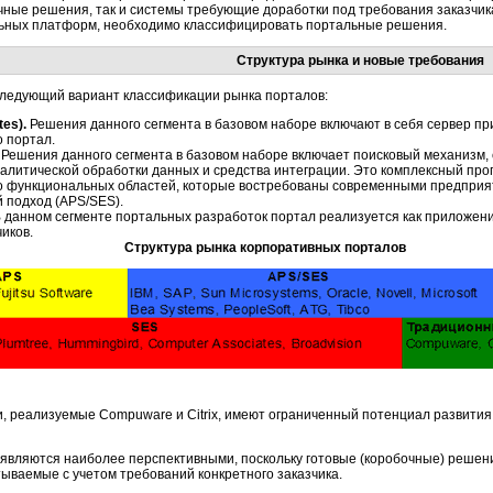
чные решения, так и системы требующие доработки под требования заказчик
ьных платформ, необходимо классифицировать портальные решения.
Структура рынка и новые требования
следующий вариант классификации рынка порталов:
tes).
Решения данного сегмента в базовом наборе включают в себя сервер прил
 портал.
Решения данного сегмента в базовом наборе включает поисковый механизм,
алитической обработки данных и средства интеграции. Это комплексный пр
 функциональных областей, которые востребованы современными предприя
подход (APS/SES).
 данном сегменте портальных разработок портал реализуется как приложен
иков.
Структура рынка корпоративных порталов
 реализуемые Compuware и Citrix, имеют ограниченный потенциал развития,
 являются наиболее перспективными, поскольку готовые (коробочные) решени
ываемые с учетом требований конкретного заказчика.