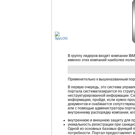
В группу лидеров входят компании IBM,
именно этих компаний наиболее полн
Применительно к вышеназванным порт
В первую очередь, это система управ
портала систематизируется по структ
неструктурированной информации. Се
информацию, пройдя, если нужно про
документов и снабжается сопутствующ
или с помощью администратора портал
внутреннему распорядку компании, ко
внутреннюю и внешнюю защиту для пр
уникальность регистрации при санкц
Одной из основных базовых функций 
потребности. Портал предоставляет 