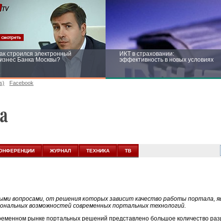
ак строился электронный
ИКТ в страховании:
изнес Банка Москвы?
эффективность в новых условиях
s)
Facebook
ейтинг CNewsInfrastructure 2015:
Информационная безопасность
риглашаем участвовать
бизнеса и госструктур: развитие в
новых условиях
ОНФЕРЕНЦИИ
ЖУРНАЛ
ТЕХНИКА
ТВ
ыми вопросами, от решения которых зависит качество работы портала, я
ональных возможностей современных портальных технологий.
ременном рынке портальных решений представлено большое количество разр