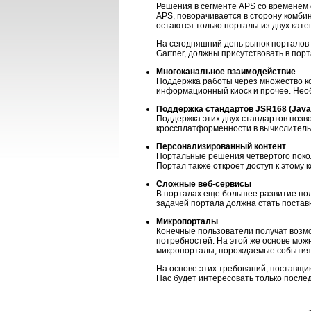
Решения в сегменте APS со временем 
APS, поворачивается в сторону комби
остаются только порталы из двух кат
На сегодняшний день рынок порталов 
Gartner, должны присутствовать в пор
Многоканальное взаимодействие
Поддержка работы через множество ко
информационный киоск и прочее. Нео
Поддержка стандартов JSR168 (Java S
Поддержка этих двух стандартов позв
кроссплатформенности в вычислител
Персонализированный контент
Портальные решения четвертого поко
Портал также откроет доступ к этому 
Сложные веб-сервисы
В порталах еще большее развитие пол
задачей портала должна стать поставк
Микропорталы
Конечные пользователи получат возм
потребностей. На этой же основе мож
микропорталы, порождаемые события
На основе этих требований, поставщи
Нас будет интересовать только последн