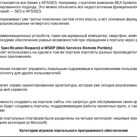
становятся все ближе к APS/SES. Например, стратегия компании BEA System
нированного подхода. Это можно объяснить все недостаточным функционалом
егорий — SES и APS/SES.
переживает уже третье поколение систем этого класса, и вот основные фун
тальном решении четвертого поколения.
ммуникационных устройств, таких как карманный компьютер, смартфон, комп
бходимо обеспечение равных возможностей при обращении к порталу через 
pecification Request) и WSRP (Web Services Remote Portlets)
олит использовать на одном и том же портале портлеты разных производител
ьных приложениях.
ления позволят управлять локальным содержимым и приложениями пользоват
контенту для других пользователей.
учит сервис-ориентированная архитектура, которая уже сегодня реализова
а веб-сервисов.
ожность создавать на портале сайты «по запросу» для обслуживания своих 
но будет создавать порталы, поддерживающие работы проектных групп, а т
ми.
ки портальных платформ были разделены на четыре категории: нишевые игр
яя категория (и Microsoft).
Категории игроков портального программного обеспечения