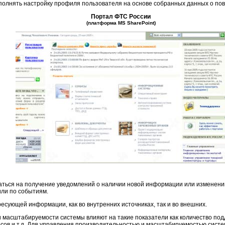
полнять настройку профиля пользователя на основе собранных данных о по
Портал ФТС России
(платформа MS SharePoint)
аться на получение уведомлений о наличии новой информации или изменен
или по событиям.
есующей информации, как во внутренних источниках, так и во внешних.
 масштабируемости системы влияют на такие показатели как количество по
ов и т.д. Для управления производительностью и масштабируемостью систе