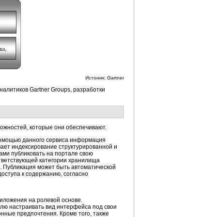
Истоник: Gartner
аналитиков Gartner Groups, разработки
жностей, которые они обеспечивают.
 помощью данного сервиса информация
вает индексирование структурированной и
ами публиковать на портале свою
тветствующей категории хранилища
. Публикация может быть автоматической
оступа к содержанию, согласно
иложения на ролевой основе.
лю настраивать вид интерфейса под свои
нные предпочтения. Кроме того, также