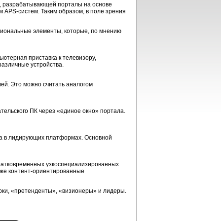
s, разрабатывающей порталы на основе
 APS-систем. Таким образом, в поле зрения
кциональные элементы, которые, по мнению
ьютерная приставка к телевизору,
различные устройства.
ей. Это можно считать аналогом
ельского ПК через «единое окно» портала.
на в лидирующих платформах. Основной
кратковременных узкоспециализированных
акже контент-ориентированные
оки, «претенденты», «визионеры» и лидеры.