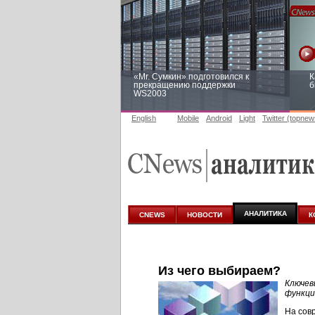
«Mr. Сумкин» подготовился к
К
прекращению поддержки
б
WS2003
English
Mobile
Android
Light
Twitter (topnew
Заоблачная оптимизация: как
Р
Faberlic изменил подход к
п
аналитике
АНАЛИТИКА
CNEWS
НОВОСТИ
К
Из чего выбираем?
Ключев
функци
На сов