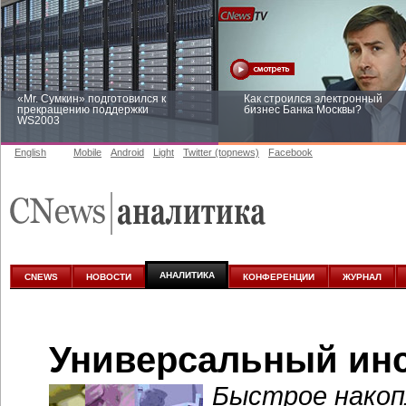
«Mr. Сумкин» подготовился к
Как строился электронный
прекращению поддержки
бизнес Банка Москвы?
WS2003
English
Mobile
Android
Light
Twitter (topnews)
Facebook
Заоблачная оптимизация: как
Рейтинг CNewsInfrastructure 20
Faberlic изменил подход к
приглашаем участвовать
аналитике
АНАЛИТИКА
CNEWS
НОВОСТИ
КОНФЕРЕНЦИИ
ЖУРНАЛ
Универсальный инс
Быстрое накоп