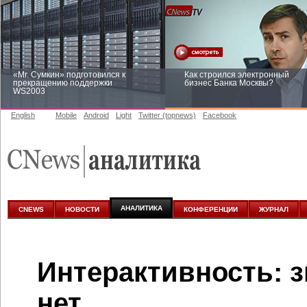
«Mr. Сумкин» подготовился к
Как строился электронный
прекращению поддержки
бизнес Банка Москвы?
WS2003
English
Mobile
Android
Light
Twitter (topnews)
Facebook
Заоблачная оптимизация: как
Рейтинг CNewsInfrastructure 20
Faberlic изменил подход к
приглашаем участвовать
аналитике
АНАЛИТИКА
CNEWS
НОВОСТИ
КОНФЕРЕНЦИИ
ЖУРНАЛ
Интерактивность: 
нет