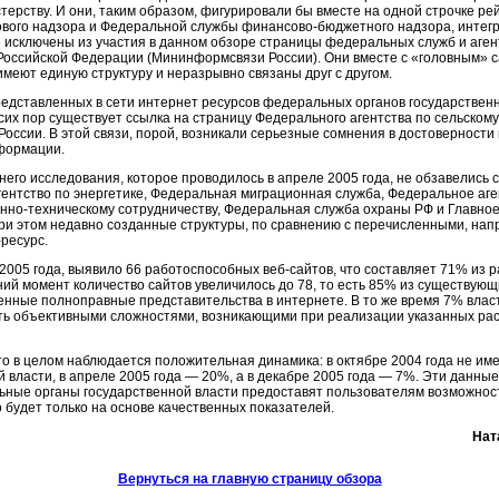
рству. И они, таким образом, фигурировали бы вместе на одной строчке рейт
вого надзора и Федеральной службы финансово-бюджетного надзора, интегр
 исключены из участия в данном обзоре страницы федеральных служб и аге
Российской Федерации (Мининформсвязи России). Они вместе с «головным» с
имеют единую структуру и неразрывно связаны друг с другом.
едставленных в сети интернет ресурсов федеральных органов государственн
сих пор существует ссылка на страницу Федерального агентства по сельском
России. В этой связи, порой, возникали серьезные сомнения в достоверности
нформации.
него исследования, которое проводилось в апреле 2005 года, не обзавелись
ентство по энергетике, Федеральная миграционная служба, Федеральное аге
енно-техническому сотрудничеству, Федеральная служба охраны РФ и Главно
и этом недавно созданные структуры, по сравнению с перечисленными, нап
ресурс.
2005 года, выявило 66 работоспособных веб-сайтов, что составляет 71% из
ний момент количество сайтов увеличилось до 78, то есть 85% из существую
енные полноправные представительства в интернете. В то же время 7% власт
ить объективными сложностями, возникающими при реализации указанных ра
что в целом наблюдается положительная динамика: в октябре 2004 года не им
власти, в апреле 2005 года — 20%, а в декабре 2005 года — 7%. Эти данные
ные органы государственной власти предоставят пользователям возможность
 будет только на основе качественных показателей.
Нат
Вернуться на главную страницу обзора