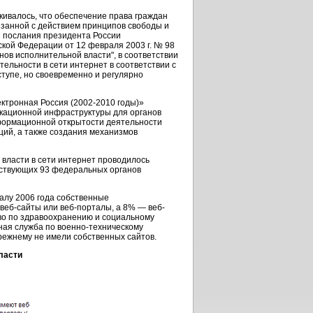
кивалось, что обеспечение права граждан
занной с действием принципов свободы и
й послания президента России
ой Федерации от 12 февраля 2003 г. № 98
ов исполнительной власти", в соответствии
льности в сети интернет в соответствии с
тупе, но своевременно и регулярно
ктронная Россия (2002-2010 годы)»
кационной инфраструктуры для органов
формационной открытости деятельности
ций, а также создания механизмов
власти в сети интернет проводилось
ествующих 93 федеральных органов
алу 2006 года собственные
веб-сайты или веб-порталы, а 8% — веб-
во по здравоохранению и социальному
ная служба по военно-техническому
режнему не имели собственных сайтов.
ласти