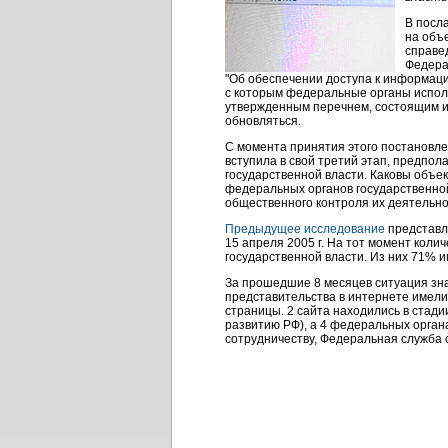
В посл
на объ
справе
Федера
"Об обеспечении доступа к информаци
с которым федеральные органы исполн
утвержденным перечнем, состоящим из
обновляться.
С момента принятия этого постановле
вступила в свой третий этап, предп
государственной власти. Каковы объ
федеральных органов государственной
общественного контроля их деятельн
Предыдущее исследование
представл
15 апреля 2005 г. На тот момент кол
государственной власти. Из них 71% 
За прошедшие 8 месяцев ситуация зна
представительства в интернете имели
страницы. 2 сайта находились в стад
развитию РФ), а 4 федеральных орган
сотрудничеству, Федеральная служба