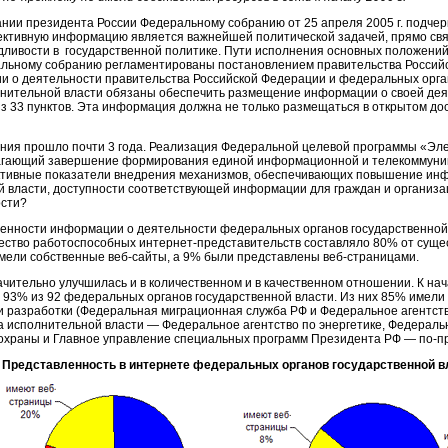
ании президента России Федеральному собранию от 25 апреля 2005 г. подчер
ективную информацию является важнейшей политической задачей, прямо свя
дливости в государственной политике. Пути исполнения основных положени
льному собранию регламентированы постановлением правительства Российск
и о деятельности правительства Российской Федерации и федеральных орган
ительной власти обязаны обеспечить размещение информации о своей деяте
 33 пунктов. Эта информация должна не только размещаться в открытом дос
ния прошло почти 3 года. Реализация Федеральной целевой программы «Эле
олагающий завершение формирования единой информационной и телекоммуни
ективные показатели внедрения механизмов, обеспечивающих повышение ин
 власти, доступности соответствующей информации для граждан и организа
ости?
енности информации о деятельности федеральных органов государственной 
ичество работоспособных интернет-представительств составляло 80% от сущ
имели собственные веб-сайты, а 9% были представлены веб-страницами.
чительно улучшилась и в количественном и в качественном отношении. К нач
 93% из 92 федеральных органов государственной власти. Из них 85% имели 
ии разработки (Федеральная миграционная служба РФ и Федеральное агентст
а исполнительной власти — Федеральное агентство по энергетике, Федераль
 охраны и Главное управление специальных программ Президента РФ — по-п
Представленность в интернете федеральных органов государственной в