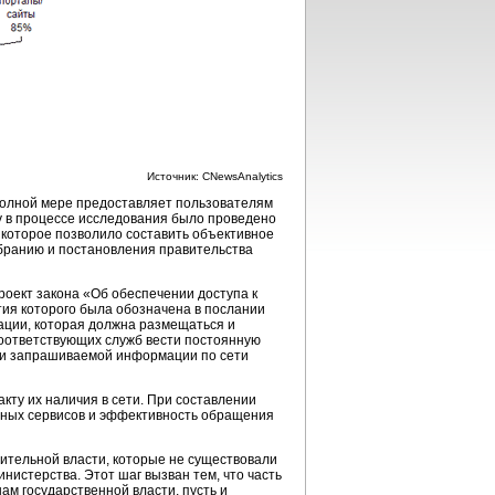
Источник: CNewsAnalytics
 полной мере предоставляет пользователям
 в процессе исследования было проведено
 которое позволило составить объективное
обранию и постановления правительства
оект закона «Об обеспечении доступа к
ия которого была обозначена в послании
ации, которая должна размещаться и
соответствующих служб вести постоянную
ачи запрашиваемой информации по сети
кту их наличия в сети. При составлении
вных сервисов и эффективность обращения
ительной власти, которые не существовали
нистерства. Этот шаг вызван тем, что часть
ам государственной власти, пусть и