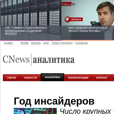
«Mr. Сумкин» подготовился к
Как строился электронный
прекращению поддержки
бизнес Банка Москвы?
WS2003
English
Mobile
Android
Light
Twitter (topnews)
Facebook
Заоблачная оптимизация: как
Рейтинг CNewsInfrastructure 20
Faberlic изменил подход к
приглашаем участвовать
аналитике
АНАЛИТИКА
CNEWS
НОВОСТИ
КОНФЕРЕНЦИИ
ЖУРНАЛ
Год инсайдеров
Число крупных