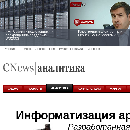
«Mr. Сумкин» подготовился к
Как строился электронный
прекращению поддержки
бизнес Банка Москвы?
WS2003
English
Mobile
Android
Light
Twitter (topnews)
Facebook
Заоблачная оптимизация: как
Рейтинг CNewsInfrastructure 20
Faberlic изменил подход к
приглашаем участвовать
аналитике
АНАЛИТИКА
CNEWS
НОВОСТИ
КОНФЕРЕНЦИИ
ЖУРНАЛ
Информатизация а
Разработанная