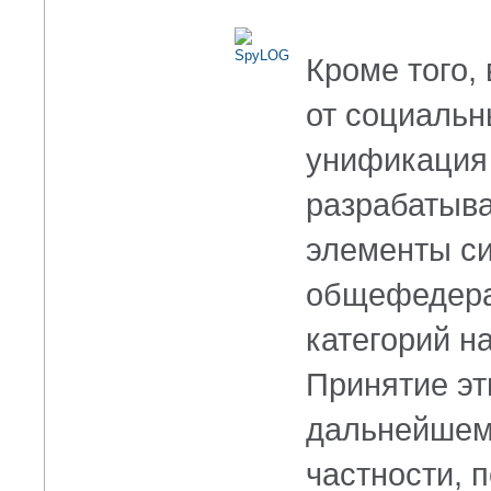
Кроме того,
от социальн
унификация 
разрабатыв
элементы с
общефедера
категорий н
Принятие эт
дальнейшему
частности, 