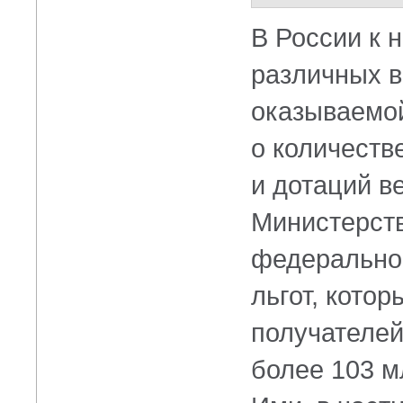
В России к 
различных в
оказываемой
о количеств
и дотаций в
Министерств
федеральном
льгот, кото
получателей
более 103 м