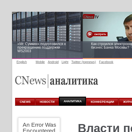
«Mr. Сумкин» подготовился к
Как строился электрон
прекращению поддержки
бизнес Банка Москвы?
WS2003
English
Mobile
Android
Light
Twitter (topnews)
Facebook
Заоблачная оптимизация: как
Рейтинг CNewsInfrastruc
Faberlic изменил подход к
приглашаем участвоват
аналитике
АНАЛИТИКА
CNEWS
НОВОСТИ
КОНФЕРЕНЦИИ
ЖУРН
An Error Was
Власти п
Encountered