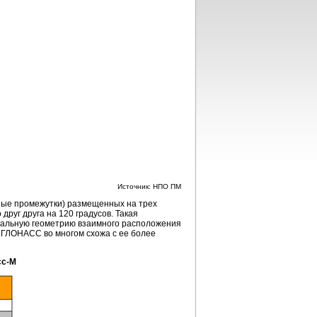
Источник: НПО ПМ
вные промежутки) размещенных на трех
руг друга на 120 градусов. Такая
имальную геометрию взаимного расположения
 ГЛОНАСС во многом схожа с ее более
сс-М