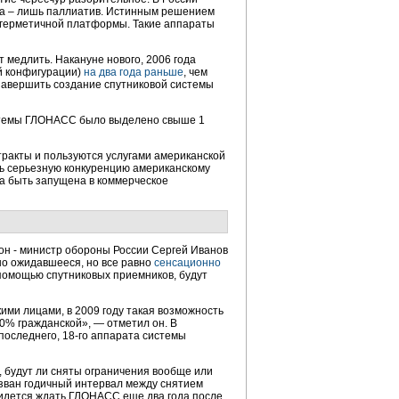
пока – лишь паллиатив. Истинным решением
негерметичной платформы. Такие аппараты
 медлить. Накануне нового, 2006 года
й конфигурации)
на два года раньше
, чем
 завершить создание спутниковой системы
системы ГЛОНАСС было выделено свыше 1
тракты и пользуются услугами американской
ь серьезную конкуренцию американскому
на быть запущена в коммерческое
ион - министр обороны России Сергей Иванов
но ожидавшееся, но все равно
сенсационно
 помощью спутниковых приемников, будут
ими лицами, в 2009 году такая возможность
80% гражданской», — отметил он. В
последнего, 18-го аппарата системы
, будут ли сняты ограничения вообще или
вызван годичный интервал между снятием
ридется ждать ГЛОНАСС еще два года после