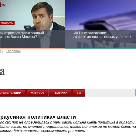
ак строился электронный
ИКТ в страховании:
изнес Банка Москвы?
эффективность в новых условиях
s)
Facebook
ейтинг CNewsInfrastructure 2015:
Информационная безопасность
риглашаем участвовать
бизнеса и госструктур: развитие в
новых условиях
ОНФЕРЕНЦИИ
ЖУРНАЛ
ТЕХНИКА
ТВ
траусиная политика» власти
 до сих пор не определилась с тем, какой должна быть политика в области
дательство, по мнению специалистов, такой политикой не может быть на
вшим адекватность с современными реалиями.