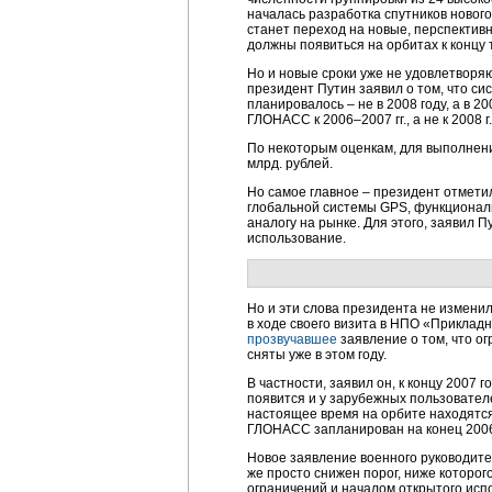
началась разработка спутников нового
станет переход на новые, перспектив
должны появиться на орбитах к концу 
Но и новые сроки уже не удовлетворяю
президент Путин заявил о том, что с
планировалось – не в 2008 году, а в 
ГЛОНАСС к 2006–2007 гг., а не к 2008 г
По некоторым оценкам, для выполнени
млрд. рублей.
Но самое главное – президент отмети
глобальной системы GPS, функционал
аналогу на рынке. Для этого, заявил
использование.
Но и эти слова президента не изменил
в ходе своего визита в НПО «Приклад
прозвучавшее
заявление о том, что о
сняты уже в этом году.
В частности, заявил он, к концу 2007
появится и у зарубежных пользователе
настоящее время на орбите находятся
ГЛОНАСС запланирован на конец 2006
Новое заявление военного руководител
же просто снижен порог, ниже которог
ограничений и началом открытого ис