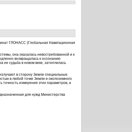
ординат ГЛОНАСС (Глобальная Навигационная
стемы, она оказалась невостребованной и к
 медленно возвращалась к осознанию
а ее судьба в новом веке, затеплилась
о излучают в сторону Земли специальные
стью в любой точке Земли и околоземного
ь точность измерения этих параметров, а
редназначенная для нужд Министерства