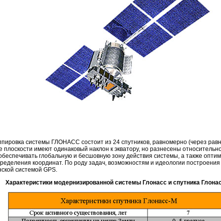
ппировка системы ГЛОНАСС состоит из 24 спутников, равномерно (через ра
плоскости имеют одинаковый наклон к экватору, но разнесены относительно д
обеспечивать глобальную и бесшовную зону действия системы, а также опт
ределения координат. По роду задач, возможностям и идеологии построения
нской системой GPS.
Характеристики модернизированной системы Глонасс и спутника Глона