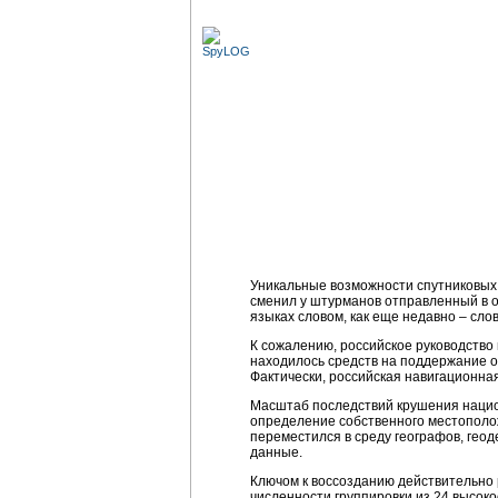
Уникальные возможности спутниковых 
сменил у штурманов отправленный в о
языках словом, как еще недавно – сло
К сожалению, российское руководство
находилось средств на поддержание о
Фактически, российская навигационна
Масштаб последствий крушения национ
определение собственного местополо
переместился в среду географов, гео
данные.
Ключом к воссозданию действительно
численности группировки из 24 высок