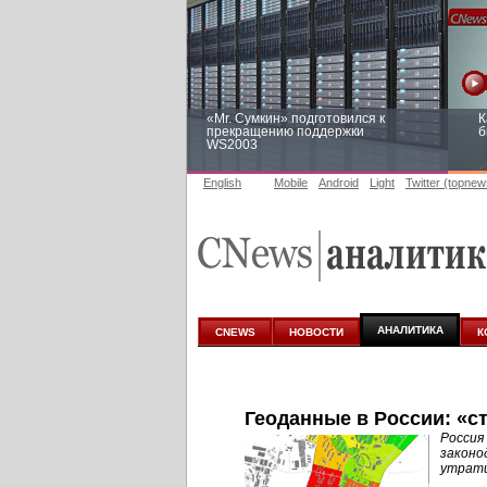
«Mr. Сумкин» подготовился к
К
прекращению поддержки
б
WS2003
English
Mobile
Android
Light
Twitter (topnew
Заоблачная оптимизация: как
Р
Faberlic изменил подход к
п
аналитике
АНАЛИТИКА
CNEWS
НОВОСТИ
К
Геоданные в России: «с
Россия
законо
утрати