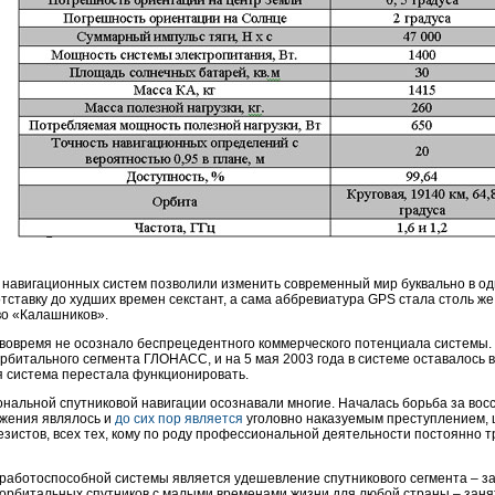
навигационных систем позволили изменить современный мир буквально в од
тставку до худших времен секстант, а сама аббревиатура GPS стала столь ж
во «Калашников».
 вовремя не осознало беспрецедентного коммерческого потенциала системы. С
рбитального сегмента ГЛОНАСС, и на 5 мая 2003 года в системе оставалось в
я система перестала функционировать.
альной спутниковой навигации осознавали многие. Началась борьба за воссо
жения являлось и
до сих пор является
уголовно наказуемым преступлением, 
дезистов, всех тех, кому по роду профессиональной деятельности постоянно
 работоспособной системы является удешевление спутникового сегмента – 
оорбитальных спутников с малыми временами жизни для любой страны – заня