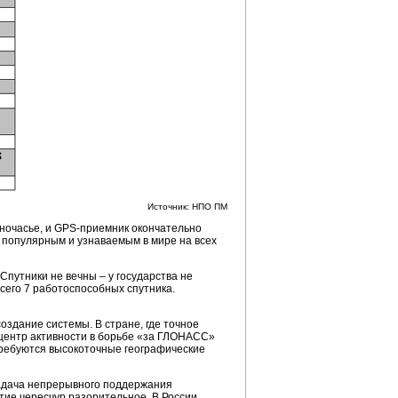
Источник: НПО ПМ
ночасье, и GPS-приемник окончательно
е популярным и узнаваемым в мире на всех
путники не вечны – у государства не
сего 7 работоспособных спутника.
здание системы. В стране, где точное
центр активности в борьбе «за ГЛОНАСС»
 требуются высокоточные географические
задача непрерывного поддержания
тие чересчур разорительное. В России