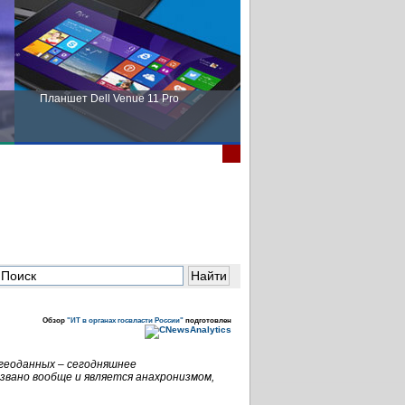
Планшет Dell Venue 11 Pro
Пора выбирать Fujitsu!
Обзор
"ИТ в органах госвласти России"
подготовлен
 геоданных – сегодняшнее
звано вообще и является анахронизмом,