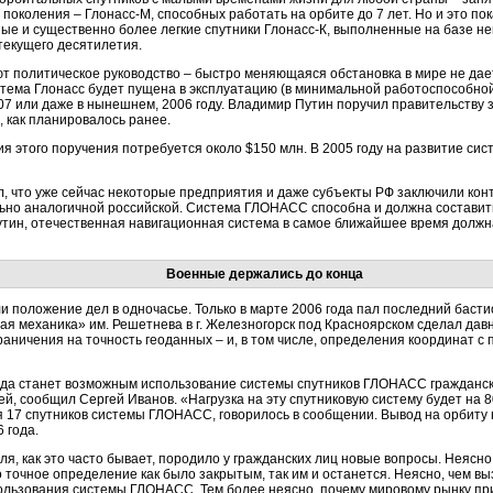
 поколения – Глонасс-М, способных работать на орбите до 7 лет. Но и это 
ные и существенно более легкие спутники Глонасс-К, выполненные на базе 
текущего десятилетия.
т политическое руководство – быстро меняющаяся обстановка в мире не дает
истема Глонасс будет пущена в эксплуатацию (в минимальной работоспособно
2007 или даже в нынешнем, 2006 году. Владимир Путин поручил правительству
., как планировалось ранее.
я этого поручения потребуется около $150 млн. В 2005 году на развитие 
л, что уже сейчас некоторые предприятия и даже субъекты РФ заключили кон
ьно аналогичной российской. Система ГЛОНАСС способна и должна составит
 Путин, отечественная навигационная система в самое ближайшее время долж
Военные держались до конца
и положение дел в одночасье. Только в марте 2006 года пал последний баст
ная механика» им. Решетнева в г. Железногорск под Красноярском сделал дав
граничения на точность геоданных – и, в том числе, определения координат с
 года станет возможным использование системы спутников ГЛОНАСС гражданск
й, сообщил Сергей Иванов. «Нагрузка на эту спутниковую систему будет на 
 17 спутников системы ГЛОНАСС, говорилось в сообщении. Вывод на орбиту 
 года.
я, как это часто бывает, породило у гражданских лиц новые вопросы. Неясно
о точное определение как было закрытым, так им и останется. Неясно, чем 
пользования системы ГЛОНАСС. Тем более неясно, почему мировому рынку п