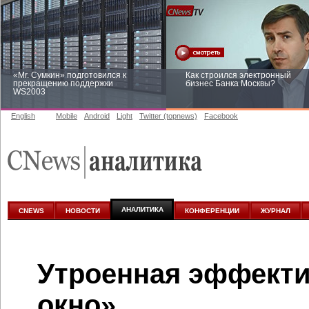
«Mr. Сумкин» подготовился к
Как строился электронный
прекращению поддержки
бизнес Банка Москвы?
WS2003
English
Mobile
Android
Light
Twitter (topnews)
Facebook
Заоблачная оптимизация: как
Рейтинг CNewsInfrastructure 20
Faberlic изменил подход к
приглашаем участвовать
аналитике
АНАЛИТИКА
CNEWS
НОВОСТИ
КОНФЕРЕНЦИИ
ЖУРНАЛ
Утроенная эффекти
окно»