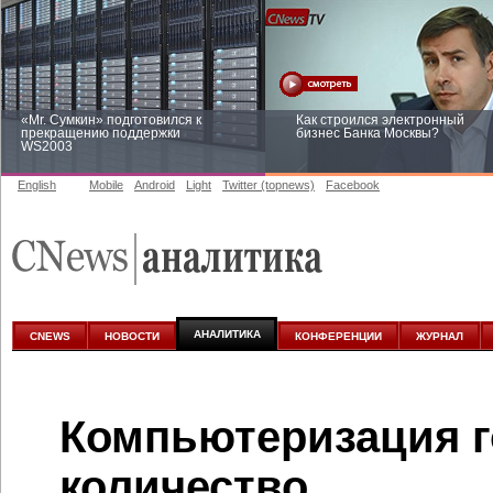
«Mr. Сумкин» подготовился к
Как строился электронный
прекращению поддержки
бизнес Банка Москвы?
WS2003
English
Mobile
Android
Light
Twitter (topnews)
Facebook
Заоблачная оптимизация: как
Рейтинг CNewsInfrastructure 20
Faberlic изменил подход к
приглашаем участвовать
аналитике
АНАЛИТИКА
CNEWS
НОВОСТИ
КОНФЕРЕНЦИИ
ЖУРНАЛ
Компьютеризация г
количество