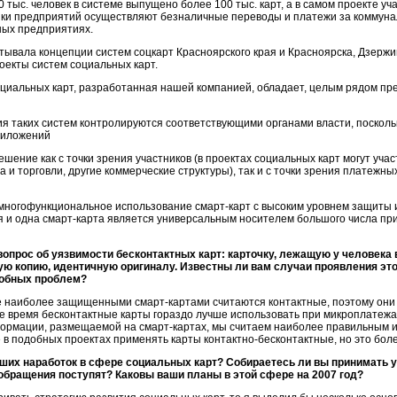
0 тыс. человек в системе выпущено более 100 тыс. карт, а в самом проекте у
ки предприятий осуществляют безналичные переводы и платежи за коммунал
ных предприятиях.
ывала концепции систем соцкарт Красноярского края и Красноярска, Дзержин
екты систем социальных карт.
оциальных карт, разработанная нашей компанией, обладает, целым рядом пр
ия таких систем контролируются соответствующими органами власти, поскол
риложений
ешение как с точки зрения участников (в проектах социальных карт могут уча
 и торговли, другие коммерческие структуры), так и с точки зрения платежны
 многофункциональное использование
смарт-карт
с высоким уровнем защиты и
я и одна
смарт-карта
является универсальным носителем большого числа пр
прос об уязвимости бесконтактных карт: карточку, лежащую у человека 
ую копию, идентичную оригиналу. Известны ли вам случаи проявления эт
добных проблем?
ре наиболее защищенными
смарт-картами
считаются контактные, поэтому они
же время бесконтактные карты гораздо лучше использовать при микроплатежах
формации, размещаемой на
смарт-картах
, мы считаем наиболее правильным 
 в подобных проектах применять карты контактно-бесконтактные, но это бо
ших наработок в сфере социальных карт? Собираетесь ли вы принимать 
обращения поступят? Каковы ваши планы в этой сфере на 2007 год?