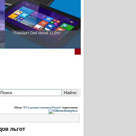
Планшет Dell Venue 11 Pro
Пора выбирать Fujitsu!
Обзор
"ИТ в органах госвласти России"
подготовлен
дов льгот