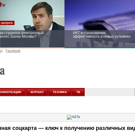
ак строился электронный
ИКТ в страховании:
изнес Банка Москвы?
эффективность в новых условиях
s)
Facebook
ейтинг CNewsInfrastructure 2015:
Информационная безопасность
риглашаем участвовать
бизнеса и госструктур: развитие в
новых условиях
ОНФЕРЕНЦИИ
ЖУРНАЛ
ТЕХНИКА
ТВ
нная соцкарта — ключ к получению различных ви