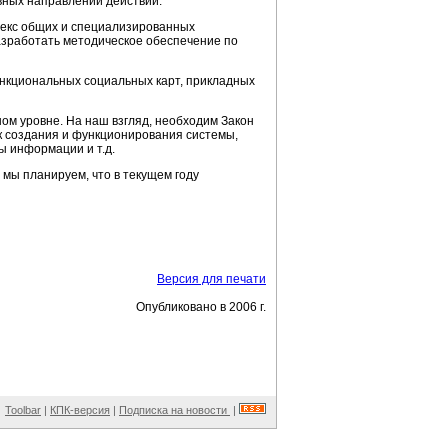
вных направлений действий.
лекс общих и специализированных
разработать методическое обеспечение по
нкциональных социальных карт, прикладных
ом уровне. На наш взгляд, необходим Закон
ок создания и функционирования системы,
 информации и т.д.
 мы планируем, что в текущем году
Версия для печати
Опубликовано в 2006 г.
Toolbar
|
КПК-версия
|
Подписка на новости
|