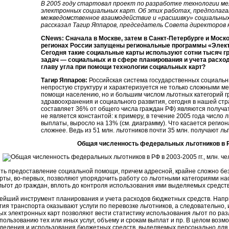
В 2005 году стартовал проект по разработке технологии м
электронных социальных карт. Об этих работах, предполаг
межведомственное взаимодействие и «расшивку» социальных
рассказал Тагир Яппаров, председатель Совета директоров 
CNews: Сначала в Москве, затем в
Санкт-Петербурге
и Моско
регионах России запущены региональные программы «Электр
Сегодня такие социальные карты используют сотни тысяч г
задач — социальных и в сфере планирования и учета расхо
главу угла при помощи технологии социальных карт?
Тагир Яппаров:
Российская система государственных социальн
непростую структуру и характеризуется не только сложными 
помощи населению, но и большим числом льготных категорий 
здравоохранения и социального развития, сегодня в нашей стран
составляет 36% от общего числа граждан РФ) являются получа
не является константой: к примеру, в течение 2005 года число
выплаты, выросло на 13% (см. диаграмму). Что касается регион
сложнее. Ведь из 51 млн. льготников почти 35 млн. получают л
Общая численность федеральных льготников в 
дить предоставление социальной помощи, причем адресной, крайне сложно без
рты,
во-первых
, позволяют упорядочить работу со льготными категориями на
ьгот до граждан, вплоть до контроля использования ими выделяемых средств
ейший инструмент планирования и учета расходов бюджетных средств. Напр
ия транспорта оказывают услуги по перевозке льготников, а следовательно,
ых электронных карт позволяют вести статистику использования льгот по ра
льзованию тех или иных услуг, объему и срокам выплат и пр. В целом возмо
деления и использования бюджетных средств, выделяемых персонально для 