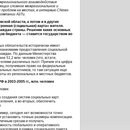
ежрегионального взаимодействия
ающих сложное межрегиональное и
 проблем на местах, в интервью CNews
компании АйТи.
вской области, а потом и в других
онная (социальная) карта» жителя.
раждан страны. Решение каких основных
дов бюджета — ставится государством во
ых обязательств исторически имеет
механизмами предоставления социальной
граждан. По данным Министерства
е 51,2 млн. человек (что, кстати,
телями различных льгот. Причем эта цифра
 лиц, получивших право на федеральные
альных льготников, то там ситуация еще
ьготы из региональных и местных бюджетов.
РФ в
2003-2005 гг.
, млн. человек
 создания систем социальных карт.
селения, а
во-вторых
, обеспечить
.
имер, сегодня нет возможности точно
 и установить точные размеры компенсации.
зличным срезам и получать
жность глобального и оперативного
населения в рамках социального пакета,