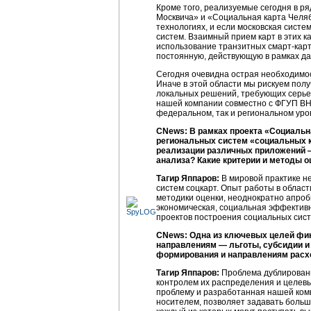
Кроме того, реализуемые сегодня в р
Москвича» и «Социальная карта Челя
технологиях, и если московская систе
систем. Взаимный прием карт в этих
использование транзитных
смарт-карт
постоянную, действующую в рамках да
Сегодня очевидна острая необходимос
Иначе в этой области мы рискуем пол
локальных решений, требующих серье
нашей компании совместно с ФГУП ВН
федеральном, так и региональном уро
CNews: В рамках проекта «Социальн
региональных систем «социальных к
реализации различных приложений —
анализа? Какие критерии и методы 
Тагир Яппаров:
В мировой практике н
систем соцкарт. Опыт работы в облас
методики оценки, неоднократно апроб
экономическая, социальная эффективн
проектов построения социальных сист
CNews: Одна из ключевых целей фин
направлениям — льготы, субсидии и 
формирования и направлениям расхо
Тагир Яппаров:
Проблема дублирования
контролем их распределения и целе
проблему и разработанная нашей комп
носителем, позволяет задавать больш