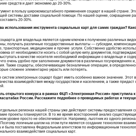
ние средств и дает экономию до
20-30%
.
ргумент в пользу широкомасштабного применения соцкарт в нашей стране. Эт
щей системы доставки социальной помощи. По нашей оценке, сокращение рас
 составить
20-30%
.
а использования инструмента социальных карт для самих граждан? Каков
соцкарта для владельца является одним ключом к получению различных видо
роны, получать различные государственные выплаты — субсидии, компенсации,
е, транспортные, медицинские и прочие услуги. Собственно удобство испо
ловека от необходимости носить с собой целую кипу документов, подтвержда
 выступать в качестве носителя необходимой информации о владельце и сод
 что очень удобно при заполнении документов в различных госучреждениях и,
ия. Также соцкарты, обеспечивающие безналичные операции, в определенно
торые сложнее элементарно украсть или потерять.
е систем электронных соцкарт будет иметь особенно важное значение. Этот
чества взаимодействия между государством и населением, а также придаст
ей.
ель открытого конкурса в рамках ФЦП «Электронная Россия» приступила к
масштабах России. Расскажите подробнее о проводимых работах и текущ
отдельных регионах нашей страны уже действуют системы предоставления 
такие проекты планируются. В то же время всесторонний анализ существующи
ом уровне просто не обеспечивается. Например, льготник из одного региона
 Поэтому логичным шагом на этом пути является создание технологии взаим
а и была поставлена Федеральным агентством по информационным технолог
нального взаимодействия социальных карт.