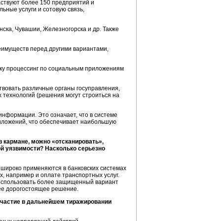
частвуют более 150 предприятий и
ьные услуги и сотовую связь,
ска, Чувашии, Железногорска и др. Также
еимуществ перед другими вариантами,
ьку процессинг по социальным приложениям
ствовать различные органы госуправления,
х технологий (решения могут строиться на
нформации. Это означает, что в системе
иложений, что обеспечивает наибольшую
в кармане, можно «отсканировать»,
ой уязвимости? Насколько серьезно
 широко применяются в банковских системах
, например и оплате транспортных услуг.
использовать более защищенный вариант
лее дорогостоящее решение.
участие в дальнейшем тиражировании