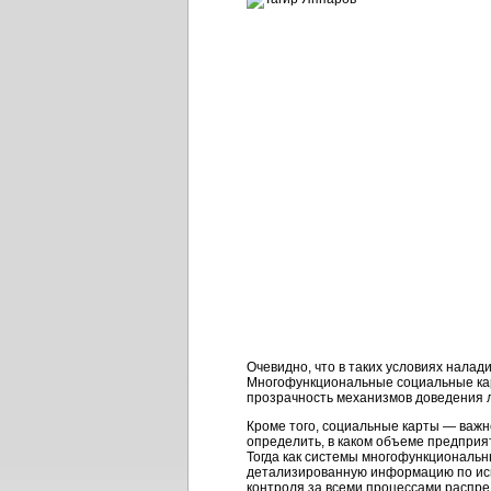
Очевидно, что в таких условиях нала
Многофункциональные социальные ка
прозрачность механизмов доведения л
Кроме того, социальные карты — важн
определить, в каком объеме предприят
Тогда как системы многофункциональн
детализированную информацию по испо
контроля за всеми процессами распре