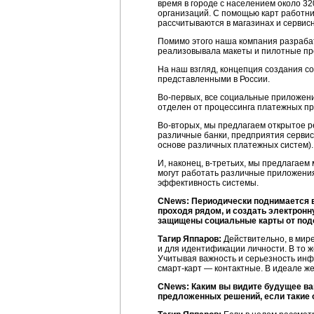
время в городе с населением около 32
организаций. С помощью карт работни
рассчитываются в магазинах и сервис
Помимо этого наша компания разрабат
реализовывала макеты и пилотные про
На наш взгляд, концепция создания с
представленными в России.
Во-первых
, все социальные приложен
отделен от процессинга платежных п
Во-вторых
, мы предлагаем открытое р
различные банки, предприятия сервиса
основе различных платежных систем).
И, наконец,
в-третьих
, мы предлагаем
могут работать различные приложени
эффективность системы.
CNews: Периодически поднимается во
проходя рядом, и создать электронн
защищены социальные карты от по
Тагир Яппаров:
Действительно, в ми
и для идентификации личности. В то 
Учитывая важность и серьезность ин
смарт-карт
— контактные. В идеале же
CNews: Каким вы видите будущее ва
предложенных решений, если такие 