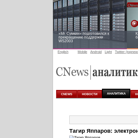
«Mr. Сумкин» подготовился к
К
прекращению поддержки
б
WS2003
English
Mobile
Android
Light
Twitter (topnew
Заоблачная оптимизация: как
Р
Faberlic изменил подход к
п
аналитике
АНАЛИТИКА
CNEWS
НОВОСТИ
К
Тагир Яппаров: электро