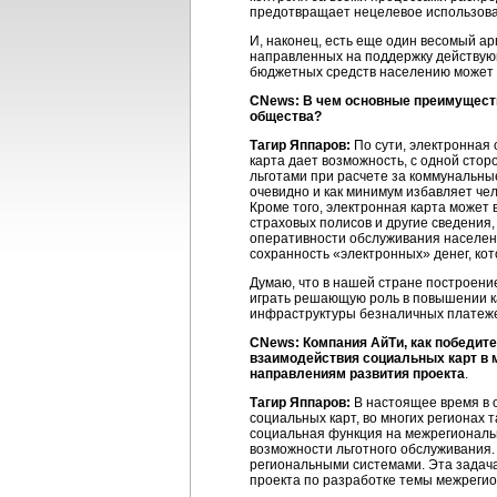
предотвращает нецелевое использова
И, наконец, есть еще один весомый а
направленных на поддержку действую
бюджетных средств населению может
CNews: В чем основные преимуществ
общества?
Тагир Яппаров:
По сути, электронная 
карта дает возможность, с одной сто
льготами при расчете за коммунальны
очевидно и как минимум избавляет че
Кроме того, электронная карта может
страховых полисов и другие сведения,
оперативности обслуживания населен
сохранность «электронных» денег, ко
Думаю, что в нашей стране построени
играть решающую роль в повышении ка
инфраструктуры безналичных платеж
CNews: Компания АйТи, как победит
взаимодействия социальных карт в 
направлениям развития проекта
.
Тагир Яппаров:
В настоящее время в 
социальных карт, во многих регионах 
социальная функция на межрегиональн
возможности льготного обслуживания.
региональными системами. Эта задач
проекта по разработке темы межрегио