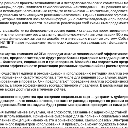
яде регионов проекты технологически и методологически слабо совместимы м
бинца», по сути, являются технологическими «антиподами». Эти решения ос
ма использует бесконтактные карты, то челябинская — контактные, следоват
 кардинально отличающихся решениях невозможен. Один из наиболее эффек
, которые являются носителем информации о льготах владельца и при пере
нного города или области. Механизм реализации этой схемы был продемонс
ть разработки на федеральном уровне единых стандартов проектирования и
учить «неприятные» результаты
«стихийно-лоскутной»
автоматизации
90-х го
зных финансовых затрат на доработку и интеграцию в единую систему. Соб
ИИПВТИ пакет нормативно-технических документов закладывает фундамент 
внях.
ая карта» компания «АйТи» проводит анализ экономической эффективнос
арт», предполагается, что будут разработаны критерии и методы оценки
 банковских, социальных и транспортных. Могли бы вы поделиться пред
оценки эффективности реализации различных приложений вы рассматрива
е существует единой и рекомендуемой к использованию методики анализа э
ти применения смарт-технологий, в том числе для решения социальных задач
ированные в проектах. Они предполагают проведение анализа эффективност
ость, а также эффективность государственного управления. В целом наши р
ем может достигаться в течение
2-3 лет
.
ансового ведомства при введении социальных карт — устранить дублир
дотации — что весьма сложно, так как эти расходы проходят по разным 
дования. Если эта задача будет решаться в рамках проводимых вами рабо
 выплат менее актуальна, чем сложности, связанные с адресной доставкой л
вым использованием. Применение
смарт-карт
для выполнения социальных обя
анией концепция именно на это и ориентирована. Каким образом? Электрон
ое число параметров использования. К примеру, она может содержать в себе