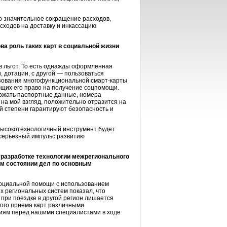
о значительное сокращение расходов,
ходов на доставку и инкассацию
а роль таких карт в социальной жизни
в льгот. То есть однажды оформленная
 дотации, с другой — пользоваться
льзования многофункциональной
смарт-карты
ющих его право на получение соцпомощи.
ержать паспортные данные, номера
 на мой взгляд, положительно отразится на
й степени гарантируют безопасность и
 высокотехнологичный инструмент будет
 серьезный импульс развитию
 разработке технологии межрегионального
ем состоянии дел по основным
социальной помощи с использованием
х региональных систем показал, что
 при поездке в другой регион лишается
ного приема карт различными
иям перед нашими специалистами в ходе