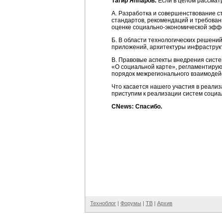
Тагир Яппаров:
Если в целом рассматр
А. Разработка и совершенствование 
стандартов, рекомендаций и требован
оценке
социально-экономической
эффе
Б. В области технологических решен
приложений, архитектуры инфраструк
В. Правовые аспекты внедрения систе
«О социальной карте», регламентирую
порядок межрегионального взаимодей
Что касается нашего участия в реализ
приступим к реализации систем социал
CNews: Спасибо.
Техноблог
|
Форумы
|
ТВ
|
Архив