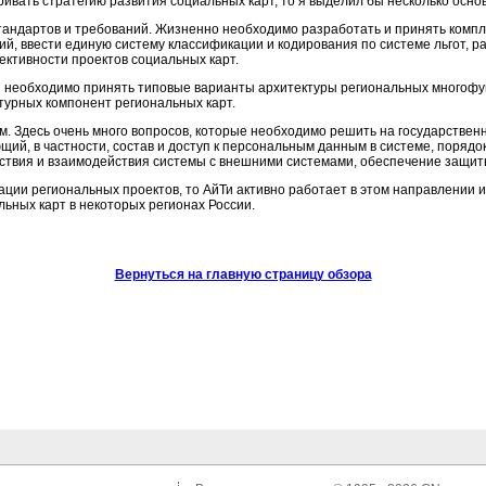
ивать стратегию развития социальных карт, то я выделил бы несколько осно
стандартов и требований. Жизненно необходимо разработать и принять комп
ий, ввести единую систему классификации и кодирования по системе льгот, 
ктивности проектов социальных карт.
ий необходимо принять типовые варианты архитектуры региональных многофу
турных компонент региональных карт.
м. Здесь очень много вопросов, которые необходимо решить на государственн
щий, в частности, состав и доступ к персональным данным в системе, поряд
ствия и взаимодействия системы с внешними системами, обеспечение защиты
ации региональных проектов, то АйТи активно работает в этом направлении и
ьных карт в некоторых регионах России.
Вернуться на главную страницу обзора