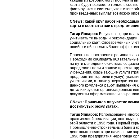
каждый из которых могут поступать в
карты будет возможно только в соотве
фиксируются в системе, что в итоге о
произведенных выплат возможно опред
CNews: Какой круг работ необходимо
карты в соответствии с предложени
Тагир Яппаров:
Безусловно, при план
учитывать те выводы и рекомендации,
социальных карт. Своевременный учет
ошибок и обеспечить более эффективн
Проекты по построению региональных 
Необходимо соблюдать обязательные 
на пути к внедрению системы социаль
определяет цели и задачи проекта, кр
учреждения, оказывающие услуги (тра
предприятия торговли и услуг), услов
участниками, а также утверждается на
данного комплекса работ, выявления 
детализируются организационные воп
документы оформляющие и закрепляю
CNews: Принимала ли участие компан
достигнутых результатах.
Тагир Яппаров:
Использование многоф
практической реализации, поэтому на
этой области с 1996 года. Первый се
Промышленно-строительный
банк и к
денежных средств при начислении за
1998 года предприятия Череповца орг