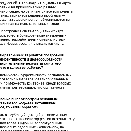
ежду собой. Например, «Социальная карта
нованы на принципиально разных
ельно, серьезно отличаются все компоненты
тивных вариантов решения проблемы —
мещении в другой регион обмениваются на
трирован на испытательном стенде.
 построения систем социальных карт.
дов
, то есть большое число внедренных
ственно, разработанный специалистами
для формирования стандартов как на
ти различных вариантов построения
 эффективности и целесообразности
варительными результатами этого
ете в качестве рабочих?
кономической эффективности региональных
 позволил нам разработать собственные
и по множеству критериев, среди которых
асчеты подтверждают, что окупаемость
ование выплат по трем основным
статьям госбюджета, источникам
т, то каким образом?
ьгот, субсидий дотаций, а также четким
зательств способно эффективно решить эту
ная карта, будучи интеллектуальным
 несколько отдельных «кошельков», на