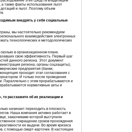
И расходование этих средств владельцем
, а также факты использования льгот
 дотаций и льгот. Поэтому объем
тв.
обходимым внедрять у себя социальные
страны, мы настоятельно рекомендуем
ежрегионального взаимодействия электронных
жать технологических и методологических
 сколько в организационном плане.
казавших свою эффективность. Первый шаг
стей данного региона. Этот документ
дминистрация региона, органы соцзащиты),
мерческие предприятия (банки,
 концепция проходит этап согласования с
бернатором. И только после проведения
ии. Параллельно с этим прорабатываются и
азрабатываются нормативные акты и
 то расскажите об их реализации и
ько начинает переходить в плоскость
ектов. Наша компания активно работает в
вце, заказчиками которой выступили
ественное сокращение сроков прохождения
ративности ее выдачи. Во время кризиса
ов, с помощью
смарт-карточек
. В настоящее