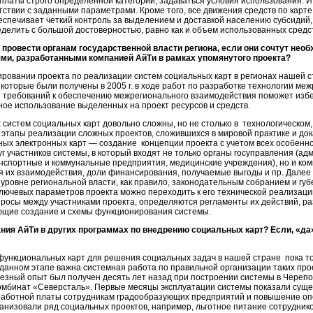
ыплаты строго определенной категории, задаваться условия использования. 
тствии с заданными параметрами. Кроме того, все движения средств по карте
беспечивает четкий контроль за выделением и доставкой населению субсидий,
елить с большой достоверностью, равно как и объем использованных средс
 провести органам государственной власти региона, если они сочтут не
ями, разработанными компанией АйТи в рамках упомянутого проекта?
ировании проекта по реализации систем социальных карт в регионах нашей 
 которые были получены в 2005 г. в ходе работ по разработке технологии м
 требований к обеспечению межрегионального взаимодействия поможет избе
ое использование выделенных на проект ресурсов и средств.
систем социальных карт довольно сложны, но не столько в технологическом,
этапы реализации сложных проектов, сложившихся в мировой практике и до
ных электронных карт — создание концепции проекта с учетом всех особенно
уг участников системы, в который входят не только органы госуправления (а
нспортные и коммунальные предприятия, медицинские учреждения), но и ком
ия их взаимодействия, доли финансирования, получаемые выгоды и пр. Далее
 уровне региональной власти, как правило, законодательным собранием и гу
ключевых параметров проекта можно переходить к его технической реализац
росы между участниками проекта, определяются регламенты их действий, р
щие создание и схемы функционирования системы.
ия АйТи в других программах по внедрению социальных карт? Если, «да»,
ункциональных карт для решения социальных задач в нашей стране пока тол
 данном этапе важна системная работа по правильной организации таких про
рьезный опыт был получен десять лет назад при построении системы в Черепо
омбинат «Северсталь». Первые месяцы эксплуатации системы показали сущ
работной платы сотрудникам градообразующих предприятий и повышение опе
анизовали ряд социальных проектов, например, льготное питание сотрудник