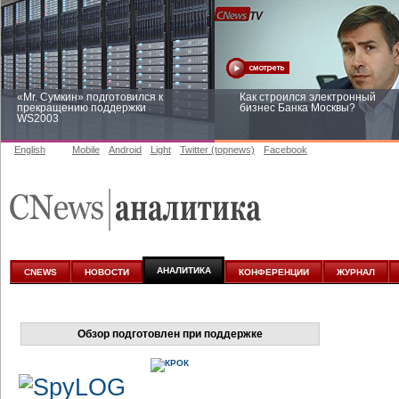
«Mr. Сумкин» подготовился к
Как строился электронный
прекращению поддержки
бизнес Банка Москвы?
WS2003
English
Mobile
Android
Light
Twitter (topnews)
Facebook
Заоблачная оптимизация: как
Рейтинг CNewsInfrastructure 20
Faberlic изменил подход к
приглашаем участвовать
аналитике
АНАЛИТИКА
CNEWS
НОВОСТИ
КОНФЕРЕНЦИИ
ЖУРНАЛ
Обзор подготовлен при поддержке