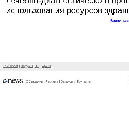
лечебно-диагностического
проц
использования ресурсов здрав
Вернуться
Техноблог
|
Форумы
|
ТВ
|
Архив
Об издании
|
Реклама
|
Вакансии
|
Контакты